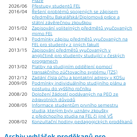
Praze
2026/06
Přestupy studentů FEL
2016/04
Řešení problémů spojených se zápisem
předmětu Bakalářská/Diplomová práce a
státní závěrečnou zkouškou
2015/02
Zapisování volitelných předmětů vyučovaných
mimo FEL
2014/13
Podmínky zápisu předmětů vyučovaných na
FEL pro studenty z jiných fakult
2013/15
Zapisování předmětů vyučovaných v
angličtině pro studenty studující v českých
programech
2013/02
Platby na studijním oddělení pomocí
transakčního zúčtovacího systému (TZS)
2012/12
Zadání čísla účtu a kontaktní adresy v KOSu
2009/05
Podmínky individuálního studijního plánu a
postupu do vyššího ročníku
2008/20
Doložení žádostí podávaných na PEO ze
zdravotních důvodů
2008/05
Informace studentům prvního semestru
studia, kterým byly uznány zkoušky
z předchozího studia na FEL či jiné VŠ
2008/02
Konzultační hodiny pedagogických proděkanů
Archiv vyhlášek proděkanů pro