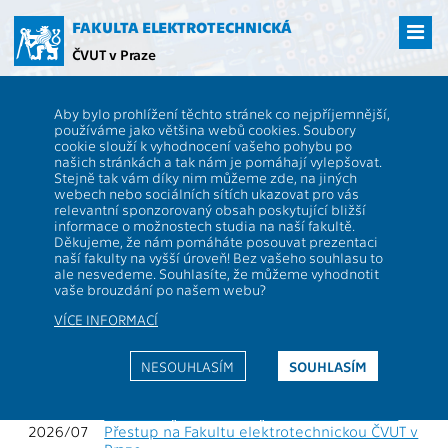
Přejít
na
FAKULTA ELEKTROTECHNICKÁ
hlavní
ČVUT v Praze
obsah
ČVUT
FEL
Studenti
Vyhlášky proděkanů pro pedagogiku
Aby bylo prohlížení těchto stránek co nejpříjemnější,
Vyhlášky proděkanů pro
používáme jako většina webů cookies. Soubory
cookie slouží k vyhodnocení vašeho pohybu po
pedagogiku
našich stránkách a tak nám je pomáhají vylepšovat.
Stejně tak vám díky nim můžeme zde, na jiných
webech nebo sociálních sítích ukazovat pro vás
relevantní sponzorovaný obsah poskytující bližší
Studijní předpisy
informace o možnostech studia na naší fakultě.
Děkujeme, že nám pomáháte posouvat prezentaci
naší fakulty na vyšší úroveň! Bez vašeho souhlasu to
Aktuálně platné
ale nesvedeme. Souhlasíte, že můžeme vyhodnotit
vaše brouzdání po našem webu?
VÍCE INFORMACÍ
2026/11
Zápis do zimního semestru 2026/2027
2026/10
Informace pro studenty nastupující do
1. ročníku bakalářských studijních programů
NESOUHLASÍM
SOUHLASÍM
2026/09
Informace pro studenty nastupující do
1. ročníku magisterských studijních programů
2026/08
Uznávání předmětů z předchozího studia
2026/07
Přestup na Fakultu elektrotechnickou ČVUT v