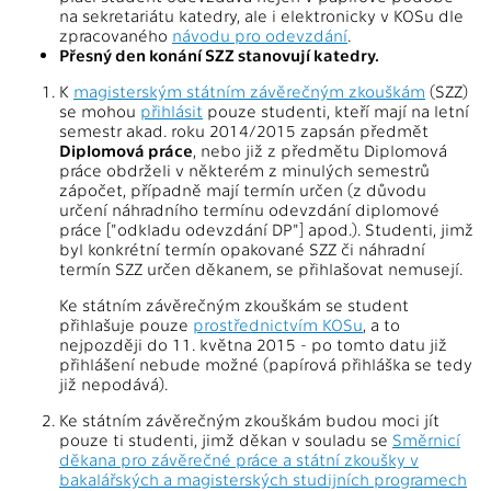
na sekretariátu katedry, ale i elektronicky v KOSu dle
zpracovaného
návodu pro odevzdání
.
Přesný den konání SZZ stanovují katedry.
K
magisterským státním závěrečným zkouškám
(SZZ)
se mohou
přihlásit
pouze studenti, kteří mají na letní
semestr akad. roku 2014/2015 zapsán předmět
Diplomová práce
, nebo již z předmětu Diplomová
práce obdrželi v některém z minulých semestrů
zápočet, případně mají termín určen (z důvodu
určení náhradního termínu odevzdání diplomové
práce ["odkladu odevzdání DP"] apod.). Studenti, jimž
byl konkrétní termín opakované SZZ či náhradní
termín SZZ určen děkanem, se přihlašovat nemusejí.
Ke státním závěrečným zkouškám se student
přihlašuje pouze
prostřednictvím KOSu
, a to
nejpozději do 11. května 2015 - po tomto datu již
přihlášení nebude možné (papírová přihláška se tedy
již nepodává).
Ke státním závěrečným zkouškám budou moci jít
pouze ti studenti, jimž děkan v souladu se
Směrnicí
děkana pro závěrečné práce a státní zkoušky v
bakalářských a magisterských studijních programech