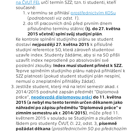
na ČVUT FEL
určí termín SZZ; tzn. ti studenti, kteří
současně:
v termínu se přihlásí
prostřednictvím KOSu
(
podrobnosti viz odst. 1
).
do tří pracovních dnů před prvním dnem
příslušného termínu státnic
(tj. do 27. května
2015 včetně) splní svůj studijní plán
.
Ke kontrole splnění studijního plánu se student
dostaví
nejpozději 27. května 2015
k příslušné
studijní referentce SO, která zároveň studentovi
uzavře index. Studenty žádáme, aby si na SO přišli
uzavřít index neprodleně po absolvování své
poslední zkoušky.
Index musí student přinést k SZZ.
Teprve splněním studijního plánu nabývá přihlášení k
SZZ platnosti (pokud student studijní plán nesplní,
nemusí o zneplatnění přihlášky žádat).
Jestliže student, který má na letní semestr akad. r.
2014/2015 podruhé zapsán předmět "Diplomová
práce",
neodevzdá diplomovou práci
do 11. května
2015 (a nebyl mu tento termín určen děkanem jako
náhradní po zápisu předmětu "Diplomová práce" v
zimním semestru ak r. 2014/2015)
, může před 11.
květnem 2015 v souladu se Studijním a zkušebním
řádem pro studenty ČVUT, čl. 22, odst. 3,
písemně
požádat děkana
(
prostřednictvím SO po předchozím