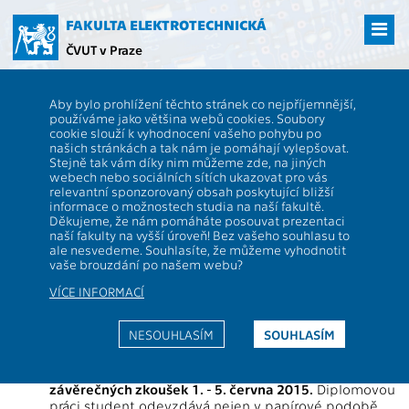
Přejít
na
FAKULTA ELEKTROTECHNICKÁ
hlavní
ČVUT v Praze
obsah
ČVUT
FEL
Studenti
Informace pro studenty, kteří se budou hlásit
Aby bylo prohlížení těchto stránek co nejpříjemnější,
k magisterské státní závěrečné zkoušce v letním termínu akad. r.
používáme jako většina webů cookies. Soubory
2014/2015
cookie slouží k vyhodnocení vašeho pohybu po
Informace pro studenty, kteří se
našich stránkách a tak nám je pomáhají vylepšovat.
Stejně tak vám díky nim můžeme zde, na jiných
budou hlásit k magisterské státní
webech nebo sociálních sítích ukazovat pro vás
relevantní sponzorovaný obsah poskytující bližší
závěrečné zkoušce v letním
informace o možnostech studia na naší fakultě.
Děkujeme, že nám pomáháte posouvat prezentaci
termínu akad. r. 2014/2015
naší fakulty na vyšší úroveň! Bez vašeho souhlasu to
ale nesvedeme. Souhlasíte, že můžeme vyhodnotit
vaše brouzdání po našem webu?
Vyhláška proděkana pro pedagogiku č. 7/2015
VÍCE INFORMACÍ
Č.j.:1017/13922/15/Ši
NESOUHLASÍM
SOUHLASÍM
Termín pro odevzdání diplomové práce i
pro
přihlášení
ke státní závěrečné zkoušce
(dále SZZ) je
11. května 2015
s následným
termínem státních
závěrečných zkoušek 1. - 5. června 2015.
Diplomovou
práci student odevzdává nejen v papírové podobě