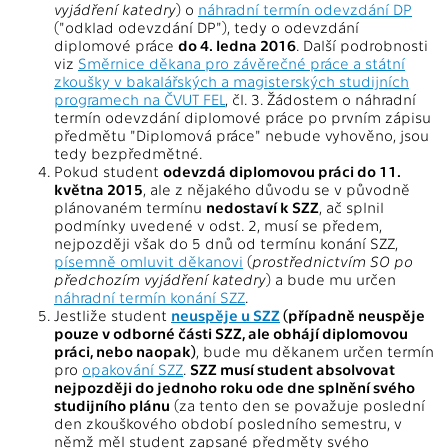
vyjádření katedry
) o
náhradní termín odevzdání DP
("odklad odevzdání DP"), tedy o odevzdání
diplomové práce
do 4. ledna 2016
. Další podrobnosti
viz
Směrnice děkana pro závěrečné práce a státní
zkoušky v bakalářských a magisterských studijních
programech na ČVUT FEL
, čl. 3. Žádostem o náhradní
termín odevzdání diplomové práce po prvním zápisu
předmětu "Diplomová práce" nebude vyhověno, jsou
tedy bezpředmětné.
Pokud student
odevzdá diplomovou práci do 11.
května 2015
, ale z nějakého důvodu se v původně
plánovaném termínu
nedostaví k SZZ
, ač splnil
podmínky uvedené v odst. 2, musí se předem,
nejpozději však do 5 dnů od termínu konání SZZ,
písemně omluvit děkanovi
(
prostřednictvím SO po
předchozím vyjádření katedry
) a bude mu určen
náhradní termín konání SZZ
.
Jestliže student
neuspěje u SZZ
(případně neuspěje
pouze v odborné části SZZ, ale obhájí diplomovou
práci, nebo naopak)
, bude mu děkanem určen termín
pro
opakování SZZ
.
SZZ musí student absolvovat
nejpozději do jednoho roku ode dne splnění svého
studijního plánu
(za tento den se považuje poslední
den zkouškového období posledního semestru, v
němž měl student zapsané předměty svého