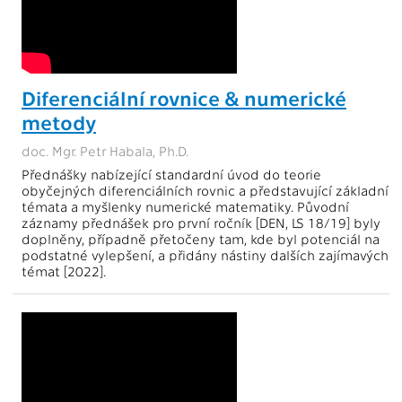
Diferenciální rovnice & numerické
metody
doc. Mgr. Petr Habala, Ph.D.
Přednášky nabízející standardní úvod do teorie
obyčejných diferenciálních rovnic a představující základní
témata a myšlenky numerické matematiky. Původní
záznamy přednášek pro první ročník [DEN, LS 18/19] byly
doplněny, případně přetočeny tam, kde byl potenciál na
podstatné vylepšení, a přidány nástiny dalších zajímavých
témat [2022].