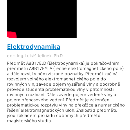
Elektrodynamika
doc. Ing. Lukáš Jelínek, Ph.D.
Předmět A8B17ELD (Elektrodynamika) je pokračováním
předmětu A8B17EMTA (Teorie elektromagnetického pole)
a dále rozvijí v něm získané poznatky. Předmět začíná
rozvojem volného elektromagnetického pole do
rovinných vln, zavede pojem vyzářené vlny a podrobně
provede studenta problematikou vlny v přítomnosti
rovinných rozhraní. Dále zavede pojem vedené vlny a
pojem přenosového vedení. Předmět je zakončen
problematickou rozptylu vlny na překážce a numerického
řešení elektromagnetických úloh. Znalosti z předmětu
jsou základem pro řadu odborných předmětů
magisterského studia.