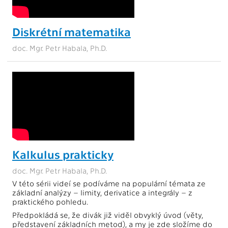
Diskrétní matematika
doc. Mgr. Petr Habala, Ph.D.
Kalkulus prakticky
doc. Mgr. Petr Habala, Ph.D.
V této sérii videí se podíváme na populární témata ze
základní analýzy – limity, derivatice a integrály – z
praktického pohledu.
Předpokládá se, že divák již viděl obvyklý úvod (věty,
představení základních metod), a my je zde složíme do