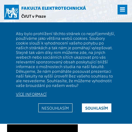
Přejít
na
FAKULTA ELEKTROTECHNICKÁ
hlavní
ČVUT v Praze
obsah
ČVUT
FEL
Studenti
Videokurzy
Aby bylo prohlížení těchto stránek co nejpříjemnější,
Videokurzy
používáme jako většina webů cookies. Soubory
cookie slouží k vyhodnocení vašeho pohybu po
našich stránkách a tak nám je pomáhají vylepšovat.
Stejně tak vám díky nim můžeme zde, na jiných
webech nebo sociálních sítích ukazovat pro vás
relevantní sponzorovaný obsah poskytující bližší
informace o možnostech studia na naší fakultě.
Děkujeme, že nám pomáháte posouvat prezentaci
naší fakulty na vyšší úroveň! Bez vašeho souhlasu to
ale nesvedeme. Souhlasíte, že můžeme vyhodnotit
vaše brouzdání po našem webu?
VÍCE INFORMACÍ
Algorithms [EN]
NESOUHLASÍM
SOUHLASÍM
RNDr. Marko Genyk-Berezovskyj