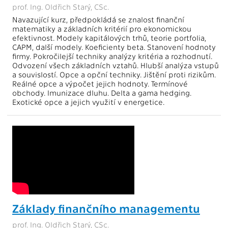
prof. Ing. Oldřich Starý, CSc.
Navazující kurz, předpokládá se znalost finanční
matematiky a základních kritérií pro ekonomickou
efektivnost. Modely kapitálových trhů, teorie portfolia,
CAPM, další modely. Koeficienty beta. Stanovení hodnoty
firmy. Pokročilejší techniky analýzy kritéria a rozhodnutí.
Odvození všech základních vztahů. Hlubší analýza vstupů
a souvislostí. Opce a opční techniky. Jištění proti rizikům.
Reálné opce a výpočet jejich hodnoty. Termínové
obchody. Imunizace dluhu. Delta a gama hedging.
Exotické opce a jejich využití v energetice.
Základy finančního managementu
prof. Ing. Oldřich Starý, CSc.