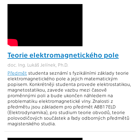
Teorie elektromagnetického pole
doc. Ing. Lukáš Jelínek, Ph.D.
Předmět
studenta seznámí s fyzikálními základy teorie
elektromagnetického pole a jejich matematickým
popisem. Konkrétněji studenta provede elektrostatikou,
magnetostatikou, zavede vazbu mezi časově
proměnnými poli a bude ukončen náhledem na
problematiku elektromagnetické vlny. Znalosti z
předmětu jsou základem pro předmět A8B17ELD
(Elektrodynamika), pro studium teorie obvodů, teorie
polovodičových součástek a řady odborných předmětů
magisterského studia.