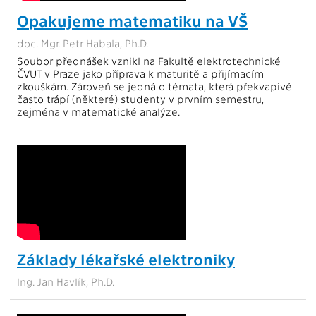
Opakujeme matematiku na VŠ
doc. Mgr. Petr Habala, Ph.D.
Soubor přednášek vznikl na Fakultě elektrotechnické
ČVUT v Praze jako příprava k maturitě a přijímacím
zkouškám. Zároveň se jedná o témata, která překvapivě
často trápí (některé) studenty v prvním semestru,
zejména v matematické analýze.
Základy lékařské elektroniky
Ing. Jan Havlík, Ph.D.