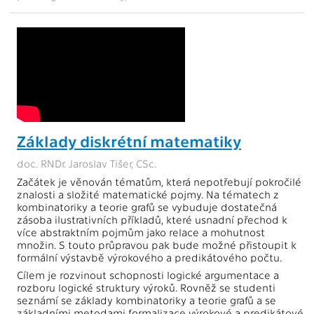
Základy diskrétní matematiky
doc. RNDr. Jaroslav Tišer, CSc.
Začátek je věnován tématům, která nepotřebují pokročilé
znalosti a složité matematické pojmy. Na tématech z
kombinatoriky a teorie grafů se vybuduje dostatečná
zásoba ilustrativních příkladů, které usnadní přechod k
více abstraktním pojmům jako relace a mohutnost
množin. S touto průpravou pak bude možné přistoupit k
formální výstavbě výrokového a predikátového počtu.
Cílem je rozvinout schopnosti logické argumentace a
rozboru logické struktury výroků. Rovněž se studenti
seznámí se základy kombinatoriky a teorie grafů a se
základními metodami formalizace výrokové a predikátové