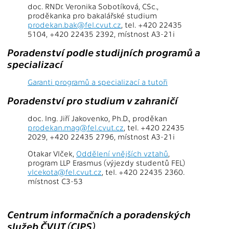
doc. RNDr. Veronika Sobotíková, CSc.,
proděkanka pro bakalářské studium
prodekan.bak@fel.cvut.cz
, tel. +420 22435
5104, +420 22435 2392, místnost A3-21i
Poradenství podle studijních programů a
specializací
Garanti programů a specializací a tutoři
Poradenství pro studium v zahraničí
doc. Ing. Jiří Jakovenko, Ph.D., proděkan
prodekan.mag@fel.cvut.cz
, tel. +420 22435
2029, +420 22435 2796, místnost A3-21i
Otakar Vlček,
Oddělení vnějších vztahů
,
program LLP Erasmus (výjezdy studentů FEL)
vlcekota@fel.cvut.cz
, tel. +420 22435 2360.
místnost C3-53
Centrum informačních a poradenských
služeb ČVUT (CIPS)