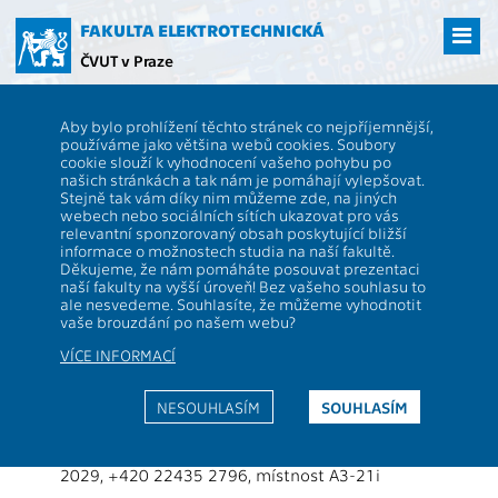
Přejít
na
FAKULTA ELEKTROTECHNICKÁ
hlavní
ČVUT v Praze
obsah
ČVUT
FEL
Studenti
Poradenství pro studenty a uchazeče o studium
Aby bylo prohlížení těchto stránek co nejpříjemnější,
Poradenství pro studenty a
používáme jako většina webů cookies. Soubory
cookie slouží k vyhodnocení vašeho pohybu po
uchazeče o studium
našich stránkách a tak nám je pomáhají vylepšovat.
Stejně tak vám díky nim můžeme zde, na jiných
webech nebo sociálních sítích ukazovat pro vás
Poradenství pro stávající studenty, studijní
relevantní sponzorovaný obsah poskytující bližší
informace o možnostech studia na naší fakultě.
problémy
Děkujeme, že nám pomáháte posouvat prezentaci
naší fakulty na vyšší úroveň! Bez vašeho souhlasu to
Mgr. Petra Hofmanová, vedoucí
Studijní
ale nesvedeme. Souhlasíte, že můžeme vyhodnotit
oddělení
vaše brouzdání po našem webu?
hofmape8@fel.cvut.cz
, tel. +420 22432 106,
VÍCE INFORMACÍ
místnost A3-22c
prof. Ing. Jiří Jakovenko, Ph.D., proděkan pro
NESOUHLASÍM
SOUHLASÍM
magisterské studiu, studium v angličtině,
kombinované studium, výběrové studium
prodekan.mag@fel.cvut.cz
, tel. +420 22435
2029, +420 22435 2796, místnost A3-21i