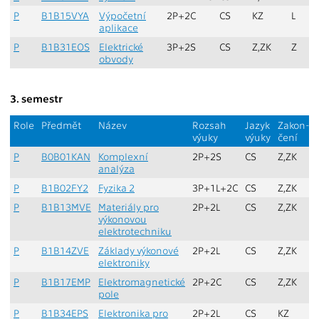
P
B1B15VYA
Výpočetní
2P+2C
CS
KZ
L
aplikace
P
B1B31EOS
Elektrické
3P+2S
CS
Z,ZK
Z
obvody
3. semestr
Role
Předmět
Název
Rozsah
Jazyk
Zakon-
výuky
výuky
čení
P
B0B01KAN
Komplexní
2P+2S
CS
Z,ZK
analýza
P
B1B02FY2
Fyzika 2
3P+1L+2C
CS
Z,ZK
P
B1B13MVE
Materiály pro
2P+2L
CS
Z,ZK
výkonovou
elektrotechniku
P
B1B14ZVE
Základy výkonové
2P+2L
CS
Z,ZK
elektroniky
P
B1B17EMP
Elektromagnetické
2P+2C
CS
Z,ZK
pole
P
B1B34EPS
Elektronika pro
2P+2L
CS
KZ