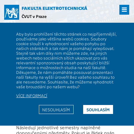
Přejít
na
FAKULTA ELEKTROTECHNICKÁ
hlavní
ČVUT v Praze
obsah
ČVUT
FEL
Studenti
Studijní plány a předměty
Průchod: Obor
Aby bylo prohlížení těchto stránek co nejpříjemnější,
Elektrotechnika a management - průchod studiem, Plán: Elektrotechnika,
používáme jako většina webů cookies. Soubory
energetika a management - Elektrotechnika a management 2016
cookie slouží k vyhodnocení vašeho pohybu po
našich stránkách a tak nám je pomáhají vylepšovat.
Doporučený průchod studijním
Stejně tak vám díky nim můžeme zde, na jiných
plánem
webech nebo sociálních sítích ukazovat pro vás
relevantní sponzorovaný obsah poskytující bližší
informace o možnostech studia na naší fakultě.
Děkujeme, že nám pomáháte posouvat prezentaci
Popis stránky:
naší fakulty na vyšší úroveň! Bez vašeho souhlasu to
Každý studijní plán může mít několik
ale nesvedeme. Souhlasíte, že můžeme vyhodnotit
doporučených průchodů. Zde jeden z nich
vaše brouzdání po našem webu?
vidíte. Radí studentovi, kdy si zapsat který
předmět. Pokud se student tohoto průchodu
VÍCE INFORMACÍ
bude držet, určitě splní podmínky studijního
plánu.
NESOUHLASÍM
SOUHLASÍM
V malé tabulce jsou velmi zkráceně zobrazeny
podmínky studijního plánu a jejich přesná
podoba je skryta v odkazu pod tabulkou.
Následují jednotlivé semestry naplněné
doporučenými předměty. Pokud je řádek psán