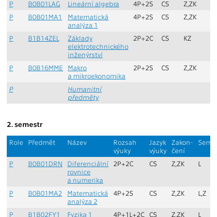
P
B0B01LAG
Lineární algebra
4P+2S
CS
Z,ZK
Z
P
B0B01MA1
Matematická
4P+2S
CS
Z,ZK
Z,
analýza 1
P
B1B14ZEL
Základy
2P+2C
CS
KZ
Z
elektrotechnického
inženýrství
P
B0B16MME
Makro
2P+2S
CS
Z,ZK
Z
a mikroekonomika
P
Humanitní
předměty
2. semestr
Role
Předmět
Název
Rozsah
Jazyk
Zakon-
Sem.
výuky
výuky
čení
P
B0B01DRN
Diferenciální
2P+2C
CS
Z,ZK
L
rovnice
a numerika
P
B0B01MA2
Matematická
4P+2S
CS
Z,ZK
L,Z
analýza 2
P
B1B02FY1
Fyzika 1
4P+1L+2C
CS
Z,ZK
L