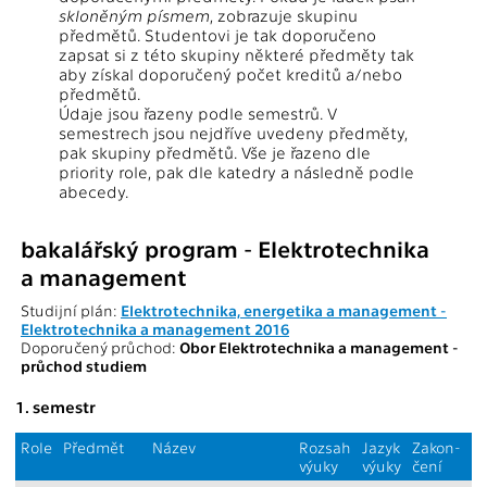
skloněným písmem
, zobrazuje skupinu
předmětů. Studentovi je tak doporučeno
zapsat si z této skupiny některé předměty tak
aby získal doporučený počet kreditů a/nebo
předmětů.
Údaje jsou řazeny podle semestrů. V
semestrech jsou nejdříve uvedeny předměty,
pak skupiny předmětů. Vše je řazeno dle
priority role, pak dle katedry a následně podle
abecedy.
bakalářský program - Elektrotechnika
a management
Studijní plán:
Elektrotechnika, energetika a management -
Elektrotechnika a management 2016
Doporučený průchod:
Obor Elektrotechnika a management -
průchod studiem
1. semestr
Role
Předmět
Název
Rozsah
Jazyk
Zakon-
S
výuky
výuky
čení