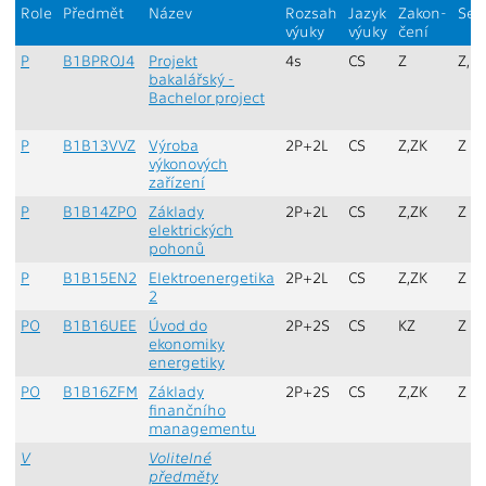
Role
Předmět
Název
Rozsah
Jazyk
Zakon-
Sem
výuky
výuky
čení
P
B1BPROJ4
Projekt
4s
CS
Z
Z,L
bakalářský -
Bachelor project
P
B1B13VVZ
Výroba
2P+2L
CS
Z,ZK
Z
výkonových
zařízení
P
B1B14ZPO
Základy
2P+2L
CS
Z,ZK
Z
elektrických
pohonů
P
B1B15EN2
Elektroenergetika
2P+2L
CS
Z,ZK
Z
2
PO
B1B16UEE
Úvod do
2P+2S
CS
KZ
Z
ekonomiky
energetiky
PO
B1B16ZFM
Základy
2P+2S
CS
Z,ZK
Z
finančního
managementu
V
Volitelné
předměty