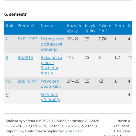
6. semestr
Role
Předmět
Název
Rozsah
Jazyk
Zakon-
Sem.
Kred
výuky
výuky
čení
?
B1B13PPS
Průmyslové
2P+2L
CS
Z,ZK
L
4
počítačové
systémy
P
BBAP15
Bakalářská
15s
CS
Z
L,Z
15
práce -
Bachelor
thesis
PO
B0B16PPP
Právo pro
2P+2S
CS
KZ
L
4
podnikání
V
Volitelné
4
předměty
Stránka vytvořena 6.8.2026 17:50:22, semestry: Z,L/2026-
Návrh a
7, L/2029-30, Z,L/2028-9, L/2027-8, L/2025-6, Z/2027-8,
realizace:
připomínky k informační náplni zasílejte
správci
I. Halaška