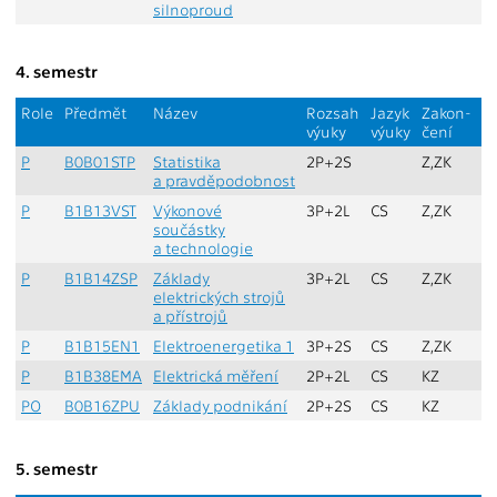
silnoproud
4. semestr
Role
Předmět
Název
Rozsah
Jazyk
Zakon-
S
výuky
výuky
čení
P
B0B01STP
Statistika
2P+2S
Z,ZK
L
a pravděpodobnost
P
B1B13VST
Výkonové
3P+2L
CS
Z,ZK
L
součástky
a technologie
P
B1B14ZSP
Základy
3P+2L
CS
Z,ZK
L
elektrických strojů
a přístrojů
P
B1B15EN1
Elektroenergetika 1
3P+2S
CS
Z,ZK
L
P
B1B38EMA
Elektrická měření
2P+2L
CS
KZ
L
PO
B0B16ZPU
Základy podnikání
2P+2S
CS
KZ
L
5. semestr