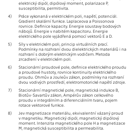
elektrický dipól, dipólový moment, polarizace P,
susceptibilita, permitivita.
4)
Práce vykonaná v elektrickém poli, napětí, potenciál.
Gradient skalární funkce. Laplaceova a Poissonova
rovnice. Definice kapacity. Energie soustavy bodových
nábojů. Energie v nabitém kapacitoru. Energie
elektrického pole vyjádřená pomocí vektorů E a D.
5)
Síly v elektrickém poli, princip virtuálních prací.
Podmínky na rozhraní dvou dielektrických materiálů i na
rozhraní s dobrým elektrickým vodičem. Metoda
zrcadlení v elektrickém poli.
6)
Stacionární proudové pole, definice elektrického proudu
a proudové hustoty, rovnice kontinuity elektrického
proudu. Ohmův a Jouleův zákon, podmínky na rozhraní
dvou vodivých prostředí, elektromotorické napětí zdroje.
7)
Stacionární magnetické pole, magnetická indukce B,
Biotův-Savartův zákon, Ampérův zákon celkového
proudu v integrálním a diferenciálním tvaru, pojem
rotace vektorové funkce.
8)
Jev magnetizace materiálu, ekvivalentní vázaný proud
v magnetiku. Magnetický dipól, magnetický dipólový
moment. Intenzita magnetického pole H a magnetizace
M, magnetická susceptibilita a permeabilita.