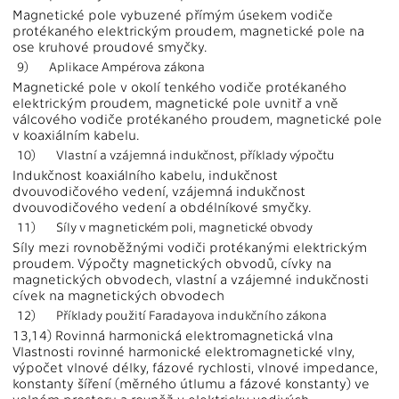
Magnetické pole vybuzené přímým úsekem vodiče
protékaného elektrickým proudem, magnetické pole na
ose kruhové proudové smyčky.
9)
Aplikace Ampérova zákona
Magnetické pole v okolí tenkého vodiče protékaného
elektrickým proudem, magnetické pole uvnitř a vně
válcového vodiče protékaného proudem, magnetické pole
v koaxiálním kabelu.
10)
Vlastní a vzájemná indukčnost, příklady výpočtu
Indukčnost koaxiálního kabelu, indukčnost
dvouvodičového vedení, vzájemná indukčnost
dvouvodičového vedení a obdélníkové smyčky.
11)
Síly v magnetickém poli, magnetické obvody
Síly mezi rovnoběžnými vodiči protékanými elektrickým
proudem. Výpočty magnetických obvodů, cívky na
magnetických obvodech, vlastní a vzájemné indukčnosti
cívek na magnetických obvodech
12)
Příklady použití Faradayova indukčního zákona
13,14) Rovinná harmonická elektromagnetická vlna
Vlastnosti rovinné harmonické elektromagnetické vlny,
výpočet vlnové délky, fázové rychlosti, vlnové impedance,
konstanty šíření (měrného útlumu a fázové konstanty) ve