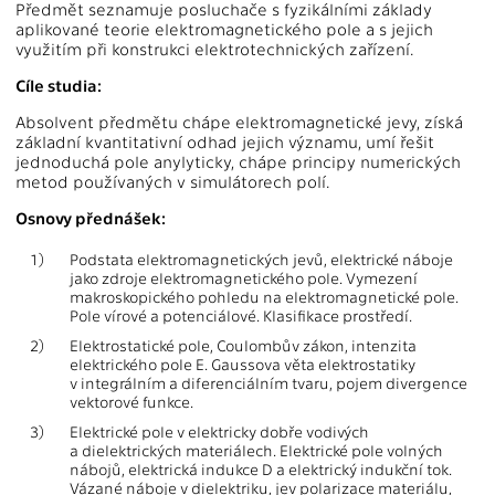
Předmět seznamuje posluchače s fyzikálními základy
aplikované teorie elektromagnetického pole a s jejich
využitím při konstrukci elektrotechnických zařízení.
Cíle studia:
Absolvent předmětu chápe elektromagnetické jevy, získá
základní kvantitativní odhad jejich významu, umí řešit
jednoduchá pole anylyticky, chápe principy numerických
metod používaných v simulátorech polí.
Osnovy přednášek:
1)
Podstata elektromagnetických jevů, elektrické náboje
jako zdroje elektromagnetického pole. Vymezení
makroskopického pohledu na elektromagnetické pole.
Pole vírové a potenciálové. Klasifikace prostředí.
2)
Elektrostatické pole, Coulombův zákon, intenzita
elektrického pole E. Gaussova věta elektrostatiky
v integrálním a diferenciálním tvaru, pojem divergence
vektorové funkce.
3)
Elektrické pole v elektricky dobře vodivých
a dielektrických materiálech. Elektrické pole volných
nábojů, elektrická indukce D a elektrický indukční tok.
Vázané náboje v dielektriku, jev polarizace materiálu,