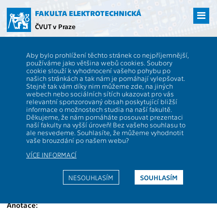
Přejít
na
FAKULTA ELEKTROTECHNICKÁ
hlavní
ČVUT v Praze
obsah
ČVUT
FEL
Studenti
Studijní plány a předměty
Popis předmětu -
Aby bylo prohlížení těchto stránek co nejpříjemnější,
B1B17EMP
používáme jako většina webů cookies. Soubory
cookie slouží k vyhodnocení vašeho pohybu po
B1B17EMP
Elektromagnetické pole
našich stránkách a tak nám je pomáhají vylepšovat.
Role:
Stejně tak vám díky nim můžeme zde, na jiných
P
Rozsah
2P+2C
webech nebo sociálních sítích ukazovat pro vás
výuky:
relevantní sponzorovaný obsah poskytující bližší
Katedra:
13117
Jazyk výuky:
CS
informace o možnostech studia na naší fakultě.
Děkujeme, že nám pomáháte posouvat prezentaci
Garanti:
Pankrác V.
Zakončení:
Z,ZK
naší fakulty na vyšší úroveň! Bez vašeho souhlasu to
ale nesvedeme. Souhlasíte, že můžeme vyhodnotit
Přednášející:
Pankrác V.
Kreditů:
5
vaše brouzdání po našem webu?
Cvičící:
Oppl L.
,
Pankrác V.
,
Semestr:
Z
VÍCE INFORMACÍ
Škvor Z.
Webová stránka:
NESOUHLASÍM
SOUHLASÍM
https://moodle.fel.cvut.cz/courses/B1B17EMP
Anotace: