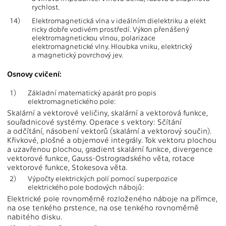
rychlost.
14)
Elektromagnetická vlna v ideálním dielektriku a elekt
ricky dobře vodivém prostředí. Výkon přenášený
elektromagnetickou vlnou, polarizace
elektromagnetické vlny. Hloubka vniku, elektrický
a magnetický povrchový jev.
Osnovy cvičení:
1)
Základní matematický aparát pro popis
elektromagnetického pole:
Skalární a vektorové veličiny, skalární a vektorová funkce,
souřadnicové systémy. Operace s vektory: Sčítání
a odčítání, násobení vektorů (skalární a vektorový součin).
Křivkové, plošné a objemové integrály. Tok vektoru plochou
a uzavřenou plochou, gradient skalární funkce, divergence
vektorové funkce, Gauss-Ostrogradského věta, rotace
vektorové funkce, Stokesova věta.
2)
Výpočty elektrických polí pomocí superpozice
elektrického pole bodových nábojů:
Elektrické pole rovnoměrně rozloženého náboje na přímce,
na ose tenkého prstence, na ose tenkého rovnoměrně
nabitého disku.