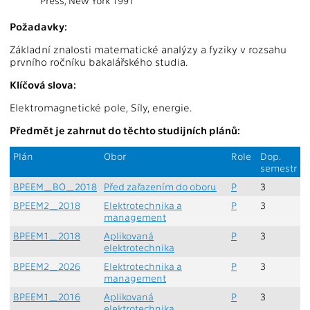
Press, New York 1991
Požadavky:
Základní znalosti matematické analýzy a fyziky v rozsahu
prvního ročníku bakalářského studia.
Klíčová slova:
Elektromagnetické pole, Síly, energie.
Předmět je zahrnut do těchto studijních plánů:
Plán
Obor
Role
Dop.
semestr
BPEEM_BO_2018
Před zařazením do oboru
P
3
BPEEM2_2018
Elektrotechnika a
P
3
management
BPEEM1_2018
Aplikovaná
P
3
elektrotechnika
BPEEM2_2026
Elektrotechnika a
P
3
management
BPEEM1_2016
Aplikovaná
P
3
elektrotechnika