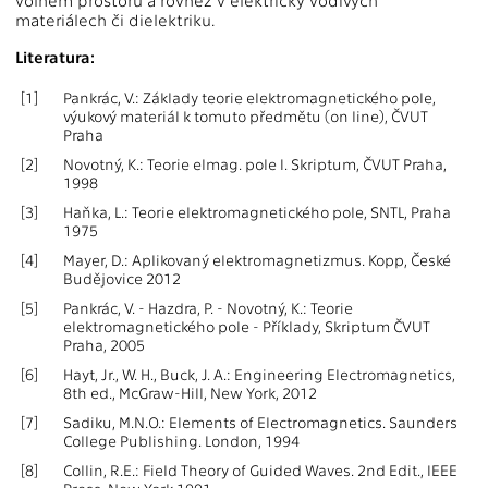
volném prostoru a rovněž v elektricky vodivých
materiálech či dielektriku.
Literatura:
[1]
Pankrác, V.: Základy teorie elektromagnetického pole,
výukový materiál k tomuto předmětu (on line), ČVUT
Praha
[2]
Novotný, K.: Teorie elmag. pole I. Skriptum, ČVUT Praha,
1998
[3]
Haňka, L.: Teorie elektromagnetického pole, SNTL, Praha
1975
[4]
Mayer, D.: Aplikovaný elektromagnetizmus. Kopp, České
Budějovice 2012
[5]
Pankrác, V. - Hazdra, P. - Novotný, K.: Teorie
elektromagnetického pole - Příklady, Skriptum ČVUT
Praha, 2005
[6]
Hayt, Jr., W. H., Buck, J. A.: Engineering Electromagnetics,
8th ed., McGraw-Hill, New York, 2012
[7]
Sadiku, M.N.O.: Elements of Electromagnetics. Saunders
College Publishing. London, 1994
[8]
Collin, R.E.: Field Theory of Guided Waves. 2nd Edit., IEEE