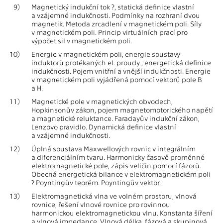
9)
Magnetický indukční tok ?, statická definice vlastní
a vzájemné indukčnosti. Podmínky na rozhraní dvou
magnetik. Metoda zrcadlení v magnetickém poli. Síly
v magnetickém poli. Princip virtuálních prací pro
výpočet sil v magnetickém poli.
10)
Energie v magnetickém poli, energie soustavy
induktorů protékaných el. proudy , energetická definice
indukčnosti. Pojem vnitřní a vnější indukčnosti. Energie
v magnetickém poli vyjádřená pomocí vektorů pole B
a H.
11)
Magnetické pole v magnetických obvodech,
Hopkinsonův zákon, pojem magnetomotorického napětí
a magnetické reluktance. Faradayův indukční zákon,
Lenzovo pravidlo. Dynamická definice vlastní
a vzájemné indukčnosti.
12)
Úplná soustava Maxwellových rovnic v integrálním
a diferenciálním tvaru. Harmonicky časově proměnné
elektromagnetické pole, zápis veličin pomocí fázorů.
Obecná energetická bilance v elektromagnetickém poli
? Poyntingův teorém. Poyntingův vektor.
13)
Elektromagnetická vlna ve volném prostoru, vlnová
rovnice, řešení vlnové rovnice pro rovinnou
harmonickou elektromagnetickou vlnu. Konstanta šíření
a vlnová impedance. Vlnová délka, fázová a skupinová