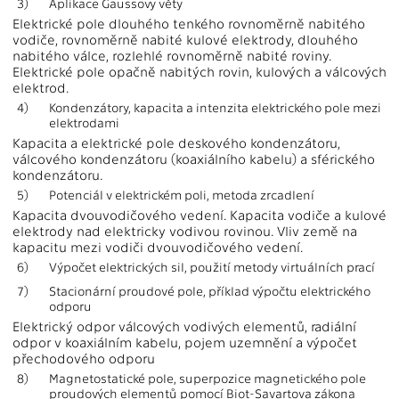
3)
Aplikace Gaussovy věty
Elektrické pole dlouhého tenkého rovnoměrně nabitého
vodiče, rovnoměrně nabité kulové elektrody, dlouhého
nabitého válce, rozlehlé rovnoměrně nabité roviny.
Elektrické pole opačně nabitých rovin, kulových a válcových
elektrod.
4)
Kondenzátory, kapacita a intenzita elektrického pole mezi
elektrodami
Kapacita a elektrické pole deskového kondenzátoru,
válcového kondenzátoru (koaxiálního kabelu) a sférického
kondenzátoru.
5)
Potenciál v elektrickém poli, metoda zrcadlení
Kapacita dvouvodičového vedení. Kapacita vodiče a kulové
elektrody nad elektricky vodivou rovinou. Vliv země na
kapacitu mezi vodiči dvouvodičového vedení.
6)
Výpočet elektrických sil, použití metody virtuálních prací
7)
Stacionární proudové pole, příklad výpočtu elektrického
odporu
Elektrický odpor válcových vodivých elementů, radiální
odpor v koaxiálním kabelu, pojem uzemnění a výpočet
přechodového odporu
8)
Magnetostatické pole, superpozice magnetického pole
proudových elementů pomocí Biot-Savartova zákona