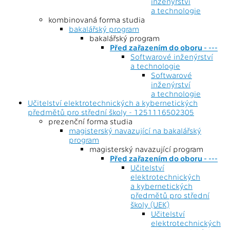
inženýrství
a technologie
kombinovaná forma studia
bakalářský program
bakalářský program
Před zařazením do oboru - ---
Softwarové inženýrství
a technologie
Softwarové
inženýrství
a technologie
Učitelství elektrotechnických a kybernetických
předmětů pro střední školy - 1251116502305
prezenční forma studia
magisterský navazující na bakalářský
program
magisterský navazující program
Před zařazením do oboru - ---
Učitelství
elektrotechnických
a kybernetických
předmětů pro střední
školy (UEK)
Učitelství
elektrotechnických