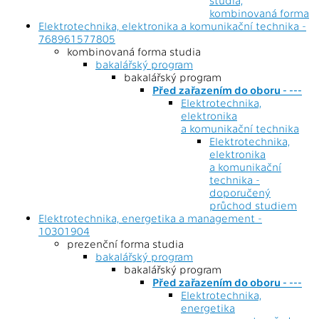
studia,
kombinovaná forma
Elektrotechnika, elektronika a komunikační technika -
768961577805
kombinovaná forma studia
bakalářský program
bakalářský program
Před zařazením do oboru - ---
Elektrotechnika,
elektronika
a komunikační technika
Elektrotechnika,
elektronika
a komunikační
technika -
doporučený
průchod studiem
Elektrotechnika, energetika a management -
10301904
prezenční forma studia
bakalářský program
bakalářský program
Před zařazením do oboru - ---
Elektrotechnika,
energetika