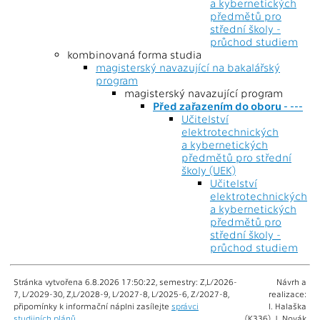
a kybernetických
předmětů pro
střední školy -
průchod studiem
kombinovaná forma studia
magisterský navazující na bakalářský
program
magisterský navazující program
Před zařazením do oboru - ---
Učitelství
elektrotechnických
a kybernetických
předmětů pro střední
školy (UEK)
Učitelství
elektrotechnických
a kybernetických
předmětů pro
střední školy -
průchod studiem
Stránka vytvořena 6.8.2026 17:50:22, semestry: Z,L/2026-
Návrh a
7, L/2029-30, Z,L/2028-9, L/2027-8, L/2025-6, Z/2027-8,
realizace:
připomínky k informační náplni zasílejte
správci
I. Halaška
studijních plánů
(K336), J. Novák