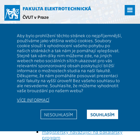
Přejít
na
FAKULTA ELEKTROTECHNICKÁ
hlavní
ČVUT v Praze
obsah
ČVUT
FEL
Studenti
Studijní plány a předměty
Obor: Před zařazením do
Aby bylo prohlížení těchto stránek co nejpříjemnější,
oboru
používáme jako většina webů cookies. Soubory
cookie slouží k vyhodnocení vašeho pohybu po
Popis stránky:
našich stránkách a tak nám je pomáhají vylepšovat.
Obor může být studován v různých formách
Stejně tak vám díky nim můžeme zde, na jiných
studia (prezenční/kombinovaná), typech
webech nebo sociálních sítích ukazovat pro vás
programů (magisterský, bakalářský, ...) a blocích
relevantní sponzorovaný obsah poskytující bližší
(základní, bakalářský). Na této stránce vidíte
informace o možnostech studia na naší fakultě.
obor, jeho studijní plány a doporučené
Děkujeme, že nám pomáháte posouvat prezentaci
průchody.
naší fakulty na vyšší úroveň! Bez vašeho souhlasu to
ale nesvedeme. Souhlasíte, že můžeme vyhodnotit
vaše brouzdání po našem webu?
Obor: Před zařazením do oboru - -
VÍCE INFORMACÍ
--
NESOUHLASÍM
SOUHLASÍM
Cybernetics and Robotics - 1225847250305
prezenční forma studia
magisterský navazující na bakalářský
program