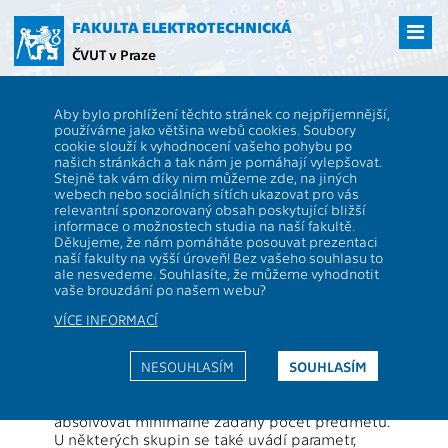
Přejít
na
FAKULTA ELEKTROTECHNICKÁ
hlavní
ČVUT v Praze
obsah
ČVUT
FEL
Studenti
Studijní plány a předměty
Studijní plán -
Aby bylo prohlížení těchto stránek co nejpříjemnější,
Inteligentní budovy - platný od roku 2012
používáme jako většina webů cookies. Soubory
cookie slouží k vyhodnocení vašeho pohybu po
Studijní plán
našich stránkách a tak nám je pomáhají vylepšovat.
Stejně tak vám díky nim můžeme zde, na jiných
webech nebo sociálních sítích ukazovat pro vás
Popis stránky:
relevantní sponzorovaný obsah poskytující bližší
Studijní plán je předpis studijních povinností,
informace o možnostech studia na naší fakultě.
které student musí splnit, aby úspěšně
Děkujeme, že nám pomáháte posouvat prezentaci
naší fakulty na vyšší úroveň! Bez vašeho souhlasu to
absolvoval daný druh studia (např. prezenční,
ale nesvedeme. Souhlasíte, že můžeme vyhodnotit
magisterský program, základní blok). Studijní
vaše brouzdání po našem webu?
plán je seznam předmětů, z nichž student musí
získat
minimálně stanovený počet kreditů
VÍCE INFORMACÍ
(absolutně)
v předepsané skladbě. Předepsaná
skladba je vyjádřena takto:
NESOUHLASÍM
SOUHLASÍM
Předměty plánu jsou rozděleny do několika
skupin. Z každé skupiny student musí získat
minimálně zadaný počet kreditů a musí
absolvovat minimálně zadaný počet předmětů.
U některých skupin se také uvádí parametr,