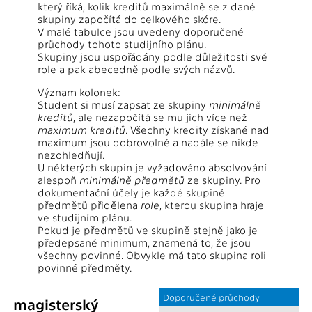
který říká, kolik kreditů maximálně se z dané
skupiny započítá do celkového skóre.
V malé tabulce jsou uvedeny doporučené
průchody tohoto studijního plánu.
Skupiny jsou uspořádány podle důležitosti své
role a pak abecedně podle svých názvů.
Význam kolonek:
Student si musí zapsat ze skupiny
minimálně
kreditů
, ale nezapočítá se mu jich více než
maximum kreditů
. Všechny kredity získané nad
maximum jsou dobrovolné a nadále se nikde
nezohledňují.
U některých skupin je vyžadováno absolvování
alespoň
minimálně předmětů
ze skupiny. Pro
dokumentační účely je každé skupině
předmětů přidělena
role
, kterou skupina hraje
ve studijním plánu.
Pokud je předmětů ve skupině stejně jako je
předepsané minimum, znamená to, že jsou
všechny povinné. Obvykle má tato skupina roli
povinné předměty.
Doporučené průchody
magisterský