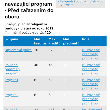
Inteligentní budovy - platný od
navazující program
roku 2012
- Před zařazením do
oboru
Studijní plán:
Inteligentní
budovy - platný od roku 2012
Minimální počet kreditů:
120
Skupina
Min.
Max.
Min.
Role
kreditů
kreditů
předmětů
Diplomová práce
26
52
1
P - Povinné
předměty
programu
Povinné
46
46
11
P - Povinné
předměty
předměty
programu
programu
Projekt 1
6
6
1
P - Povinné
předměty
programu
Projekt 2
6
6
1
P - Povinné
předměty
programu
Povinně
32
116
8
PV - Povinně