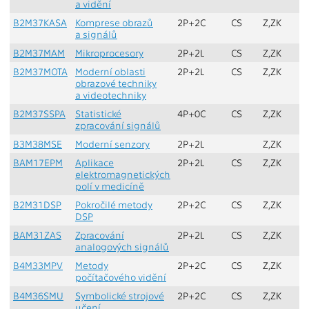
a vidění
B2M37KASA
Komprese obrazů
2P+2C
CS
Z,ZK
L
a signálů
B2M37MAM
Mikroprocesory
2P+2L
CS
Z,ZK
Z
B2M37MOTA
Moderní oblasti
2P+2L
CS
Z,ZK
Z
obrazové techniky
a videotechniky
B2M37SSPA
Statistické
4P+0C
CS
Z,ZK
L
zpracování signálů
B3M38MSE
Moderní senzory
2P+2L
Z,ZK
Z
BAM17EPM
Aplikace
2P+2L
CS
Z,ZK
L
elektromagnetických
polí v medicíně
B2M31DSP
Pokročilé metody
2P+2C
CS
Z,ZK
Z,
DSP
BAM31ZAS
Zpracování
2P+2L
CS
Z,ZK
L
analogových signálů
B4M33MPV
Metody
2P+2C
CS
Z,ZK
L
počítačového vidění
B4M36SMU
Symbolické strojové
2P+2C
CS
Z,ZK
L
učení