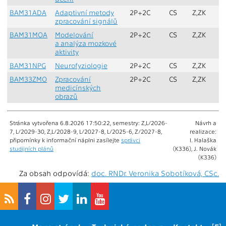
BAM31ADA
Adaptivní metody
2P+2C
CS
Z,ZK
Z
zpracování signálů
BAM31MOA
Modelování
2P+2C
CS
Z,ZK
Z
a analýza mozkové
aktivity
BAM31NPG
Neurofyziologie
2P+2C
CS
Z,ZK
Z
BAM33ZMO
Zpracování
2P+2C
CS
Z,ZK
Z
medicínských
obrazů
Stránka vytvořena 6.8.2026 17:50:22, semestry: Z,L/2026-
Návrh a
7, L/2029-30, Z,L/2028-9, L/2027-8, L/2025-6, Z/2027-8,
realizace:
připomínky k informační náplni zasílejte
správci
I. Halaška
studijních plánů
(K336), J. Novák
(K336)
Za obsah odpovídá:
doc. RNDr. Veronika Sobotíková, CSc.