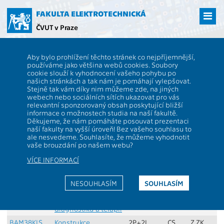
Přejít
na
FAKULTA ELEKTROTECHNICKÁ
hlavní
ČVUT v Praze
obsah
ČVUT
FEL
Studenti
Studijní plány a předměty
Skupina předmětů -
Aby bylo prohlížení těchto stránek co nejpříjemnější,
2018_MBIOPPV1 - Povinně volitelné předměty
používáme jako většina webů cookies. Soubory
A
|
B
|
F
|
H
|
J
|
K
|
M
|
N
|
O
|
P
|
S
|
Z
cookie slouží k vyhodnocení vašeho pohybu po
našich stránkách a tak nám je pomáhají vylepšovat.
Popis stránky:
Stejně tak vám díky nim můžeme zde, na jiných
webech nebo sociálních sítích ukazovat pro vás
Zde je rozepsána skupina předmětů. Jsou zde
relevantní sponzorovaný obsah poskytující bližší
vidět požadavky pro její splnění a její role ve
informace o možnostech studia na naší fakultě.
skladbě studia. Seznam je řazen abecedně dle
Děkujeme, že nám pomáháte posouvat prezentaci
kódu katedry a jména předmětu.
naší fakulty na vyšší úroveň! Bez vašeho souhlasu to
ale nesvedeme. Souhlasíte, že můžeme vyhodnotit
Skupina:
Povinně volitelné předměty
vaše brouzdání po našem webu?
Min. kreditů:
24
Max. kreditů:
24
Role:
PV - Povinně
VÍCE INFORMACÍ
Min. předmětů:
4
volitelné předměty
Předmět
Název
Rozsah
Jazyk
Zakon-
S
NESOUHLASÍM
SOUHLASÍM
výuky
výuky
čení
BAM02FPT
Fyzika pro
2P+2L
CS
Z,ZK
diagnostiku a terapii
BAM38KLS
Konstrukce
2P+2L
CS
Z,ZK
Z