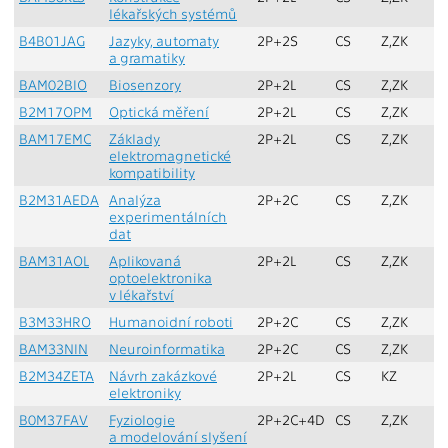
lékařských systémů
B4B01JAG
Jazyky, automaty
2P+2S
CS
Z,ZK
Z
a gramatiky
BAM02BIO
Biosenzory
2P+2L
CS
Z,ZK
Z
B2M17OPM
Optická měření
2P+2L
CS
Z,ZK
L
BAM17EMC
Základy
2P+2L
CS
Z,ZK
Z
elektromagnetické
kompatibility
B2M31AEDA
Analýza
2P+2C
CS
Z,ZK
Z
experimentálních
dat
BAM31AOL
Aplikovaná
2P+2L
CS
Z,ZK
L
optoelektronika
v lékařství
B3M33HRO
Humanoidní roboti
2P+2C
CS
Z,ZK
L
BAM33NIN
Neuroinformatika
2P+2C
CS
Z,ZK
L
B2M34ZETA
Návrh zakázkové
2P+2L
CS
KZ
Z
elektroniky
B0M37FAV
Fyziologie
2P+2C+4D
CS
Z,ZK
Z
a modelování slyšení