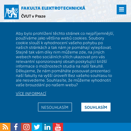
Přejít
na
FAKULTA ELEKTROTECHNICKÁ
hlavní
ČVUT v Praze
obsah
ČVUT
FEL
Věda a výzkum
13000 / 13132 - Granty
Aby bylo prohlížení těchto stránek co nejpříjemnější,
13000 / 13132 - katedra
používáme jako většina webů cookies. Soubory
cookie slouží k vyhodnocení vašeho pohybu po
telekomunikační techniky
našich stránkách a tak nám je pomáhají vylepšovat.
Stejně tak vám díky nim můžeme zde, na jiných
webech nebo sociálních sítích ukazovat pro vás
relevantní sponzorovaný obsah poskytující bližší
Projekty podporované granty
informace o možnostech studia na naší fakultě.
Děkujeme, že nám pomáháte posouvat prezentaci
naší fakulty na vyšší úroveň! Bez vašeho souhlasu to
Projekty podporované granty
ale nesvedeme. Souhlasíte, že můžeme vyhodnotit
vaše brouzdání po našem webu?
2017
2018
2019
2020
2021
2022
2023
2024
2025
2026
VÍCE INFORMACÍ
Stránka vytvořena 07.08.2026 05:00:01
NESOUHLASÍM
SOUHLASÍM
Za obsah odpovídá:
RNDr. Patrik Mottl, Ph.D.