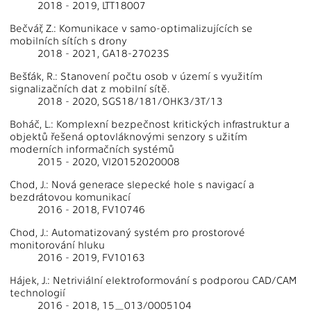
2018 - 2019, LTT18007
Bečvář, Z.: Komunikace v samo-optimalizujících se
mobilních sítích s drony
2018 - 2021, GA18-27023S
Bešťák, R.: Stanovení počtu osob v území s využitím
signalizačních dat z mobilní sítě.
2018 - 2020, SGS18/181/OHK3/3T/13
Boháč, L.: Komplexní bezpečnost kritických infrastruktur a
objektů řešená optovláknovými senzory s užitím
moderních informačních systémů
2015 - 2020, VI20152020008
Chod, J.: Nová generace slepecké hole s navigací a
bezdrátovou komunikací
2016 - 2018, FV10746
Chod, J.: Automatizovaný systém pro prostorové
monitorování hluku
2016 - 2019, FV10163
Hájek, J.: Netriviální elektroformování s podporou CAD/CAM
technologií
2016 - 2018, 15_013/0005104