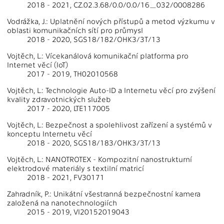
2018 - 2021, CZ.02.3.68/0.0/0.0/16_032/0008286
Vodrážka, J.: Uplatnění nových přístupů a metod výzkumu v
oblasti komunikačních sítí pro průmysl
2018 - 2020, SGS18/182/OHK3/3T/13
Vojtěch, L.: Vícekanálová komunikační platforma pro
Internet věcí (IoT)
2017 - 2019, TH02010568
Vojtěch, L.: Technologie Auto-ID a Internetu věcí pro zvýšení
kvality zdravotnických služeb
2017 - 2020, LTE117005
Vojtěch, L.: Bezpečnost a spolehlivost zařízení a systémů v
konceptu Internetu věcí
2018 - 2020, SGS18/183/OHK3/3T/13
Vojtěch, L.: NANOTROTEX - Kompozitní nanostrukturní
elektrodové materiály s textilní matricí
2018 - 2021, FV30171
Zahradník, P.: Unikátní všestranná bezpečnostní kamera
založená na nanotechnologiích
2015 - 2019, VI20152019043