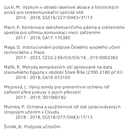
Lucki, M.: Výzkum v oblasti laserové ablace a fotonických
prvků pro telekomunikační optické sítě
2016 - 2018, SGS16/227/OHK3/3T/13
Mach, P.: Kombinace radiofrekvenčního pásma a viditelného
spektra pro přímou komunikaci mezi zařízeními
2017 - 2019, GA17-17538S
Maga, D.: Institucionální podpora Českého vysokého učení
technického v Praze
2017 - 2023, CZ.02.2.69/0.0/0.0/16_015/0002382
Mařík, R.: Metody komplexních sítí aplikované na data
starověkého Egypta v období Staré Říše (2700-2180 př. Kr.)
2016 - 2018, GA16-07210S
Mejzrová, L.: Vývoj sondy pro preventivní ochranu IoT
zařízení před pokusy o jejich převzetí
2017 - 2019, TJ01000182
Mulinka, P.: Ochrana a využitelnost IoT dat zpracovávaných
strojovým učením v Cloudu
2018 - 2018, SGS18/077/OHK3/1T/13
Šimák, B.: Podpora učitelům