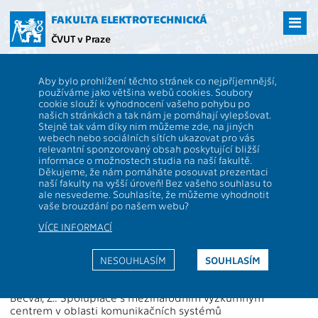
Přejít
na
FAKULTA ELEKTROTECHNICKÁ
hlavní
ČVUT v Praze
obsah
ČVUT
FEL
Věda a výzkum
13000 / 13132 - Granty - 2018
Aby bylo prohlížení těchto stránek co nejpříjemnější,
13000 / 13132 - katedra
používáme jako většina webů cookies. Soubory
cookie slouží k vyhodnocení vašeho pohybu po
telekomunikační techniky
našich stránkách a tak nám je pomáhají vylepšovat.
Stejně tak vám díky nim můžeme zde, na jiných
webech nebo sociálních sítích ukazovat pro vás
relevantní sponzorovaný obsah poskytující bližší
Projekty podporované granty 2018
informace o možnostech studia na naší fakultě.
Děkujeme, že nám pomáháte posouvat prezentaci
naší fakulty na vyšší úroveň! Bez vašeho souhlasu to
Bečvář, Z.: Game theoretic aspects of wireless spectrum
ale nesvedeme. Souhlasíte, že můžeme vyhodnotit
access with dynamic medium access control in future
vaše brouzdání po našem webu?
heterogeneous networks
2016 - 2018, 8G15008
VÍCE INFORMACÍ
Bečvář, Z.: Flexibilní radiová přístupová sít pro budoucí
NESOUHLASÍM
SOUHLASÍM
mobilní komunikace
2017 - 2019, SGS17/184/OHK3/3T/13
Bečvář, Z.: Spolupráce s mezinárodním výzkumným
centrem v oblasti komunikačních systémů