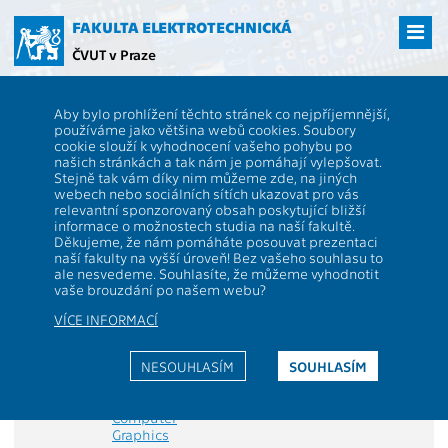
Přejít
na
FAKULTA ELEKTROTECHNICKÁ
hlavní
ČVUT v Praze
obsah
ČVUT
FEL
Studenti
Studijní plány a předměty
Skupina předmětů -
Aby bylo prohlížení těchto stránek co nejpříjemnější,
2018_MOIEPO3 - Compulsory subjects of the branch
používáme jako většina webů cookies. Soubory
A
|
C
|
D
|
G
|
M
|
V
cookie slouží k vyhodnocení vašeho pohybu po
našich stránkách a tak nám je pomáhají vylepšovat.
Popis stránky:
Stejně tak vám díky nim můžeme zde, na jiných
webech nebo sociálních sítích ukazovat pro vás
Zde je rozepsána skupina předmětů. Jsou zde
relevantní sponzorovaný obsah poskytující bližší
vidět požadavky pro její splnění a její role ve
informace o možnostech studia na naší fakultě.
skladbě studia. Seznam je řazen abecedně dle
Děkujeme, že nám pomáháte posouvat prezentaci
kódu katedry a jména předmětu.
naší fakulty na vyšší úroveň! Bez vašeho souhlasu to
ale nesvedeme. Souhlasíte, že můžeme vyhodnotit
Skupina:
Compulsory subjects of the branch
vaše brouzdání po našem webu?
Min. kreditů:
36
Max. kreditů:
36
Role:
PO - Povinné
VÍCE INFORMACÍ
Min. předmětů:
6
předměty oboru
Předmět
Název
Rozsah
Jazyk
Zakon-
Sem.
Dop
NESOUHLASÍM
SOUHLASÍM
výuky
výuky
čení
sem
BE4M39APG
Algorithms of
2P+2C
EN
Z,ZK
Z
1
Computer
Graphics