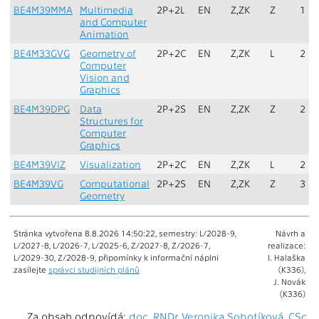
BE4M39MMA
Multimedia
2P+2L
EN
Z,ZK
Z
1
and Computer
Animation
BE4M33GVG
Geometry of
2P+2C
EN
Z,ZK
L
2
Computer
Vision and
Graphics
BE4M39DPG
Data
2P+2S
EN
Z,ZK
Z
2
Structures for
Computer
Graphics
BE4M39VIZ
Visualization
2P+2C
EN
Z,ZK
L
2
BE4M39VG
Computational
2P+2S
EN
Z,ZK
Z
3
Geometry
Stránka vytvořena 8.8.2026 14:50:22, semestry: L/2028-9,
Návrh a
L/2027-8, L/2026-7, L/2025-6, Z/2027-8, Z/2026-7,
realizace:
L/2029-30, Z/2028-9, připomínky k informační náplni
I. Halaška
zasílejte
správci studijních plánů
(K336),
J. Novák
(K336)
Za obsah odpovídá:
doc. RNDr. Veronika Sobotíková, CSc.