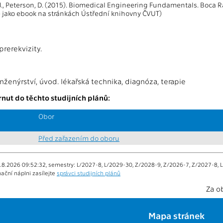
J., Peterson, D. (2015). Biomedical Engineering Fundamentals. Boca R
 jako ebook na stránkách Ústřední knihovny ČVUT)
rerekvizity.
nženýrství, úvod. lékařská technika, diagnóza, terapie
nut do těchto studijních plánů:
Obor
Před zařazením do oboru
.8.2026 09:52:32, semestry: L/2027-8, L/2029-30, Z/2028-9, Z/2026-7, Z/2027-8, L
ační náplni zasílejte
správci studijních plánů
Za o
Mapa stránek