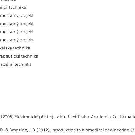
ěřicí technika
amostatný projekt
amostatný projekt
amostatný projekt
amostatný projekt
ékařská technika
erapeutická technika
peciální technika
 (2006) Elektronické přístroje v lékařství. Praha. Academia, Česká mati
. D., & Bronzino, J. D. (2012). Introduction to biomedical engineering (