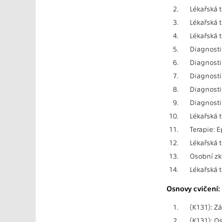
2.
Lékařská 
3.
Lékařská t
4.
Lékařská 
5.
Diagnost
6.
Diagnostik
7.
Diagnosti
8.
Diagnosti
9.
Diagnosti
10.
Lékařská 
11.
Terapie: 
12.
Lékařská 
13.
Osobní zk
14.
Lékařská 
Osnovy cvičení:
1.
(K131): Z
2.
(K131): O