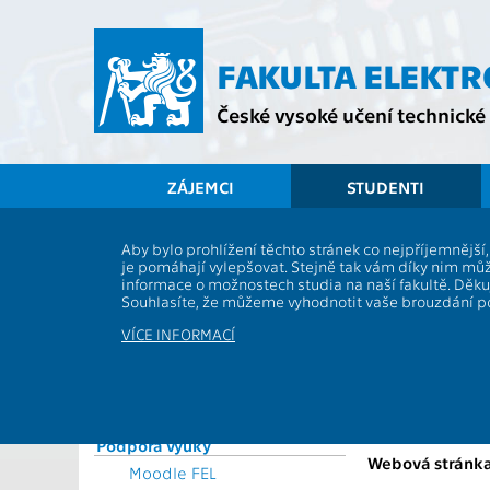
Přejít
na
hlavní
FAKULTA ELEKT
obsah
České vysoké učení technické 
ZÁJEMCI
STUDENTI
Souhrnné informace
Aby bylo prohlížení těchto stránek co nejpříjemnějš
je pomáhají vylepšovat. Stejně tak vám díky nim můž
Vyhlášky a předpisy
BAB31UBI
informace o možnostech studia na naší fakultě. Děk
Formuláře
Souhlasíte, že můžeme vyhodnotit vaše brouzdání 
Role:
Rozvrhy
Katedra:
VÍCE INFORMACÍ
Časový plán ak. roku
Garanti:
Studijní plány a předměty
Přednášející:
Studijní programy
Studium a praxe v zahraničí
Cvičící:
Podpora výuky
Webová stránka
Moodle FEL