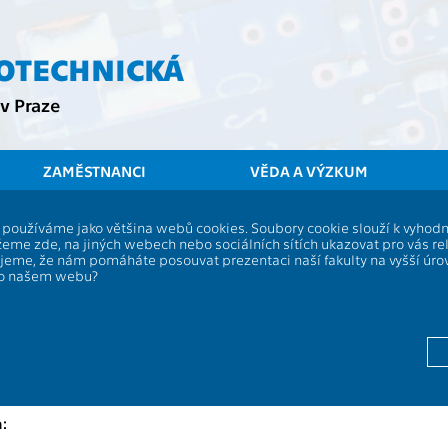
ROTECHNICKÁ
v Praze
ZAMĚSTNANCI
VĚDA A VÝZKUM
ČVUT
FEL
S
í, používáme jako většina webů cookies. Soubory cookie slouží k vyho
eme zde, na jiných webech nebo sociálních sítích ukazovat pro vás re
Úvod do bioinženýrství
ujeme, že nám pomáháte posouvat prezentaci naší fakulty na vyšší úr
po našem webu?
PV
Rozsah výuky:
13131
Jazyk výuky:
Zakončení:
Kreditů:
Semestr:
: