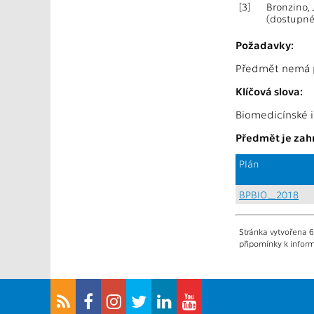
[3]
Bronzino, 
(dostupné
Požadavky:
Předmět nemá p
Klíčová slova:
Biomedicínské i
Předmět je zahr
Plán
BPBIO_2018
Stránka vytvořena 6
připomínky k inform