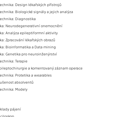
technika: Design lékařských přístrojů
echnika: Biologické signály a jejich analýza
technika: Diagnostika
ika: Neurodegenerativní onemocnění
a: Analýza epileptiformní aktivity
ka: Zpracování lékařských obrazů
ka: Bioinformatika a Data mining
ka: Genetika pro neuroinženýrství
technika: Terapie
Epileptochirurgie a komentovaný záznam operace
technika: Protetika a wearables
ušenost absolventů
technika: Modely
áklady pájení
sciloskop