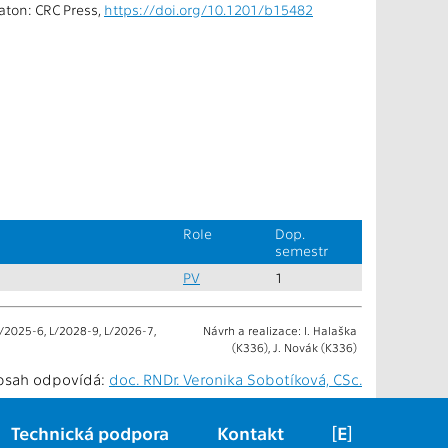
aton: CRC Press,
https://doi.org/10.1201/b15482
Role
Dop.
semestr
PV
1
/2025-6, L/2028-9, L/2026-7,
Návrh a realizace: I. Halaška
(K336), J. Novák (K336)
bsah odpovídá:
doc. RNDr. Veronika Sobotíková, CSc.
Technická podpora
Kontakt
[E]