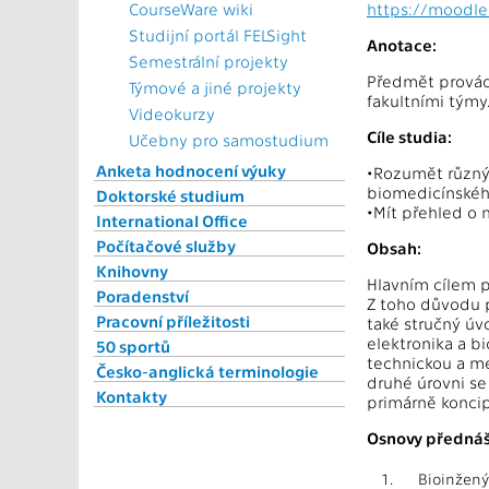
CourseWare wiki
https://moodle
Studijní portál FELSight
Anotace:
Semestrální projekty
Předmět provádí
Týmové a jiné projekty
fakultními týmy
Videokurzy
Cíle studia:
Učebny pro samostudium
Anketa hodnocení výuky
•Rozumět různý
biomedicínského
Doktorské studium
•Mít přehled o
International Office
Počítačové služby
Obsah:
Knihovny
Hlavním cílem 
Poradenství
Z toho důvodu p
Pracovní příležitosti
také stručný úv
elektronika a b
50 sportů
technickou a me
Česko-anglická terminologie
druhé úrovni se
Kontakty
primárně koncip
Osnovy přednáš
1.
Bioinženýr