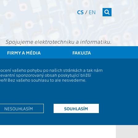
CS
/
EN
Spojujeme elektrotechniku a informatiku.
FIRMY A MÉDIA
FAKULTA
tudenti
Studijní plány a předměty
Popis předmětu - BAB31UBI
dnocení vašeho pohybu po našich stránkách a tak nám
levantní sponzorovaný obsah poskytující bližší
oveň! Bez vašeho souhlasu to ale nesvedeme.
2P+2L
CS
KZ
NESOUHLASÍM
SOUHLASÍM
4
Z