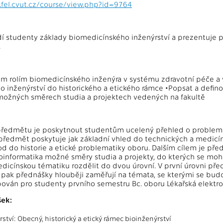
.fel.cvut.cz/course/view.php?id=9764
 studenty základy biomedicínského inženýrství a prezentuje p
.
m rolím biomedicínského inženýra v systému zdravotní péče a 
 inženýrství do historického a etického rámce •Popsat a defin
 možných směrech studia a projektech vedených na fakultě
předmětu je poskytnout studentům ucelený přehled o problemat
ředmět poskytuje jak základní vhled do technických a medicín
od do historie a etické problematiky oboru. Dalším cílem je př
ioinformatika možné směry studia a projekty, do kterých se moh
dicínskou tématiku rozdělit do dvou úrovní. V první úrovni předn
 pak přednášky hlouběji zaměřují na témata, se kterými se budo
ován pro studenty prvního semestru Bc. oboru Lékařská elektron
ek:
ství: Obecný, historický a etický rámec bioinženýrství