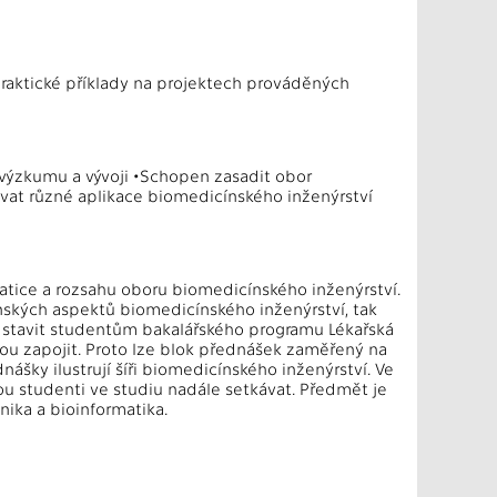
raktické příklady na projektech prováděných
výzkumu a vývoji •Schopen zasadit obor
ovat různé aplikace biomedicínského inženýrství
ice a rozsahu oboru biomedicínského inženýrství.
ských aspektů biomedicínského inženýrství, tak
edstavit studentům bakalářského programu Lékařská
ou zapojit. Proto lze blok přednášek zaměřený na
ášky ilustrují šíři biomedicínského inženýrství. Ve
u studenti ve studiu nadále setkávat. Předmět je
ika a bioinformatika.