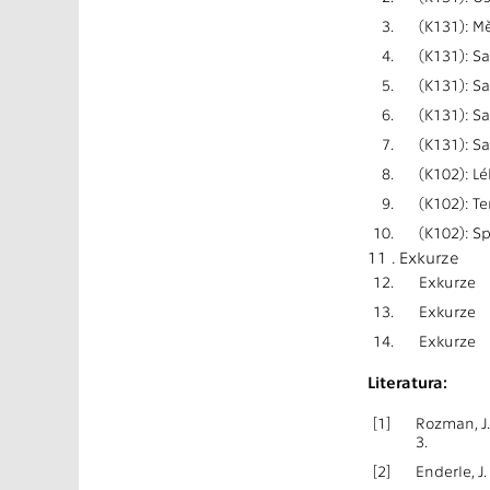
3.
(K131): M
4.
(K131): S
5.
(K131): S
6.
(K131): S
7.
(K131): S
8.
(K102): L
9.
(K102): T
10.
(K102): S
11 . Exkurze
12.
Exkurze
13.
Exkurze
14.
Exkurze
Literatura:
[1]
Rozman, J.
3.
[2]
Enderle, J