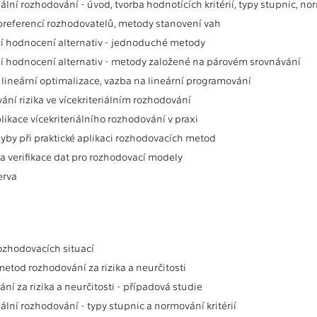
iální rozhodování - úvod, tvorba hodnotících kritérií, typy stupnic, n
preferencí rozhodovatelů, metody stanovení vah
 hodnocení alternativ - jednoduché metody
 hodnocení alternativ - metody založené na párovém srovnávání
 lineární optimalizace, vazba na lineární programování
ání rizika ve vícekriteriálním rozhodování
likace vícekriteriálního rozhodování v praxi
hyby při praktické aplikaci rozhodovacích metod
 a verifikace dat pro rozhodovací modely
erva
ozhodovacích situací
metod rozhodování za rizika a neurčitosti
í za rizika a neurčitosti - případová studie
iální rozhodování - typy stupnic a normování kritérií