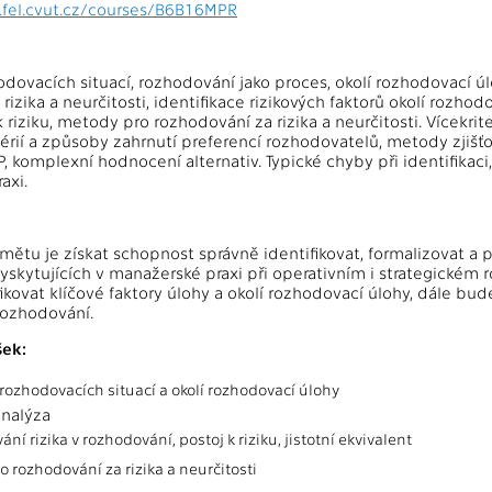
.fel.cvut.cz/courses/B6B16MPR
odovacích situací, rozhodování jako proces, okolí rozhodovací úl
izika a neurčitosti, identifikace rizikových faktorů okolí rozhodo
riziku, metody pro rozhodování za rizika a neurčitosti. Vícekrite
térií a způsoby zahrnutí preferencí rozhodovatelů, metody zjišťo
P, komplexní hodnocení alternativ. Typické chyby při identifikaci
axi.
ětu je získat schopnost správně identifikovat, formalizovat a 
yskytujících v manažerské praxi při operativním i strategickém 
ikovat klíčové faktory úlohy a okolí rozhodovací úlohy, dále b
ozhodování.
ek:
 rozhodovacích situací a okolí rozhodovací úlohy
analýza
ní rizika v rozhodování, postoj k riziku, jistotní ekvivalent
 rozhodování za rizika a neurčitosti