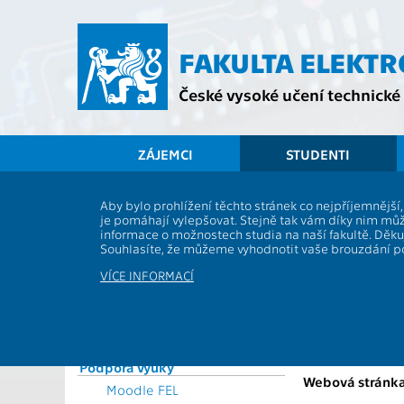
Přejít
na
hlavní
FAKULTA ELEKT
obsah
České vysoké učení technické 
ZÁJEMCI
STUDENTI
Souhrnné informace
Aby bylo prohlížení těchto stránek co nejpříjemnějš
je pomáhají vylepšovat. Stejně tak vám díky nim můž
Vyhlášky a předpisy
B6B16MPR
informace o možnostech studia na naší fakultě. Děk
Formuláře
Souhlasíte, že můžeme vyhodnotit vaše brouzdání 
Role:
Rozvrhy
Katedra:
VÍCE INFORMACÍ
Časový plán ak. roku
Garanti:
Studijní plány a předměty
Přednášející:
Studijní programy
Studium a praxe v zahraničí
Cvičící:
Podpora výuky
Webová stránka
Moodle FEL