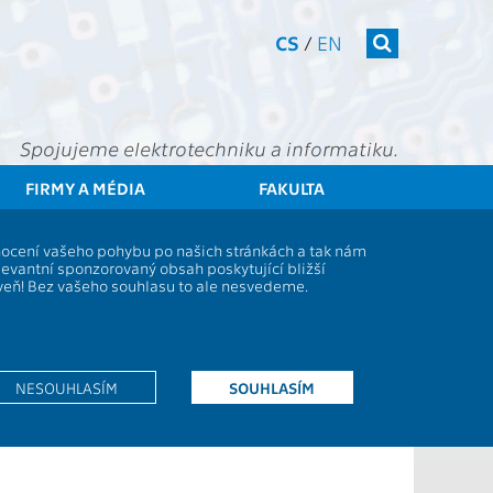
CS
/
EN
Spojujeme elektrotechniku a informatiku.
FIRMY A MÉDIA
FAKULTA
udenti
Studijní plány a předměty
Popis předmětu - B6B16MPR
dnocení vašeho pohybu po našich stránkách a tak nám
levantní sponzorovaný obsah poskytující bližší
oveň! Bez vašeho souhlasu to ale nesvedeme.
ky:
2P+2S+2D
:
Z,ZK
NESOUHLASÍM
SOUHLASÍM
5
Z