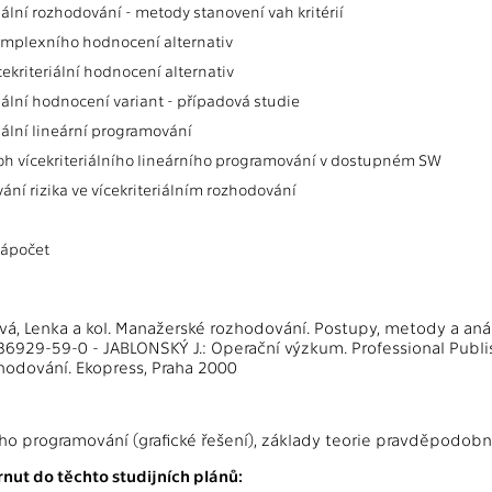
iální rozhodování - metody stanovení vah kritérií
mplexního hodnocení alternativ
ekriteriální hodnocení alternativ
iální hodnocení variant - případová studie
iální lineární programování
oh vícekriteriálního lineárního programování v dostupném SW
ání rizika ve vícekriteriálním rozhodování
zápočet
ecová, Lenka a kol. Manažerské rozhodování. Postupy, metody a anás
86929-59-0 - JABLONSKÝ J.: Operační výzkum. Professional Publish
odování. Ekopress, Praha 2000
ího programování (grafické řešení), základy teorie pravděpodobn
nut do těchto studijních plánů: