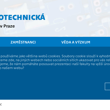
ROTECHNICKÁ
v Praze
ZAMĚSTNANCI
VĚDA A VÝZKUM
ČVUT
FEL
St
í, používáme jako většina webů cookies. Soubory cookie slouží k vyho
eme zde, na jiných webech nebo sociálních sítích ukazovat pro vás re
Metody pro plánování a rozhodování
ujeme, že nám pomáháte posouvat prezentaci naší fakulty na vyšší úr
po našem webu?
PV
,
PS
,
V
Rozsah výu
13116
Jazyk výuky
Knápek J.
Zakončení:
Dobiáš M.
,
Knápek J.
Kreditů:
Dobiáš M.
,
Knápek J.
Semestr:
: