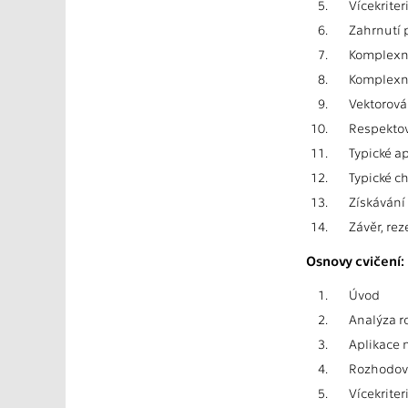
5.
Vícekriter
6.
Zahrnutí 
7.
Komplexní
8.
Komplexní
9.
Vektorová
10.
Respektov
11.
Typické ap
12.
Typické c
13.
Získávání
14.
Závěr, rez
Osnovy cvičení:
1.
Úvod
2.
Analýza r
3.
Aplikace 
4.
Rozhodován
5.
Vícekriter