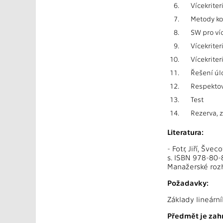
6.
Vícekriter
7.
Metody ko
8.
SW pro víc
9.
Vícekriter
10.
Vícekriter
11.
Řešení úl
12.
Respektov
13.
Test
14.
Rezerva, 
Literatura:
- Fotr, Jiří, Šv
s. ISBN 978-80-
Manažerské rozh
Požadavky:
Základy lineárn
Předmět je zahr