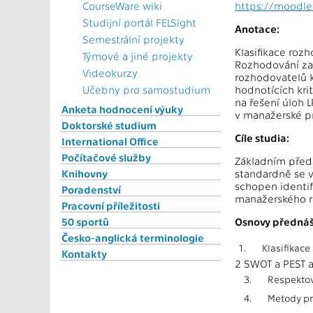
CourseWare wiki
https://moodle
Studijní portál FELSight
Anotace:
Semestrální projekty
Klasifikace rozh
Týmové a jiné projekty
Rozhodování za r
Videokurzy
rozhodovatelů k 
Učebny pro samostudium
hodnotících kri
na řešení úloh L
Anketa hodnocení výuky
v manažerské pr
Doktorské studium
Cíle studia:
International Office
Počítačové služby
Základním předm
Knihovny
standardně se v
schopen identif
Poradenství
manažerského r
Pracovní příležitosti
50 sportů
Osnovy přednáš
Česko-anglická terminologie
1.
Klasifikace
Kontakty
2 SWOT a PEST 
3.
Respektová
4.
Metody pro