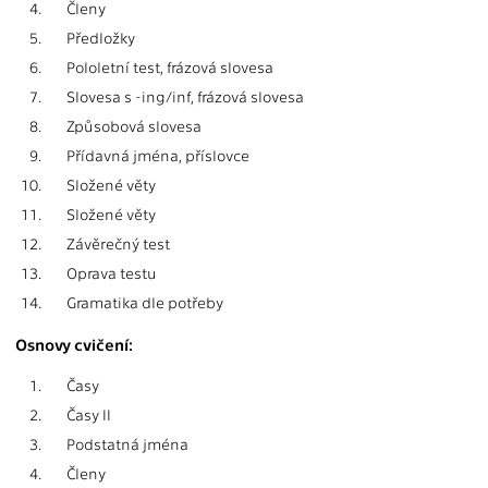
4.
Členy
5.
Předložky
6.
Pololetní test, frázová slovesa
7.
Slovesa s -ing/inf, frázová slovesa
8.
Způsobová slovesa
9.
Přídavná jména, příslovce
10.
Složené věty
11.
Složené věty
12.
Závěrečný test
13.
Oprava testu
14.
Gramatika dle potřeby
Osnovy cvičení:
1.
Časy
2.
Časy II
3.
Podstatná jména
4.
Členy