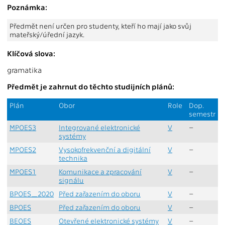
Poznámka:
Předmět není určen pro studenty, kteří ho mají jako svůj
mateřský/úřední jazyk.
Klíčová slova:
gramatika
Předmět je zahrnut do těchto studijních plánů:
Plán
Obor
Role
Dop.
semestr
MPOES3
Integrované elektronické
V
–
systémy
MPOES2
Vysokofrekvenční a digitální
V
–
technika
MPOES1
Komunikace a zpracování
V
–
signálu
BPOES_2020
Před zařazením do oboru
V
–
BPOES
Před zařazením do oboru
V
–
BEOES
Otevřené elektronické systémy
V
–