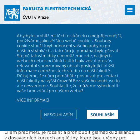
Přejít
na
FAKULTA ELEKTROTECHNICKÁ
hlavní
ČVUT v Praze
obsah
ČVUT
FEL
Studenti
Studijní plány a předměty
Popis předmětu -
Aby bylo prohlížení těchto stránek co nejpříjemnější,
A0B04GA
používáme jako většina webů cookies. Soubory
cookie slouží k vyhodnocení vašeho pohybu po
A0B04GA
Anglická gramatika
našich stránkách a tak nám je pomáhají vylepšovat.
Role:
Stejně tak vám díky nim můžeme zde, na jiných
V
Rozsah výuky:
2C
webech nebo sociálních sítích ukazovat pro vás
Katedra:
13104
Jazyk výuky:
relevantní sponzorovaný obsah poskytující bližší
informace o možnostech studia na naší fakultě.
Garanti:
Juna Jennings P.
Zakončení:
Z
Děkujeme, že nám pomáháte posouvat prezentaci
naší fakulty na vyšší úroveň! Bez vašeho souhlasu to
Přednášející:
Kreditů:
2
ale nesvedeme. Souhlasíte, že můžeme vyhodnotit
Cvičící:
Juna Jennings P.
,
Ynsua M.
Semestr:
Z,L
vaše brouzdání po našem webu?
VÍCE INFORMACÍ
Webová stránka:
https://moodle.fel.cvut.cz/courses/A0B04GA
NESOUHLASÍM
SOUHLASÍM
Anotace:
Cílem předmětu je rozšířit a prohloubit gramatiku získanou
v dosavadních kurzech angličtiny, které jsou určeny pro