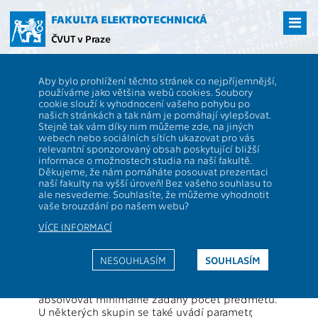
Přejít
na
FAKULTA ELEKTROTECHNICKÁ
hlavní
ČVUT v Praze
obsah
ČVUT
FEL
Studenti
Studijní plány a předměty
Studijní plán - Otevřené
Aby bylo prohlížení těchto stránek co nejpříjemnější,
elektronické systémy - Vysokofrekvenční a digitální technika
používáme jako většina webů cookies. Soubory
cookie slouží k vyhodnocení vašeho pohybu po
Studijní plán
našich stránkách a tak nám je pomáhají vylepšovat.
Stejně tak vám díky nim můžeme zde, na jiných
webech nebo sociálních sítích ukazovat pro vás
Popis stránky:
relevantní sponzorovaný obsah poskytující bližší
Studijní plán je předpis studijních povinností,
informace o možnostech studia na naší fakultě.
které student musí splnit, aby úspěšně
Děkujeme, že nám pomáháte posouvat prezentaci
naší fakulty na vyšší úroveň! Bez vašeho souhlasu to
absolvoval daný druh studia (např. prezenční,
ale nesvedeme. Souhlasíte, že můžeme vyhodnotit
magisterský program, základní blok). Studijní
vaše brouzdání po našem webu?
plán je seznam předmětů, z nichž student musí
získat
minimálně stanovený počet kreditů
VÍCE INFORMACÍ
(absolutně)
v předepsané skladbě. Předepsaná
skladba je vyjádřena takto:
NESOUHLASÍM
SOUHLASÍM
Předměty plánu jsou rozděleny do několika
skupin. Z každé skupiny student musí získat
minimálně zadaný počet kreditů a musí
absolvovat minimálně zadaný počet předmětů.
U některých skupin se také uvádí parametr,