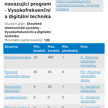
Obor Vysokofrekvenční
navazující program
a digitální technika - průchod
- Vysokofrekvenční
studiem
a digitální technika
Studijní plán:
Otevřené
elektronické systémy -
Vysokofrekvenční a digitální
technika
Minimální počet kreditů:
120
Skupina
Min.
Max.
Min.
Role
kreditů
kreditů
předmětů
Diplomová práce
25
400
1
P - Povinné
předměty
programu
Povinné
45
45
9
PO - Povinné
předměty oboru
předměty
oboru
Humanitní
4
20
1
V - Volitelné
předměty
předměty
Jazykové kurzy
0
0
0
V - Volitelné
předměty
Tělesná výchova
0
0
0
V - Volitelné