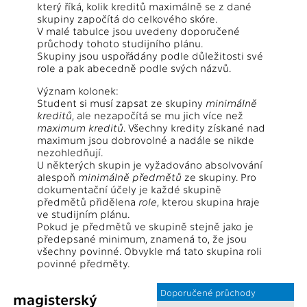
který říká, kolik kreditů maximálně se z dané
skupiny započítá do celkového skóre.
V malé tabulce jsou uvedeny doporučené
průchody tohoto studijního plánu.
Skupiny jsou uspořádány podle důležitosti své
role a pak abecedně podle svých názvů.
Význam kolonek:
Student si musí zapsat ze skupiny
minimálně
kreditů
, ale nezapočítá se mu jich více než
maximum kreditů
. Všechny kredity získané nad
maximum jsou dobrovolné a nadále se nikde
nezohledňují.
U některých skupin je vyžadováno absolvování
alespoň
minimálně předmětů
ze skupiny. Pro
dokumentační účely je každé skupině
předmětů přidělena
role
, kterou skupina hraje
ve studijním plánu.
Pokud je předmětů ve skupině stejně jako je
předepsané minimum, znamená to, že jsou
všechny povinné. Obvykle má tato skupina roli
povinné předměty.
Doporučené průchody
magisterský