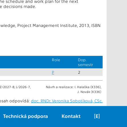
the schedule and work plan for the next
he decisions made.
wledge, Project Management Institute, 2013, ISBN
Role
Dop.
semestr
P
2
 Z/2027-8, L/2026-7,
Návrh a realizace: I. Halaška (K336),
J. Novák (K336)
bsah odpovídá:
doc. RNDr. Veronika Sobotíková, CSc.
Technická podpora
Kontakt
[E]