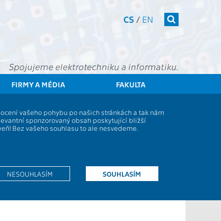
CS
/
EN
Spojujeme elektrotechniku a informatiku.
FIRMY A MÉDIA
FAKULTA
denti
Studijní plány a předměty
Popis předmětu - BE3MPVTY1
dnocení vašeho pohybu po našich stránkách a tak nám
levantní sponzorovaný obsah poskytující bližší
oveň! Bez vašeho souhlasu to ale nesvedeme.
Rozsah výuky:
0P+4C
Jazyk výuky:
EN
Zakončení:
Z
NESOUHLASÍM
SOUHLASÍM
Kreditů:
6
Semestr:
L