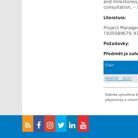
and milestones,
consultation, 
Literatura:
Project Managem
1935589679, 9
Požadavky:
Předmět je zahr
Plán
MEKYR_2021
Stránka vytvořena 6
připomínky k inform