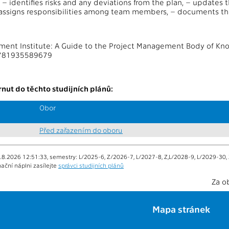
 – identifies risks and any deviations from the plan, – updates 
– assigns responsibilities among team members, – documents t
ent Institute: A Guide to the Project Management Body of Kno
781935589679
nut do těchto studijních plánů:
Obor
Před zařazením do oboru
.8.2026 12:51:33, semestry: L/2025-6, Z/2026-7, L/2027-8, Z,L/2028-9, L/2029-30,
ační náplni zasílejte
správci studijních plánů
Za o
Mapa stránek