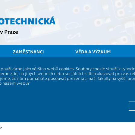
ROTECHNICKÁ
v Praze
ZAMĚSTNANCI
VĚDA A VÝZKUM
ČVUT
FEL
Stu
í, používáme jako většina webů cookies. Soubory cookie slouží k vyho
eme zde, na jiných webech nebo sociálních sítích ukazovat pro vás re
Teamwork
ujeme, že nám pomáháte posouvat prezentaci naší fakulty na vyšší úr
po našem webu?
P
13138
Drábek T.
Drábek P.,
Drábek T.
,
Drbohlav O.
,
Haniš T.
Drábek T.
,
Drbohlav O.
,
Haniš T.
: