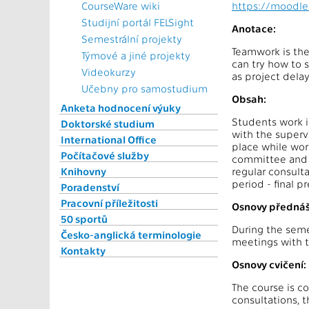
CourseWare wiki
https://moodle
Studijní portál FELSight
Anotace:
Semestrální projekty
Teamwork is the 
Týmové a jiné projekty
can try how to 
Videokurzy
as project delay
Učebny pro samostudium
Obsah:
Anketa hodnocení výuky
Students work in
Doktorské studium
with the superv
International Office
place while work
Počítačové služby
committee and o
Knihovny
regular consult
period - final p
Poradenství
Pracovní příležitosti
Osnovy přednáš
50 sportů
During the seme
Česko-anglická terminologie
meetings with t
Kontakty
Osnovy cvičení:
The course is co
consultations, t