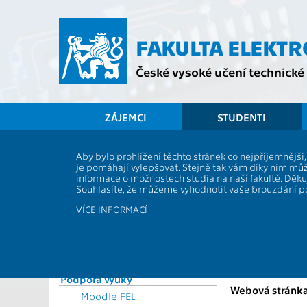
Přejít
na
hlavní
FAKULTA ELEKT
obsah
České vysoké učení technické 
ZÁJEMCI
STUDENTI
Souhrnné informace
Aby bylo prohlížení těchto stránek co nejpříjemnějš
je pomáhají vylepšovat. Stejně tak vám díky nim můž
Vyhlášky a předpisy
BE3MPVTY1
informace o možnostech studia na naší fakultě. Děk
Formuláře
Souhlasíte, že můžeme vyhodnotit vaše brouzdání 
Role:
Rozvrhy
Katedra:
VÍCE INFORMACÍ
Časový plán ak. roku
Garanti:
Studijní plány a předměty
Přednášející:
Studijní programy
Studium a praxe v zahraničí
Cvičící:
Podpora výuky
Webová stránka
Moodle FEL