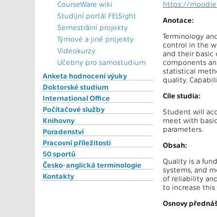
CourseWare wiki
https://moodle
Studijní portál FELSight
Anotace:
Semestrální projekty
Terminology and 
Týmové a jiné projekty
control in the wo
Videokurzy
and their basic
Učebny pro samostudium
components and 
statistical meth
Anketa hodnocení výuky
quality. Capabili
Doktorské studium
Cíle studia:
International Office
Počítačové služby
Student will acq
Knihovny
meet with basic 
parameters.
Poradenství
Pracovní příležitosti
Obsah:
50 sportů
Quality is a fu
Česko-anglická terminologie
systems, and met
Kontakty
of reliability a
to increase thi
Osnovy přednáš