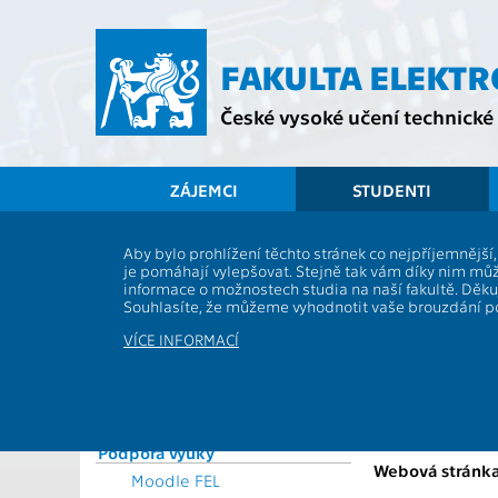
Přejít
na
hlavní
FAKULTA ELEKT
obsah
České vysoké učení technické 
ZÁJEMCI
STUDENTI
Souhrnné informace
Aby bylo prohlížení těchto stránek co nejpříjemnějš
je pomáhají vylepšovat. Stejně tak vám díky nim můž
Vyhlášky a předpisy
BE1M13JAS1
informace o možnostech studia na naší fakultě. Děk
Formuláře
Souhlasíte, že můžeme vyhodnotit vaše brouzdání 
Role:
Rozvrhy
Katedra:
VÍCE INFORMACÍ
Časový plán ak. roku
Garanti:
Studijní plány a předměty
Přednášející:
Studijní programy
Studium a praxe v zahraničí
Cvičící:
Podpora výuky
Webová stránka
Moodle FEL