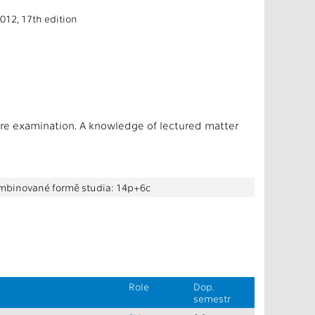
2012, 17th edition
ore examination. A knowledge of lectured matter
kombinované formě studia: 14p+6c
Role
Dop.
semestr