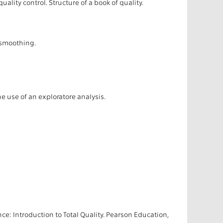
uality control. Structure of a book of quality.
l smoothing.
e use of an exploratore analysis.
ce: Introduction to Total Quality. Pearson Education,