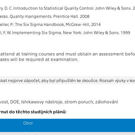
 D. C. Introduction to Statistical Quality Control. John Wiley & Sons. 
eras. Quality mangements. Prentice Hall. 2008
 Keller, P.: The Six Sigma Handbook, McGraw-Hill, 2014
II, F. W. Implementing Six Sigma. New York: John Wiley & Sons. 1999
attend at training courses and must obtain an assessment bef
asks will be required at examination.
skat nejprve zápočet, aby byl připuštěn ke zkoušce. Rozsah výuky v 
ivost, DOE, Ishikawovy nástroje, strom poruch, zálohování
nut do těchto studijních plánů:
Obor