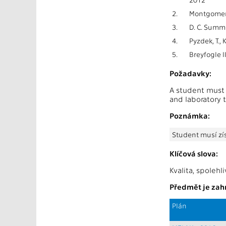
2.
Montgomery.
3.
D. C. Summ
4.
Pyzdek, T.,
5.
Breyfogle I
Požadavky:
A student must 
and laboratory t
Poznámka:
Student musí zí
Klíčová slova:
Kvalita, spolehl
Předmět je zahr
Plán