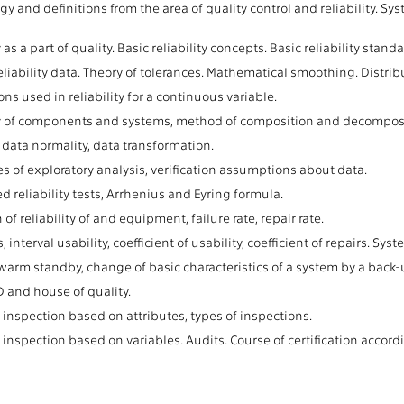
y and definitions from the area of quality control and reliability. Sy
y as a part of quality. Basic reliability concepts. Basic reliability stand
eliability data. Theory of tolerances. Mathematical smoothing. Distribut
ons used in reliability for a continuous variable.
ty of components and systems, method of composition and decomposit
 data normality, data transformation.
s of exploratory analysis, verification assumptions about data.
d reliability tests, Arrhenius and Eyring formula.
 of reliability of and equipment, failure rate, repair rate.
 interval usability, coefficient of usability, coefficient of repairs. Sys
arm standby, change of basic characteristics of a system by a back-up
 and house of quality.
l inspection based on attributes, types of inspections.
l inspection based on variables. Audits. Course of certification accord