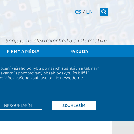
CS
/
EN
Spojujeme elektrotechniku a informatiku.
FIRMY A MÉDIA
FAKULTA
enti
Studijní plány a předměty
Popis předmětu - BE1M13JAS1
dnocení vašeho pohybu po našich stránkách a tak nám
levantní sponzorovaný obsah poskytující bližší
oveň! Bez vašeho souhlasu to ale nesvedeme.
Rozsah výuky:
2P+2C
Jazyk výuky:
EN
Zakončení:
Z,ZK
NESOUHLASÍM
SOUHLASÍM
Kreditů:
6
Semestr:
Z,L