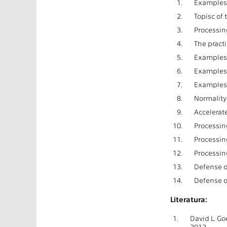
1.
Examples o
2.
Topisc of 
3.
Processing
4.
The practi
5.
Examples f
6.
Examples f
7.
Examples 
8.
Normality 
9.
Accelerate
10.
Processing
11.
Processing
12.
Processing
13.
Defense of
14.
Defense o
Literatura:
1.
David L. Go
2012