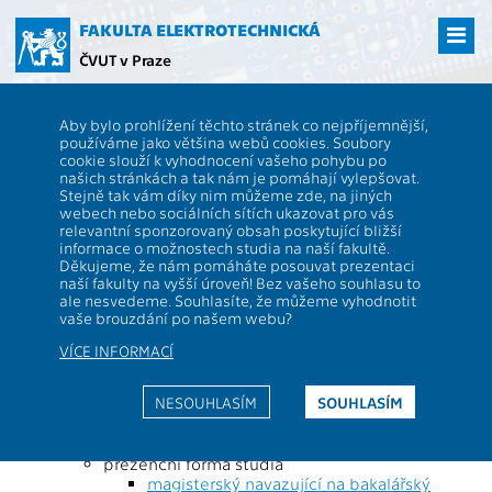
Přejít
na
FAKULTA ELEKTROTECHNICKÁ
hlavní
ČVUT v Praze
obsah
ČVUT
FEL
Studenti
Studijní plány a předměty
Obor: Electrical Power
Aby bylo prohlížení těchto stránek co nejpříjemnější,
Engineering
používáme jako většina webů cookies. Soubory
cookie slouží k vyhodnocení vašeho pohybu po
Popis stránky:
našich stránkách a tak nám je pomáhají vylepšovat.
Obor může být studován v různých formách
Stejně tak vám díky nim můžeme zde, na jiných
studia (prezenční/kombinovaná), typech
webech nebo sociálních sítích ukazovat pro vás
programů (magisterský, bakalářský, ...) a blocích
relevantní sponzorovaný obsah poskytující bližší
(základní, bakalářský). Na této stránce vidíte
informace o možnostech studia na naší fakultě.
obor, jeho studijní plány a doporučené
Děkujeme, že nám pomáháte posouvat prezentaci
průchody.
naší fakulty na vyšší úroveň! Bez vašeho souhlasu to
ale nesvedeme. Souhlasíte, že můžeme vyhodnotit
vaše brouzdání po našem webu?
Obor: Electrical Power
VÍCE INFORMACÍ
Engineering - MEEEM218
NESOUHLASÍM
SOUHLASÍM
Electrical Engineering, Power Engineering and
Management - 998238342105
prezenční forma studia
magisterský navazující na bakalářský