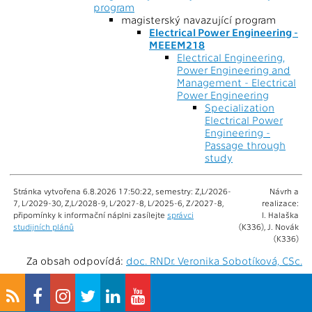
program
magisterský navazující program
Electrical Power Engineering -
MEEEM218
Electrical Engineering,
Power Engineering and
Management - Electrical
Power Engineering
Specialization
Electrical Power
Engineering -
Passage through
study
Stránka vytvořena 6.8.2026 17:50:22, semestry: Z,L/2026-
Návrh a
7, L/2029-30, Z,L/2028-9, L/2027-8, L/2025-6, Z/2027-8,
realizace:
připomínky k informační náplni zasílejte
správci
I. Halaška
studijních plánů
(K336), J. Novák
(K336)
Za obsah odpovídá:
doc. RNDr. Veronika Sobotíková, CSc.