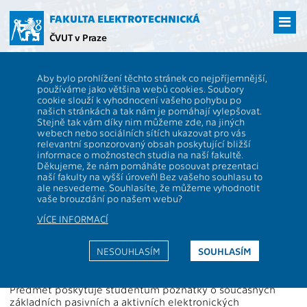
Přejít
na
FAKULTA ELEKTROTECHNICKÁ
hlavní
ČVUT v Praze
obsah
ČVUT
FEL
Studenti
Studijní plány a předměty
Popis předmětu -
Aby bylo prohlížení těchto stránek co nejpříjemnější,
BD5B34EPS
používáme jako většina webů cookies. Soubory
cookie slouží k vyhodnocení vašeho pohybu po
BD5B34EPS
Elektronika
našich stránkách a tak nám je pomáhají vylepšovat.
Role:
Stejně tak vám díky nim můžeme zde, na jiných
P
Rozsah výuky:
14KP+6KL
webech nebo sociálních sítích ukazovat pro vás
Katedra:
13134
Jazyk výuky:
CS
relevantní sponzorovaný obsah poskytující bližší
informace o možnostech studia na naší fakultě.
Garanti:
Zakončení:
KZ
Děkujeme, že nám pomáháte posouvat prezentaci
naší fakulty na vyšší úroveň! Bez vašeho souhlasu to
Přednášející:
Kreditů:
4
ale nesvedeme. Souhlasíte, že můžeme vyhodnotit
Cvičící:
Semestr:
L
vaše brouzdání po našem webu?
VÍCE INFORMACÍ
Webová stránka:
https://moodle.fel.cvut.cz/enrol/index.php?id=2142
NESOUHLASÍM
SOUHLASÍM
Anotace:
Předmět poskytuje studentům poznatky o současných
základních pasivních a aktivních elektronických