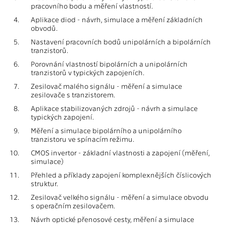
pracovního bodu a měření vlastností.
4.
Aplikace diod - návrh, simulace a měření základních
obvodů.
5.
Nastavení pracovních bodů unipolárních a bipolárních
tranzistorů.
6.
Porovnání vlastností bipolárních a unipolárních
tranzistorů v typických zapojeních.
7.
Zesilovač malého signálu - měření a simulace
zesilovače s tranzistorem.
8.
Aplikace stabilizovaných zdrojů - návrh a simulace
typických zapojení.
9.
Měření a simulace bipolárního a unipolárního
tranzistoru ve spínacím režimu.
10.
CMOS invertor - základní vlastnosti a zapojení (měření,
simulace)
11.
Přehled a příklady zapojení komplexnějších číslicových
struktur.
12.
Zesilovač velkého signálu - měření a simulace obvodu
s operačním zesilovačem.
13.
Návrh optické přenosové cesty, měření a simulace