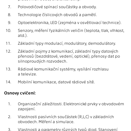
7.
Polovodičové spínací součástky a obvody.
8.
Technologie číslicových obvodů a pamětí.
9.
Optoelektronika, LED (zejména v osvětlovací technice).
10.
Senzory, měření fyzikálních veličin (teplota, tlak, vlhkost,
atd.).
11.
Základní typy modulací, modulátory, demodulátory.
12.
Základní pojmy z komunikací, základní typy datových
přenosů (bezdrátové, vedení, optické), přenosy dat po
silnoproudých rozvodech.
13.
Rádiové komunikační systémy, vysílání rozhlasu
a televize.
14.
Mobilní komunikace, datové rádiové sítě.
Osnovy cvičení:
1.
Organizační záležitosti. Elektronické prvky v obvodovém
zapojení.
2.
Vlastnosti pasívních součástek (R,L,C) v základních
obvodech. Měření a simulace.
3.
Vlastnosti a parametry různých typů diod. Stanovení