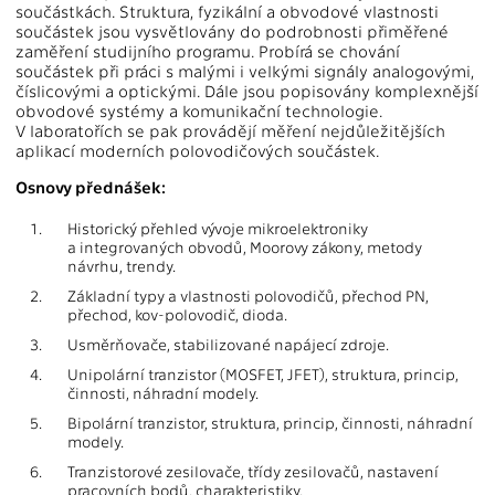
součástkách. Struktura, fyzikální a obvodové vlastnosti
součástek jsou vysvětlovány do podrobnosti přiměřené
zaměření studijního programu. Probírá se chování
součástek při práci s malými i velkými signály analogovými,
číslicovými a optickými. Dále jsou popisovány komplexnější
obvodové systémy a komunikační technologie.
V laboratořích se pak provádějí měření nejdůležitějších
aplikací moderních polovodičových součástek.
Osnovy přednášek:
1.
Historický přehled vývoje mikroelektroniky
a integrovaných obvodů, Moorovy zákony, metody
návrhu, trendy.
2.
Základní typy a vlastnosti polovodičů, přechod PN,
přechod, kov-polovodič, dioda.
3.
Usměrňovače, stabilizované napájecí zdroje.
4.
Unipolární tranzistor (MOSFET, JFET), struktura, princip,
činnosti, náhradní modely.
5.
Bipolární tranzistor, struktura, princip, činnosti, náhradní
modely.
6.
Tranzistorové zesilovače, třídy zesilovačů, nastavení
pracovních bodů, charakteristiky.