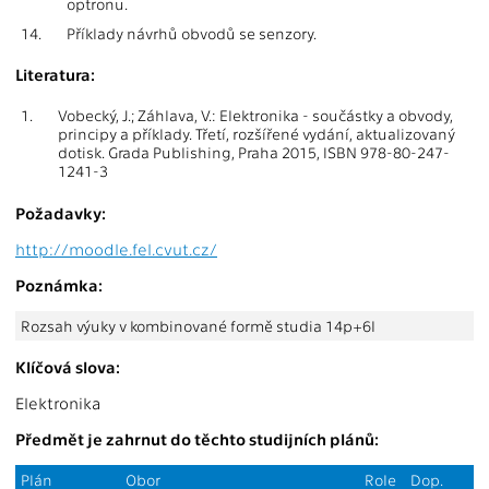
optronu.
14.
Příklady návrhů obvodů se senzory.
Literatura:
1.
Vobecký, J.; Záhlava, V.: Elektronika - součástky a obvody,
principy a příklady. Třetí, rozšířené vydání, aktualizovaný
dotisk. Grada Publishing, Praha 2015, ISBN 978-80-247-
1241-3
Požadavky:
http://moodle.fel.cvut.cz/
Poznámka:
Rozsah výuky v kombinované formě studia 14p+6l
Klíčová slova:
Elektronika
Předmět je zahrnut do těchto studijních plánů:
Plán
Obor
Role
Dop.