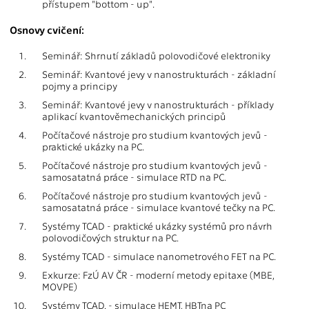
přístupem "bottom - up".
Osnovy cvičení:
1.
Seminář: Shrnutí základů polovodičové elektroniky
2.
Seminář: Kvantové jevy v nanostrukturách - základní
pojmy a principy
3.
Seminář: Kvantové jevy v nanostrukturách - příklady
aplikací kvantověmechanických principů
4.
Počítačové nástroje pro studium kvantových jevů -
praktické ukázky na PC.
5.
Počítačové nástroje pro studium kvantových jevů -
samosatatná práce - simulace RTD na PC.
6.
Počítačové nástroje pro studium kvantových jevů -
samosatatná práce - simulace kvantové tečky na PC.
7.
Systémy TCAD - praktické ukázky systémů pro návrh
polovodičových struktur na PC.
8.
Systémy TCAD - simulace nanometrového FET na PC.
9.
Exkurze: FzÚ AV ČR - moderní metody epitaxe (MBE,
MOVPE)
10.
Systémy TCAD. - simulace HEMT, HBTna PC