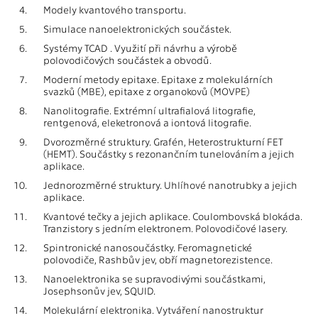
4.
Modely kvantového transportu.
5.
Simulace nanoelektronických součástek.
6.
Systémy TCAD . Využití při návrhu a výrobě
polovodičových součástek a obvodů.
7.
Moderní metody epitaxe. Epitaxe z molekulárních
svazků (MBE), epitaxe z organokovů (MOVPE)
8.
Nanolitografie. Extrémní ultrafialová litografie,
rentgenová, eleketronová a iontová litografie.
9.
Dvorozměrné struktury. Grafén, Heterostrukturní FET
(HEMT). Součástky s rezonančním tunelováním a jejich
aplikace.
10.
Jednorozměrné struktury. Uhlíhové nanotrubky a jejich
aplikace.
11.
Kvantové tečky a jejich aplikace. Coulombovská blokáda.
Tranzistory s jedním elektronem. Polovodičové lasery.
12.
Spintronické nanosoučástky. Feromagnetické
polovodiče, Rashbův jev, obří magnetorezistence.
13.
Nanoelektronika se supravodivými součástkami,
Josephsonův jev, SQUID.
14.
Molekulární elektronika. Vytváření nanostruktur