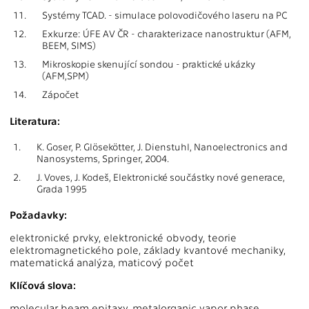
11.
Systémy TCAD. - simulace polovodičového laseru na PC
12.
Exkurze: ÚFE AV ČR - charakterizace nanostruktur (AFM,
BEEM, SIMS)
13.
Mikroskopie skenující sondou - praktické ukázky
(AFM,SPM)
14.
Zápočet
Literatura:
1.
K. Goser, P. Glösekötter, J. Dienstuhl, Nanoelectronics and
Nanosystems, Springer, 2004.
2.
J. Voves, J. Kodeš, Elektronické součástky nové generace,
Grada 1995
Požadavky:
elektronické prvky, elektronické obvody, teorie
elektromagnetického pole, základy kvantové mechaniky,
matematická analýza, maticový počet
Klíčová slova:
molecular beam epitaxy, metalorganic vapor phase