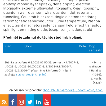
epitaxy, atomic layer epitaxy, delta doping, electron
litography, extreme ultraviolet litography, X-ray litography,
quantum well, quantum wire, quantum dot, resonant
tunneling, Coulomb blockade, single electron transistor,
ferromagnetic semiconductor, Currie temperature, Rashba
effect, giant magnetoresistence, spin field effect transistor,
spin light emmiting diode, Josephson junction, squid
Předmět je zahrnut do těchto studijních plánů:
Plán
Obor
Role
Dop.
semestr
Stránka vytvořena 6.8.2026 07:50:35, semestry: L/2027-8,
Návrh a
L/2028-9, L/2029-30, Z/2027-8, Z/2028-9, L/2026-7,
realizace:
L/2025-6, Z/2026-7, připomínky k informační náplni
I. Halaška
zasílejte
správci studijních plánů
(K336),
J. Novák
(K336)
Za obsah odpovídá:
doc. RNDr. Veronika Sobotíková, CSc.