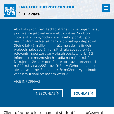
Přejít
na
FAKULTA ELEKTROTECHNICKÁ
hlavní
ČVUT v Praze
obsah
ČVUT
FEL
Studenti
Studijní plány a předměty
Popis předmětu -
Aby bylo prohlížení těchto stránek co nejpříjemnější,
BE2M34NAN
používáme jako většina webů cookies. Soubory
cookie slouží k vyhodnocení vašeho pohybu po
BE2M34NAN
Nanoelectronics and
našich stránkách a tak nám je pomáhají vylepšovat.
Nanotechnology
Stejně tak vám díky nim můžeme zde, na jiných
webech nebo sociálních sítích ukazovat pro vás
Role:
Rozsah výuky:
2P+2C
relevantní sponzorovaný obsah poskytující bližší
Katedra:
13134
Jazyk výuky:
EN
informace o možnostech studia na naší fakultě.
Děkujeme, že nám pomáháte posouvat prezentaci
Garanti:
Zakončení:
Z,ZK
naší fakulty na vyšší úroveň! Bez vašeho souhlasu to
ale nesvedeme. Souhlasíte, že můžeme vyhodnotit
Přednášející:
Kreditů:
5
vaše brouzdání po našem webu?
Cvičící:
Semestr:
L
VÍCE INFORMACÍ
Webová stránka:
NESOUHLASÍM
SOUHLASÍM
https://moodle.fel.cvut.cz/enrol/index.php?id=2936
Anotace:
Cílem předmětu je seznámení studentů se současnými