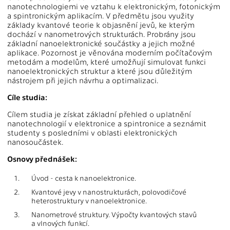
nanotechnologiemi ve vztahu k elektronickým, fotonickým
a spintronickým aplikacím. V předmětu jsou využity
základy kvantové teorie k objasnění jevů, ke kterým
dochází v nanometrových strukturách. Probrány jsou
základní nanoelektronické součástky a jejich možné
aplikace. Pozornost je věnována moderním počítačovým
metodám a modelům, které umožňují simulovat funkci
nanoelektronických struktur a které jsou důležitým
nástrojem při jejich návrhu a optimalizaci.
Cíle studia:
Cílem studia je získat základní přehled o uplatnění
nanotechnologií v elektronice a spintronice a seznámit
studenty s posledními v oblasti elektronických
nanosoučástek.
Osnovy přednášek:
1.
Úvod - cesta k nanoelektronice.
2.
Kvantové jevy v nanostrukturách, polovodičové
heterostruktury v nanoelektronice.
3.
Nanometrové struktury. Výpočty kvantových stavů
a vlnových funkcí.