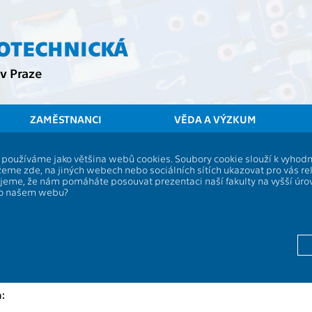
ROTECHNICKÁ
v Praze
ZAMĚSTNANCI
VĚDA A VÝZKUM
ČVUT
FEL
Stu
í, používáme jako většina webů cookies. Soubory cookie slouží k vyho
eme zde, na jiných webech nebo sociálních sítích ukazovat pro vás re
Semestrální projekt
ujeme, že nám pomáháte posouvat prezentaci naší fakulty na vyšší úr
po našem webu?
P
Rozsah výuky:
13136
Jazyk výuky:
Zakončení:
Kreditů:
Semestr:
: