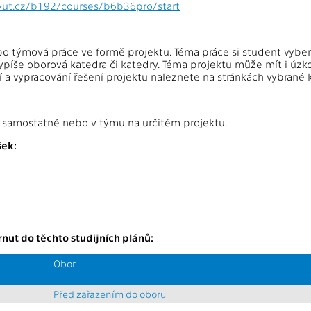
cvut.cz/b192/courses/b6b36pro/start
 týmová práce ve formě projektu. Téma práce si student vyber
ypíše oborová katedra či katedry. Téma projektu může mít i úzkou
 a vypracování řešení projektu naleznete na stránkách vybrané 
 samostatně nebo v týmu na určitém projektu.
ek:
nut do těchto studijních plánů:
Obor
Před zařazením do oboru