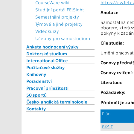
CourseWare wiki
https://cw.fel.
Studijní portál FELSight
Anotace:
Semestrální projekty
Samostatná nebo
Týmové a jiné projekty
oborem, která v
Videokurzy
pokyny k zadání
Učebny pro samostudium
Cíle studia:
Anketa hodnocení výuky
Umění pracovat
Doktorské studium
International Office
Osnovy přednáš
Počítačové služby
Osnovy cvičení:
Knihovny
Poradenství
Literatura:
Pracovní příležitosti
Požadavky:
50 sportů
Česko-anglická terminologie
Předmět je zahr
Kontakty
Plán
BKSIT