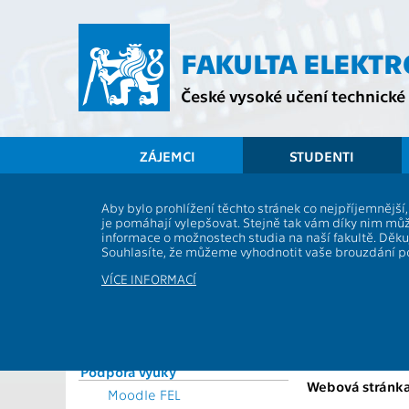
Přejít
na
hlavní
FAKULTA ELEKT
obsah
České vysoké učení technické 
ZÁJEMCI
STUDENTI
Souhrnné informace
Aby bylo prohlížení těchto stránek co nejpříjemnějš
je pomáhají vylepšovat. Stejně tak vám díky nim můž
Vyhlášky a předpisy
BD6B36PRO
informace o možnostech studia na naší fakultě. Děk
Formuláře
Souhlasíte, že můžeme vyhodnotit vaše brouzdání 
Role:
Rozvrhy
Katedra:
VÍCE INFORMACÍ
Časový plán ak. roku
Garanti:
Studijní plány a předměty
Přednášející:
Studijní programy
Studium a praxe v zahraničí
Cvičící:
Podpora výuky
Webová stránka
Moodle FEL