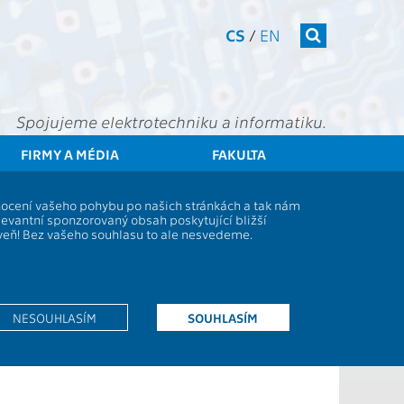
CS
/
EN
Spojujeme elektrotechniku a informatiku.
FIRMY A MÉDIA
FAKULTA
denti
Studijní plány a předměty
Popis předmětu - BD6B36PRO
dnocení vašeho pohybu po našich stránkách a tak nám
levantní sponzorovaný obsah poskytující bližší
oveň! Bez vašeho souhlasu to ale nesvedeme.
2s
CS
KZ
NESOUHLASÍM
SOUHLASÍM
6
L,Z