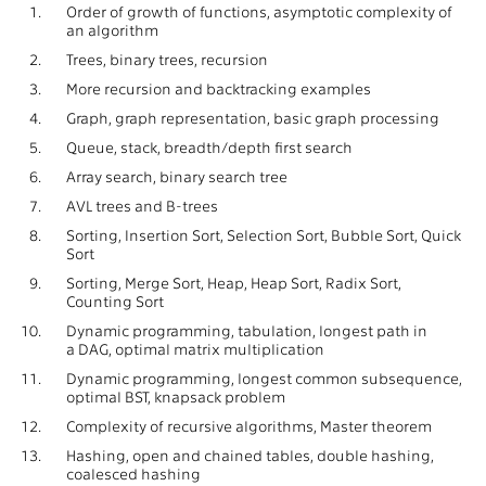
1.
Order of growth of functions, asymptotic complexity of
an algorithm
2.
Trees, binary trees, recursion
3.
More recursion and backtracking examples
4.
Graph, graph representation, basic graph processing
5.
Queue, stack, breadth/depth first search
6.
Array search, binary search tree
7.
AVL trees and B-trees
8.
Sorting, Insertion Sort, Selection Sort, Bubble Sort, Quick
Sort
9.
Sorting, Merge Sort, Heap, Heap Sort, Radix Sort,
Counting Sort
10.
Dynamic programming, tabulation, longest path in
a DAG, optimal matrix multiplication
11.
Dynamic programming, longest common subsequence,
optimal BST, knapsack problem
12.
Complexity of recursive algorithms, Master theorem
13.
Hashing, open and chained tables, double hashing,
coalesced hashing