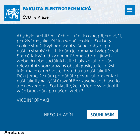
Přejít
na
FAKULTA ELEKTROTECHNICKÁ
hlavní
ČVUT v Praze
obsah
ČVUT
FEL
Studenti
Studijní plány a předměty
Popis předmětu -
Aby bylo prohlížení těchto stránek co nejpříjemnější,
BE5B33ALG
používáme jako většina webů cookies. Soubory
cookie slouží k vyhodnocení vašeho pohybu po
BE5B33ALG
Algorithms
našich stránkách a tak nám je pomáhají vylepšovat.
Role:
Stejně tak vám díky nim můžeme zde, na jiných
P
,
PV
Rozsah
2P+2C
webech nebo sociálních sítích ukazovat pro vás
výuky:
relevantní sponzorovaný obsah poskytující bližší
Katedra:
13133
Jazyk výuky:
EN
informace o možnostech studia na naší fakultě.
Děkujeme, že nám pomáháte posouvat prezentaci
Garanti:
Průša D.
Zakončení:
Z,ZK
naší fakulty na vyšší úroveň! Bez vašeho souhlasu to
ale nesvedeme. Souhlasíte, že můžeme vyhodnotit
Přednášející:
Pěnička R.
Kreditů:
6
vaše brouzdání po našem webu?
Cvičící:
Pěnička R.
,
Průša D.
,
Semestr:
Z
VÍCE INFORMACÍ
Zoula M.
Webová stránka:
NESOUHLASÍM
SOUHLASÍM
https://cw.fel.cvut.cz/wiki/courses/BE5B33ALG
Anotace: