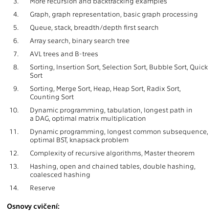
3.
More recursion and backtracking examples
4.
Graph, graph representation, basic graph processing
5.
Queue, stack, breadth/depth first search
6.
Array search, binary search tree
7.
AVL trees and B-trees
8.
Sorting, Insertion Sort, Selection Sort, Bubble Sort, Quick
Sort
9.
Sorting, Merge Sort, Heap, Heap Sort, Radix Sort,
Counting Sort
10.
Dynamic programming, tabulation, longest path in
a DAG, optimal matrix multiplication
11.
Dynamic programming, longest common subsequence,
optimal BST, knapsack problem
12.
Complexity of recursive algorithms, Master theorem
13.
Hashing, open and chained tables, double hashing,
coalesced hashing
14.
Reserve
Osnovy cvičení: