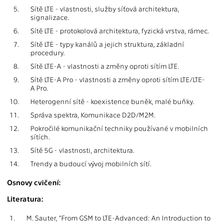
5.
Sítě LTE - vlastnosti, služby síťová architektura,
signalizace.
6.
Sítě LTE - protokolová architektura, fyzická vrstva, rámec.
7.
Sítě LTE - typy kanálů a jejich struktura, základní
procedury.
8.
Sítě LTE-A - vlastnosti a změny oproti sítím LTE.
9.
Sítě LTE-A Pro - vlastnosti a změny oproti sítím LTE/LTE-
A Pro.
10.
Heterogenní sítě - koexistence buněk, malé buňky.
11.
Správa spektra, Komunikace D2D/M2M.
12.
Pokročilé komunikační techniky používané v mobilních
sítích.
13.
Sítě 5G - vlastnosti, architektura.
14.
Trendy a budoucí vývoj mobilních sítí.
Osnovy cvičení:
Literatura:
1.
M. Sauter, "From GSM to LTE-Advanced: An Introduction to