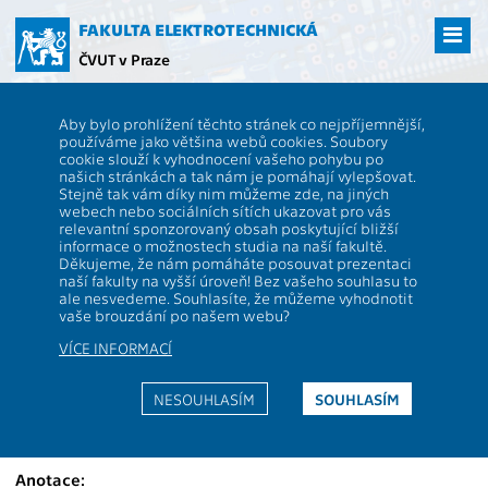
Přejít
na
FAKULTA ELEKTROTECHNICKÁ
hlavní
ČVUT v Praze
obsah
ČVUT
FEL
Studenti
Studijní plány a předměty
Popis předmětu -
Aby bylo prohlížení těchto stránek co nejpříjemnější,
XP32MOS
používáme jako většina webů cookies. Soubory
cookie slouží k vyhodnocení vašeho pohybu po
XP32MOS
Mobile Networks
našich stránkách a tak nám je pomáhají vylepšovat.
Role:
Stejně tak vám díky nim můžeme zde, na jiných
S
Rozsah
2P +
webech nebo sociálních sítích ukazovat pro vás
výuky:
2C
relevantní sponzorovaný obsah poskytující bližší
Katedra:
13132
Jazyk výuky:
EN
informace o možnostech studia na naší fakultě.
Děkujeme, že nám pomáháte posouvat prezentaci
Garanti:
Bečvář Z.
,
Bešťák R.
Zakončení:
ZK
naší fakulty na vyšší úroveň! Bez vašeho souhlasu to
ale nesvedeme. Souhlasíte, že můžeme vyhodnotit
Přednášející:
Bečvář Z.
,
Bešťák R.
,
Kreditů:
4
vaše brouzdání po našem webu?
Mach P.
Cvičící:
VÍCE INFORMACÍ
Bečvář Z.
,
Bešťák R.
,
Semestr:
Z
Mach P.
NESOUHLASÍM
SOUHLASÍM
Webová stránka:
https://moodle.fel.cvut.cz/courses/XP32MOS
Anotace: