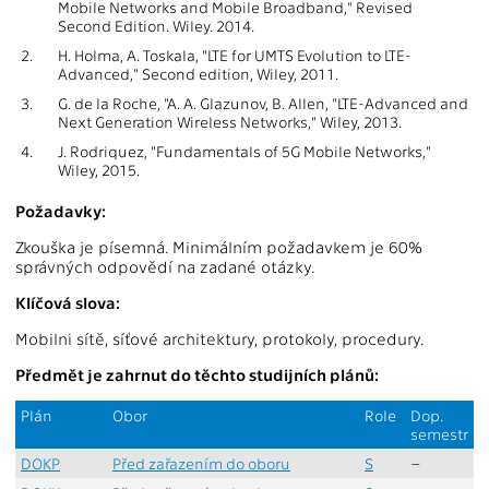
Mobile Networks and Mobile Broadband," Revised
Second Edition. Wiley. 2014.
2.
H. Holma, A. Toskala, "LTE for UMTS Evolution to LTE-
Advanced," Second edition, Wiley, 2011.
3.
G. de la Roche, "A. A. Glazunov, B. Allen, "LTE-Advanced and
Next Generation Wireless Networks," Wiley, 2013.
4.
J. Rodriquez, "Fundamentals of 5G Mobile Networks,"
Wiley, 2015.
Požadavky:
Zkouška je písemná. Minimálním požadavkem je 60%
správných odpovědí na zadané otázky.
Klíčová slova:
Mobilni sítě, síťové architektury, protokoly, procedury.
Předmět je zahrnut do těchto studijních plánů:
Plán
Obor
Role
Dop.
semestr
DOKP
Před zařazením do oboru
S
–