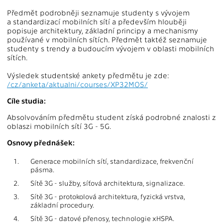
Předmět podrobněji seznamuje studenty s vývojem
a standardizací mobilních sítí a především hlouběji
popisuje architektury, základní principy a mechanismy
používané v mobilních sítích. Předmět taktéž seznamuje
studenty s trendy a budoucím vývojem v oblasti mobilních
sítích.
Výsledek studentské ankety předmětu je zde:
/cz/anketa/aktualni/courses/XP32MOS/
Cíle studia:
Absolvováním předmětu student získá podrobné znalosti z
oblaszi mobilních sítí 3G - 5G.
Osnovy přednášek:
1.
Generace mobilních sítí, standardizace, frekvenční
pásma.
2.
Sítě 3G - služby, síťová architektura, signalizace.
3.
Sítě 3G - protokolová architektura, fyzická vrstva,
základní procedury.
4.
Sítě 3G - datové přenosy, technologie xHSPA.