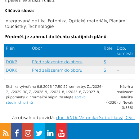
Klíčová slova:
Integrovaná optika, Fotonika, Optické materiály, Planární
součástky, Technologie
Předmět je zahrnut do těchto studijních plánů:
Plán
Obor
Role
Dop.
semestr
DOKP
Před zařazením do oboru
S
–
DOKK
Před zařazením do oboru
S
–
Stránka vytvořena 6.8.2026 17:50:22, semestry: Z,L/2026-
Návrh a
7, L/2029-30, Z,L/2028-9, L/2027-8, L/2025-6, Z/2027-8,
realizace:
připomínky k informační náplni zasílejte
správci
I. Halaška
studijních plánů
(K336), J. Novák
(K336)
Za obsah odpovídá:
doc. RNDr. Veronika Sobotíková, CSc.