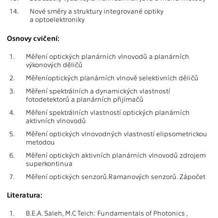
14.
Nové směry a struktury integrované optiky
a optoelektroniky
Osnovy cvičení:
1.
Měření optických planárních vlnovodů a planárních
výkonových děličů
2.
Měřeníoptických planárních vlnově selektivních děličů
3.
Měření spektrálních a dynamických vlastností
fotodetektorů a planárních přijímačů
4.
Měření spektrálních vlastností optických planárních
aktivních vlnovodů
5.
Měření optických vlnovodných vlastností elipsometrickou
metodou
6.
Měření optických aktivních planárních vlnovodů zdrojem
superkontinua
7.
Měření optických senzorů.Ramanových senzorů. Zápočet
Literatura:
1.
B.E.A. Saleh, M.C Teich: Fundamentals of Photonics ,