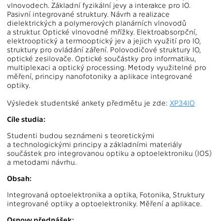
vlnovodech. Základní fyzikální jevy a interakce pro IO.
Pasivní integrované struktury. Návrh a realizace
dielektrických a polymerových planárních vlnovodů
a struktur. Optické vlnovodné mřížky. Elektroabsorpční,
elektrooptický a termooptický jev a jejich využití pro IO,
struktury pro ovládání záření. Polovodičové struktury IO,
optické zesilovače. Optické součástky pro informatiku,
multiplexaci a optický processing. Metody využitelné pro
měření, principy nanofotoniky a aplikace integrované
optiky.
Výsledek studentské ankety předmětu je zde:
XP34IO
Cíle studia:
Studenti budou seznámeni s teoretickými
a technologickými principy a základními materiály
součástek pro integrovanou optiku a optoelektroniku (IOS)
a metodami návrhu.
Obsah:
Integrovaná optoelektronika a optika, Fotonika, Struktury
integrované optiky a optoelektroniky. Měření a aplikace.
Osnovy přednášek: