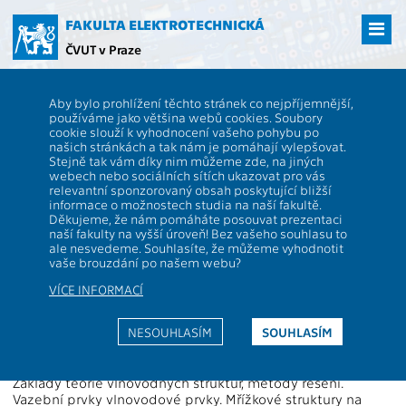
Přejít
na
FAKULTA ELEKTROTECHNICKÁ
hlavní
ČVUT v Praze
obsah
ČVUT
FEL
Studenti
Studijní plány a předměty
Popis předmětu -
Aby bylo prohlížení těchto stránek co nejpříjemnější,
XP34IO
používáme jako většina webů cookies. Soubory
cookie slouží k vyhodnocení vašeho pohybu po
XP34IO
Integrovaná optika
našich stránkách a tak nám je pomáhají vylepšovat.
Role:
Stejně tak vám díky nim můžeme zde, na jiných
S
Rozsah výuky:
2P+2C
webech nebo sociálních sítích ukazovat pro vás
Katedra:
13134
Jazyk výuky:
CS
relevantní sponzorovaný obsah poskytující bližší
informace o možnostech studia na naší fakultě.
Garanti:
Jeřábek V.
Zakončení:
ZK
Děkujeme, že nám pomáháte posouvat prezentaci
naší fakulty na vyšší úroveň! Bez vašeho souhlasu to
Přednášející:
Jeřábek V.
,
Prajzler V.
Kreditů:
4
ale nesvedeme. Souhlasíte, že můžeme vyhodnotit
Cvičící:
Jeřábek V.
,
Prajzler V.
Semestr:
Z
vaše brouzdání po našem webu?
VÍCE INFORMACÍ
Webová stránka:
https://moodle.fel.cvut.cz/course/view.php?id=3727
NESOUHLASÍM
SOUHLASÍM
Anotace:
Základy teorie vlnovodných struktur, metody řešení.
Vazební prvky vlnovodové prvky. Mřížkové struktury na