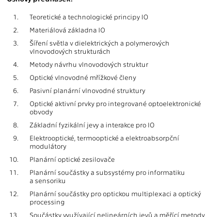
1.
Teoretické a technologické principy IO
2.
Materiálová základna IO
3.
Šíření světla v dielektrických a polymerových
vlnovodových strukturách
4.
Metody návrhu vlnovodových struktur
5.
Optické vlnovodné mřížkové členy
6.
Pasivní planární vlnovodné struktury
7.
Optické aktivní prvky pro integrované optoelektronické
obvody
8.
Základní fyzikální jevy a interakce pro IO
9.
Elektrooptické, termooptické a elektroabsorpční
modulátory
10.
Planární optické zesilovače
11.
Planární součástky a subsystémy pro informatiku
a sensoriku
12.
Planární součástky pro optickou multiplexaci a optický
processing
13.
Součástky využívající nelineárních jevů a měřící metody