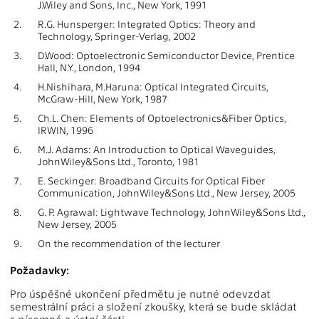
J.Wiley and Sons, Inc., New York, 1991
2.
R.G. Hunsperger: Integrated Optics: Theory and
Technology, Springer-Verlag, 2002
3.
D.Wood: Optoelectronic Semiconductor Device, Prentice
Hall, N.Y., London, 1994
4.
H.Nishihara, M.Haruna: Optical Integrated Circuits,
McGraw-Hill, New York, 1987
5.
Ch.L. Chen: Elements of Optoelectronics&Fiber Optics,
IRWIN, 1996
6.
M.J. Adams: An Introduction to Optical Waveguides,
JohnWiley&Sons Ltd., Toronto, 1981
7.
E. Seckinger: Broadband Circuits for Optical Fiber
Communication, JohnWiley&Sons Ltd., New Jersey, 2005
8.
G. P. Agrawal: Lightwave Technology, JohnWiley&Sons Ltd.,
New Jersey, 2005
9.
On the recommendation of the lecturer
Požadavky:
Pro úspěšné ukončení předmětu je nutné odevzdat
semestrální práci a složení zkoušky, která se bude skládat
s písemné a ústní části.