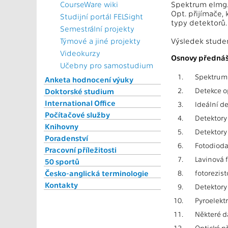
CourseWare wiki
Spektrum elmg. z
Opt. přijímače, 
Studijní portál FELSight
typy detektorů. 
Semestrální projekty
Týmové a jiné projekty
Výsledek stude
Videokurzy
Osnovy přednáš
Učebny pro samostudium
1.
Spektrum 
Anketa hodnocení výuky
2.
Detekce o
Doktorské studium
International Office
3.
Ideální de
Počítačové služby
4.
Detektory
Knihovny
5.
Detektory
Poradenství
6.
Fotodioda 
Pracovní příležitosti
7.
Lavinová f
50 sportů
Česko-anglická terminologie
8.
fotorezist
Kontakty
9.
Detektory
10.
Pyroelektr
11.
Některé d
12.
Optické př