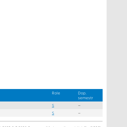
Role
Dop.
semestr
S
–
S
–