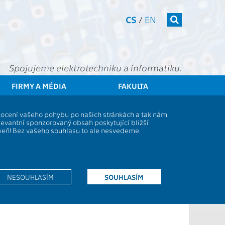
CS
/
EN
Spojujeme elektrotechniku a informatiku.
FIRMY A MÉDIA
FAKULTA
tudenti
Studijní plány a předměty
Popis předmětu - XP34ORD
dnocení vašeho pohybu po našich stránkách a tak nám
levantní sponzorovaný obsah poskytující bližší
oveň! Bez vašeho souhlasu to ale nesvedeme.
 výuky:
2P+2C
výuky:
CS
ení:
ZK
NESOUHLASÍM
SOUHLASÍM
ů:
4
tr:
L