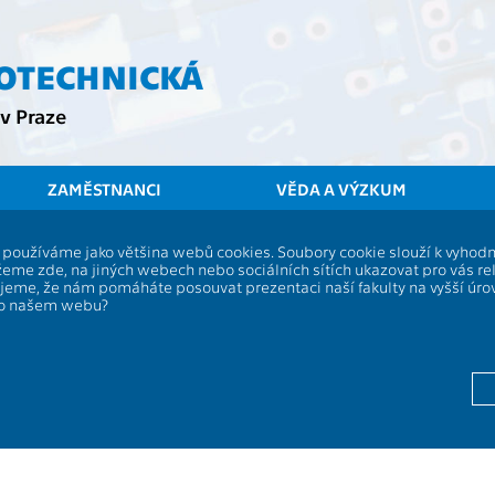
ROTECHNICKÁ
v Praze
ZAMĚSTNANCI
VĚDA A VÝZKUM
ČVUT
FEL
S
í, používáme jako většina webů cookies. Soubory cookie slouží k vyho
eme zde, na jiných webech nebo sociálních sítích ukazovat pro vás re
Detektory a detekce optického záření
ujeme, že nám pomáháte posouvat prezentaci naší fakulty na vyšší úr
po našem webu?
S
Rozsah
13134
Jazyk 
Jeřábek V.
,
Prajzler V.
Zakonč
Jeřábek V.
,
Prajzler V.
Kredit
Jeřábek V.
,
Prajzler V.
Semes