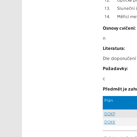
13.
Sluneční č
14.
Měřicí me
Osnovy cvičení:
n
Literatura:
Dle doporučení
Požadavky:
c
Předmět je zahr
Plán
DOKP
DOKK