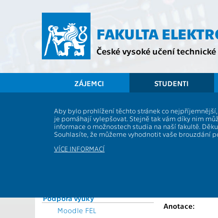
Přejít
na
hlavní
FAKULTA ELEKT
obsah
České vysoké učení technické 
ZÁJEMCI
STUDENTI
Souhrnné informace
Aby bylo prohlížení těchto stránek co nejpříjemnějš
je pomáhají vylepšovat. Stejně tak vám díky nim můž
Vyhlášky a předpisy
XP34ORD
informace o možnostech studia na naší fakultě. Děk
Formuláře
Souhlasíte, že můžeme vyhodnotit vaše brouzdání 
Role:
Rozvrhy
Katedra:
VÍCE INFORMACÍ
Časový plán ak. roku
Garanti:
Studijní plány a předměty
Přednášející:
Studijní programy
Studium a praxe v zahraničí
Cvičící:
Podpora výuky
Anotace:
Moodle FEL