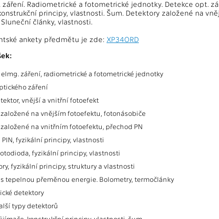
áření. Radiometrické a fotometrické jednotky. Detekce opt. zářen
konstrukční principy, vlastnosti. Šum. Detektory založené na vně
Sluneční články, vlastnosti.
ntské ankety předmětu je zde:
XP34ORD
ek:
elmg. záření, radiometrické a fotometrické jednotky
ptického záření
tektor, vnější a vnitřní fotoefekt
 založené na vnějším fotoefektu, fotonásobiče
 založené na vnitřním fotoefektu, přechod PN
PIN, fyzikální principy, vlastnosti
otodioda, fyzikální principy, vlastnosti
ory, fyzikální principy, struktury a vlastnosti
 s tepelnou přeměnou energie. Bolometry, termočlánky
ické detektory
alší typy detektorů
ijímače, konstrukční principy, vlastnosti, šum