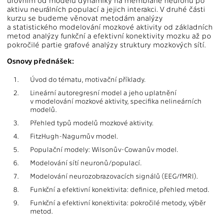
úrovním od modelů dynamiky na membráně neuronu po
aktivu neurálních populací a jejich interakci. V druhé části
kurzu se budeme věnovat metodám analýzy
a statistického modelování mozkové aktivity od základních
metod analýzy funkční a efektivní konektivity mozku až po
pokročilé partie grafové analýzy struktury mozkových sítí.
Osnovy přednášek:
1.
Úvod do tématu, motivační příklady.
2.
Lineární autoregresní model a jeho uplatnění
v modelování mozkové aktivity, specifika nelineárních
modelů.
3.
Přehled typů modelů mozkové aktivity.
4.
FitzHugh-Nagumův model.
5.
Populační modely: Wilsonův-Cowanův model.
6.
Modelování sítí neuronů/populací.
7.
Modelování neurozobrazovacích signálů (EEG/fMRI).
8.
Funkční a efektivní konektivita: definice, přehled metod.
9.
Funkční a efektivní konektivita: pokročilé metody, výběr
metod.