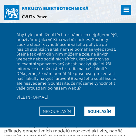
Přejít
na
FAKULTA ELEKTROTECHNICKÁ
hlavní
ČVUT v Praze
obsah
ČVUT
FEL
Studenti
Studijní plány a předměty
Popis předmětu -
Aby bylo prohlížení těchto stránek co nejpříjemnější,
BEAM31MOA
používáme jako většina webů cookies. Soubory
cookie slouží k vyhodnocení vašeho pohybu po
BEAM31MOA
Modeling and analysis of brain
našich stránkách a tak nám je pomáhají vylepšovat.
activity
Stejně tak vám díky nim můžeme zde, na jiných
webech nebo sociálních sítích ukazovat pro vás
Role:
PV
,
PS
Rozsah výuky:
2P+2C
relevantní sponzorovaný obsah poskytující bližší
Katedra:
13131
Jazyk výuky:
EN
informace o možnostech studia na naší fakultě.
Děkujeme, že nám pomáháte posouvat prezentaci
Garanti:
Hlinka J.
Zakončení:
Z,ZK
naší fakulty na vyšší úroveň! Bez vašeho souhlasu to
ale nesvedeme. Souhlasíte, že můžeme vyhodnotit
Přednášející:
Hlinka J.
Kreditů:
6
vaše brouzdání po našem webu?
Cvičící:
Hlinka J.
Semestr:
Z
VÍCE INFORMACÍ
Anotace:
NESOUHLASÍM
SOUHLASÍM
Tento předmět pokrývá základní metody modelování
a analýzy mozkové aktivity. Po zavedení/zopakování
základních pojmů dynamických systémů budou studovány
příklady generativních modelů mozkové aktivity, napříč