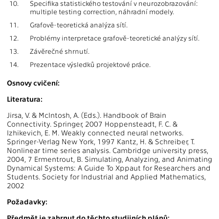
10.
Specifika statistického testování v neurozobrazování:
multiple testing correction, náhradní modely.
11.
Grafově-teoretická analýza sítí.
12.
Problémy interpretace grafově-teoretické analýzy sítí.
13.
Závěrečné shrnutí.
14.
Prezentace výsledků projektové práce.
Osnovy cvičení:
Literatura:
Jirsa, V. & McIntosh, A. (Eds.). Handbook of Brain
Connectivity. Springer, 2007 Hoppensteadt, F. C. &
Izhikevich, E. M. Weakly connected neural networks.
Springer-Verlag New York, 1997 Kantz, H. & Schreiber, T.
Nonlinear time series analysis. Cambridge university press,
2004, 7 Ermentrout, B. Simulating, Analyzing, and Animating
Dynamical Systems: A Guide To Xppaut for Researchers and
Students. Society for Industrial and Applied Mathematics,
2002
Požadavky:
Předmět je zahrnut do těchto studijních plánů: