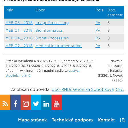
Plán
Obor
Role
Dop.
semestr
MEBIO3_2018
Image Processing
PV
3
MEBIO1_2018
Bioinformatics
PV
3
MEBIO4_2018
Signal Processing
PS
3
MEBIO2_2018
Medical Instrumentation
PV
3
Stránka vytvořena 6.8.2026 17:50:22, semestry: Z,L/2026-
Návrh a
7, L/2029-30, Z,L/2028-9, L/2027-8, L/2025-6, Z/2027-8,
realizace:
připomínky k informační náplni zasílejte
správci
I. Halaška
studijních plánů
(K336), J. Novák
(K336)
Za obsah odpovídá:
doc. RNDr. Veronika Sobotíková, CSc.
Mapa stránek
Technická podpora
Kontakt
[E]