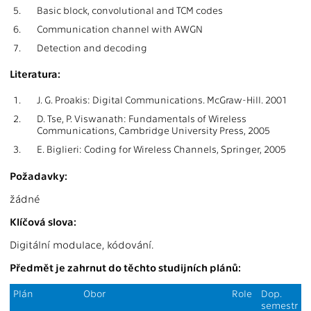
5.
Basic block, convolutional and TCM codes
6.
Communication channel with AWGN
7.
Detection and decoding
Literatura:
1.
J. G. Proakis: Digital Communications. McGraw-Hill. 2001
2.
D. Tse, P. Viswanath: Fundamentals of Wireless
Communications, Cambridge University Press, 2005
3.
E. Biglieri: Coding for Wireless Channels, Springer, 2005
Požadavky:
žádné
Klíčová slova:
Digitální modulace, kódování.
Předmět je zahrnut do těchto studijních plánů:
Plán
Obor
Role
Dop.
semestr