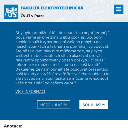
Přejít
na
FAKULTA ELEKTROTECHNICKÁ
hlavní
ČVUT v Praze
obsah
ČVUT
FEL
Studenti
Studijní plány a předměty
Popis předmětu -
Aby bylo prohlížení těchto stránek co nejpříjemnější,
BE2M37DKM
používáme jako většina webů cookies. Soubory
cookie slouží k vyhodnocení vašeho pohybu po
BE2M37DKM
Digital Communications
našich stránkách a tak nám je pomáhají vylepšovat.
Role:
Stejně tak vám díky nim můžeme zde, na jiných
P
,
PV
Rozsah
3P+1C
webech nebo sociálních sítích ukazovat pro vás
výuky:
relevantní sponzorovaný obsah poskytující bližší
Katedra:
13137
Jazyk
EN
informace o možnostech studia na naší fakultě.
výuky:
Děkujeme, že nám pomáháte posouvat prezentaci
naší fakulty na vyšší úroveň! Bez vašeho souhlasu to
Garanti:
Sýkora J.
Zakončení:
Z,ZK
ale nesvedeme. Souhlasíte, že můžeme vyhodnotit
vaše brouzdání po našem webu?
Přednášející:
Puričer P.
,
Sýkora J.
Kreditů:
6
Cvičící:
VÍCE INFORMACÍ
Hron P., Lukáč J.,
Puričer P.
,
Semestr:
Z
Sýkora J.
NESOUHLASÍM
SOUHLASÍM
Webová stránka:
https://moodle.fel.cvut.cz/courses/BE2M37DKM
Anotace: