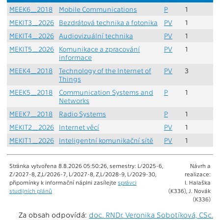
MEEK6_2018
Mobile Communications
P
1
MEKIT3_2026
Bezdrátová technika a fotonika
PV
1
MEKIT4_2026
Audiovizuální technika
PV
1
MEKIT5_2026
Komunikace a zpracování
PV
1
informace
MEEK4_2018
Technology of the Internet of
PV
3
Things
MEEK5_2018
Communication Systems and
P
1
Networks
MEEK7_2018
Radio Systems
P
1
MEKIT2_2026
Internet věcí
PV
1
MEKIT1_2026
Inteligentní komunikační sítě
PV
1
Stránka vytvořena 8.8.2026 05:50:26, semestry: L/2025-6,
Návrh a
Z/2027-8, Z,L/2026-7, L/2027-8, Z,L/2028-9, L/2029-30,
realizace:
připomínky k informační náplni zasílejte
správci
I. Halaška
studijních plánů
(K336), J. Novák
(K336)
Za obsah odpovídá:
doc. RNDr. Veronika Sobotíková, CSc.