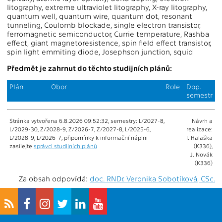
litography, extreme ultraviolet litography, X-ray litography,
quantum well, quantum wire, quantum dot, resonant
tunneling, Coulomb blockade, single electron transistor,
ferromagnetic semiconductor, Currie temperature, Rashba
effect, giant magnetoresistence, spin field effect transistor,
spin light emmiting diode, Josephson junction, squid
Předmět je zahrnut do těchto studijních plánů:
Plán
Obor
Role
Dop.
semestr
Stránka vytvořena 6.8.2026 09:52:32, semestry: L/2027-8,
Návrh a
L/2029-30, Z/2028-9, Z/2026-7, Z/2027-8, L/2025-6,
realizace:
L/2028-9, L/2026-7, připomínky k informační náplni
I. Halaška
zasílejte
správci studijních plánů
(K336),
J. Novák
(K336)
Za obsah odpovídá:
doc. RNDr. Veronika Sobotíková, CSc.