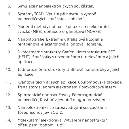
5.
Simulace nanoelektronických součástek.
6.
Systémy TCAD . Využití při návrhu a výrobě
polovodičových součástek a obvodů.
7.
Moderní metody epitaxe. Epitaxe z molekulárních
svazků (MBE), epitaxe z organokovů (MOVPE)
8.
Nanolitografie. Extrémní ultrafialová litografie,
rentgenová, eleketronová a iontová litografie.
9.
Dvorozměrné struktury. Grafén, Heterostrukturní FET
(HEMT). Součástky s rezonančním tunelováním a jejich
aplikace.
10.
Jednorozměrné struktury. Uhlíhové nanotrubky a jejich
aplikace.
11.
Kvantové tečky a jejich aplikace. Coulombovská blokáda.
Tranzistory s jedním elektronem. Polovodičové lasery.
12.
Spintronické nanosoučástky. Feromagnetické
polovodiče, Rashbův jev, obří magnetorezistence.
13.
Nanoelektronika se supravodivými součástkami,
Josephsonův jev, SQUID.
14.
Molekulární elektronika. Vytváření nanostruktur
přístupem "bottom - up".