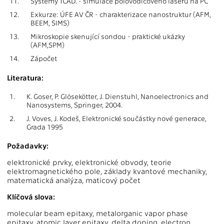
11.
Systémy TCAD. - simulace polovodičového laseru na PC
12.
Exkurze: ÚFE AV ČR - charakterizace nanostruktur (AFM,
BEEM, SIMS)
13.
Mikroskopie skenující sondou - praktické ukázky
(AFM,SPM)
14.
Zápočet
Literatura:
1.
K. Goser, P. Glösekötter, J. Dienstuhl, Nanoelectronics and
Nanosystems, Springer, 2004.
2.
J. Voves, J. Kodeš, Elektronické součástky nové generace,
Grada 1995
Požadavky:
elektronické prvky, elektronické obvody, teorie
elektromagnetického pole, základy kvantové mechaniky,
matematická analýza, maticový počet
Klíčová slova:
molecular beam epitaxy, metalorganic vapor phase
epitaxy, atomic layer epitaxy, delta doping, electron