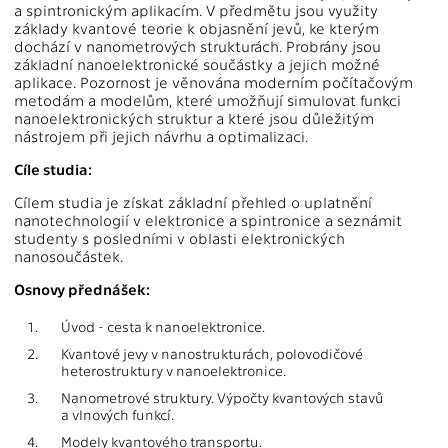
a spintronickým aplikacím. V předmětu jsou využity
základy kvantové teorie k objasnění jevů, ke kterým
dochází v nanometrových strukturách. Probrány jsou
základní nanoelektronické součástky a jejich možné
aplikace. Pozornost je věnována moderním počítačovým
metodám a modelům, které umožňují simulovat funkci
nanoelektronických struktur a které jsou důležitým
nástrojem při jejich návrhu a optimalizaci.
Cíle studia:
Cílem studia je získat základní přehled o uplatnění
nanotechnologií v elektronice a spintronice a seznámit
studenty s posledními v oblasti elektronických
nanosoučástek.
Osnovy přednášek:
1.
Úvod - cesta k nanoelektronice.
2.
Kvantové jevy v nanostrukturách, polovodičové
heterostruktury v nanoelektronice.
3.
Nanometrové struktury. Výpočty kvantových stavů
a vlnových funkcí.
4.
Modely kvantového transportu.