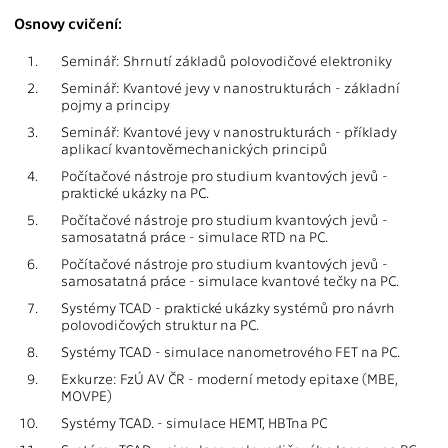
Osnovy cvičení:
1.
Seminář: Shrnutí základů polovodičové elektroniky
2.
Seminář: Kvantové jevy v nanostrukturách - základní
pojmy a principy
3.
Seminář: Kvantové jevy v nanostrukturách - příklady
aplikací kvantověmechanických principů
4.
Počítačové nástroje pro studium kvantových jevů -
praktické ukázky na PC.
5.
Počítačové nástroje pro studium kvantových jevů -
samosatatná práce - simulace RTD na PC.
6.
Počítačové nástroje pro studium kvantových jevů -
samosatatná práce - simulace kvantové tečky na PC.
7.
Systémy TCAD - praktické ukázky systémů pro návrh
polovodičových struktur na PC.
8.
Systémy TCAD - simulace nanometrového FET na PC.
9.
Exkurze: FzÚ AV ČR - moderní metody epitaxe (MBE,
MOVPE)
10.
Systémy TCAD. - simulace HEMT, HBTna PC