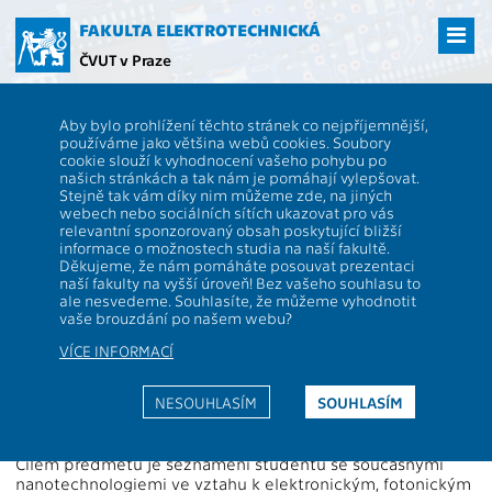
Přejít
na
FAKULTA ELEKTROTECHNICKÁ
hlavní
ČVUT v Praze
obsah
ČVUT
FEL
Studenti
Studijní plány a předměty
Popis předmětu -
Aby bylo prohlížení těchto stránek co nejpříjemnější,
B2M34NAN
používáme jako většina webů cookies. Soubory
cookie slouží k vyhodnocení vašeho pohybu po
B2M34NAN
Nanoelektronika a nanotechnologie
našich stránkách a tak nám je pomáhají vylepšovat.
Role:
Stejně tak vám díky nim můžeme zde, na jiných
Rozsah výuky:
2P+2C
webech nebo sociálních sítích ukazovat pro vás
Katedra:
13134
Jazyk výuky:
CS
relevantní sponzorovaný obsah poskytující bližší
informace o možnostech studia na naší fakultě.
Garanti:
Zakončení:
Z,ZK
Děkujeme, že nám pomáháte posouvat prezentaci
naší fakulty na vyšší úroveň! Bez vašeho souhlasu to
Přednášející:
Kreditů:
5
ale nesvedeme. Souhlasíte, že můžeme vyhodnotit
Cvičící:
Semestr:
L
vaše brouzdání po našem webu?
VÍCE INFORMACÍ
Webová stránka:
https://moodle.fel.cvut.cz/enrol/index.php?id=1995
NESOUHLASÍM
SOUHLASÍM
Anotace:
Cílem předmětu je seznámení studentů se současnými
nanotechnologiemi ve vztahu k elektronickým, fotonickým