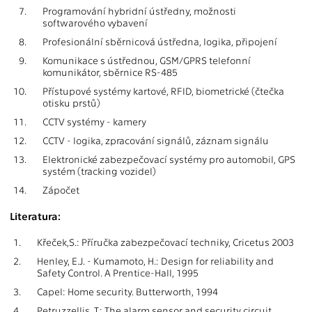
7.
Programování hybridní ústředny, možnosti
softwarového vybavení
8.
Profesionální sběrnicová ústředna, logika, připojení
9.
Komunikace s ústřednou, GSM/GPRS telefonní
komunikátor, sběrnice RS-485
10.
Přístupové systémy kartové, RFID, biometrické (čtečka
otisku prstů)
11.
CCTV systémy - kamery
12.
CCTV - logika, zpracování signálů, záznam signálu
13.
Elektronické zabezpečovací systémy pro automobil, GPS
systém (tracking vozidel)
14.
Zápočet
Literatura:
1.
Křeček,S.: Příručka zabezpečovací techniky, Cricetus 2003
2.
Henley, E.J. - Kumamoto, H.: Design for reliability and
Safety Control. A Prentice-Hall, 1995
3.
Capel: Home security. Butterworth, 1994
4.
Petruzzellis, T.: The alarm sensor and security circuit.