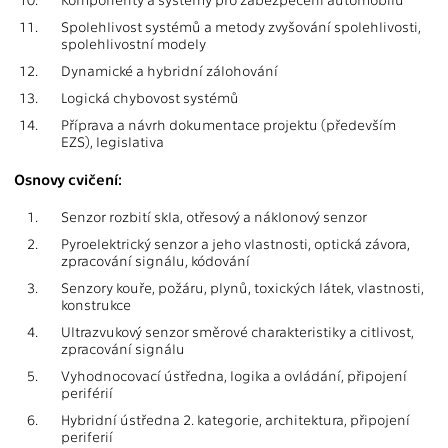
11.
Spolehlivost systémů a metody zvyšování spolehlivosti,
spolehlivostní modely
12.
Dynamické a hybridní zálohování
13.
Logická chybovost systémů
14.
Příprava a návrh dokumentace projektu (především
EZS), legislativa
Osnovy cvičení:
1.
Senzor rozbití skla, otřesový a náklonový senzor
2.
Pyroelektrický senzor a jeho vlastnosti, optická závora,
zpracování signálu, kódování
3.
Senzory kouře, požáru, plynů, toxických látek, vlastnosti,
konstrukce
4.
Ultrazvukový senzor směrové charakteristiky a citlivost,
zpracování signálu
5.
Vyhodnocovací ústředna, logika a ovládání, připojení
periférií
6.
Hybridní ústředna 2. kategorie, architektura, připojení
periferií