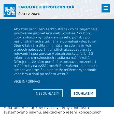
Přejít
na
FAKULTA ELEKTROTECHNICKÁ
hlavní
ČVUT v Praze
obsah
ČVUT
FEL
Studenti
Studijní plány a předměty
Popis předmětu -
Aby bylo prohlížení těchto stránek co nejpříjemnější,
B2M34EZS
používáme jako většina webů cookies. Soubory
cookie slouží k vyhodnocení vašeho pohybu po
B2M34EZS
Elektronické zabezpečovací systémy
našich stránkách a tak nám je pomáhají vylepšovat.
Role:
Stejně tak vám díky nim můžeme zde, na jiných
Rozsah výuky:
2P+2C
webech nebo sociálních sítích ukazovat pro vás
Katedra:
13134
Jazyk výuky:
CS
relevantní sponzorovaný obsah poskytující bližší
informace o možnostech studia na naší fakultě.
Garanti:
Zakončení:
Z,ZK
Děkujeme, že nám pomáháte posouvat prezentaci
naší fakulty na vyšší úroveň! Bez vašeho souhlasu to
Přednášející:
Kreditů:
5
ale nesvedeme. Souhlasíte, že můžeme vyhodnotit
Cvičící:
Semestr:
Z
vaše brouzdání po našem webu?
VÍCE INFORMACÍ
Webová stránka:
https://moodle.fel.cvut.cz/course/view.php?id=2397
NESOUHLASÍM
SOUHLASÍM
Anotace:
Elektronické zabezpečovací systémy z hlediska
systémového návrhu, elektrického řešení, koncepčních