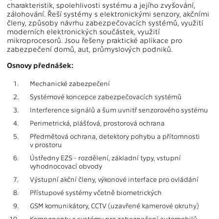
charakteristik, spolehlivosti systému a jejího zvyšování,
zálohování. Řeší systémy s elektronickými senzory, akčními
členy, způsoby návrhu zabezpečovacích systémů, využití
moderních elektronických součástek, využití
mikroprocesorů. Jsou řešeny praktické aplikace pro
zabezpečení domů, aut, průmyslových podniků.
Osnovy přednášek:
1.
Mechanické zabezpečení
2.
Systémové koncepce zabezpečovacích systémů
3.
Interference signálů a šum uvnitř senzorového systému
4.
Perimetrická, plášťová, prostorová ochrana
5.
Předmětová ochrana, detektory pohybu a přítomnosti
v prostoru
6.
Ústředny EZS - rozdělení, základní typy, vstupní
vyhodnocovací obvody
7.
Výstupní akční členy, výkonové interface pro ovládání
8.
Přístupové systémy včetně biometrických
9.
GSM komunikátory, CCTV (uzavřené kamerové okruhy)
10.
Komponenty a systémy pro zabezpečení automobilů