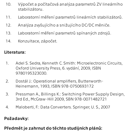
10.
Výpočet a počítačová analýza parametrů ZV lineárního
stabilizátoru.
11.
Laboratorní měření parametrů lineárních stabilizátorů.
12.
Analýza zvyšujícího a snižujícího DC/DC měniče.
13.
Laboratorní měření parametrů spínaných zdrojů.
14.
Konzultace, zápočet.
Literatura:
1.
Adel S. Sedra, Kenneth C. Smith: Microelectronic Circuits,
Oxford University Press, 6. vydání, 2009, ISBN
9780195323030.
2.
Dostál J.: Operational amplifiers, Butterworth-
Heinemann, 1993, ISBN 978-0750693172
3.
Pressman A., Billings K.: Switching Power Supply Design,
3rd Ed., McGraw-Hill 2009, SBN 978-0071482721
4.
Maloberti, F.: Data Converters. Springer, U. S., 2007
Požadavky:
Předmět je zahrnut do těchto studijních plánů: