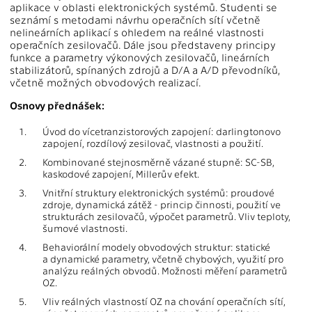
aplikace v oblasti elektronických systémů. Studenti se
seznámí s metodami návrhu operačních sítí včetně
nelineárních aplikací s ohledem na reálné vlastnosti
operačních zesilovačů. Dále jsou představeny principy
funkce a parametry výkonových zesilovačů, lineárních
stabilizátorů, spínaných zdrojů a D/A a A/D převodníků,
včetně možných obvodových realizací.
Osnovy přednášek:
1.
Úvod do vícetranzistorových zapojení: darlingtonovo
zapojení, rozdílový zesilovač, vlastnosti a použití.
2.
Kombinované stejnosměrně vázané stupně: SC-SB,
kaskodové zapojení, Millerův efekt.
3.
Vnitřní struktury elektronických systémů: proudové
zdroje, dynamická zátěž - princip činnosti, použití ve
strukturách zesilovačů, výpočet parametrů. Vliv teploty,
šumové vlastnosti.
4.
Behaviorální modely obvodových struktur: statické
a dynamické parametry, včetně chybových, využití pro
analýzu reálných obvodů. Možnosti měření parametrů
OZ.
5.
Vliv reálných vlastností OZ na chování operačních sítí,