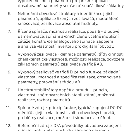
výpočet mezních parametrů pro přesné aplikace,
dosahované parametry současné součástkové základny.
6.
Nelineární obvodové struktury a identifikace jejich
parametrů, aplikace řízených zesilovačů, modulátorů,
směšovačů, zesilovače absolutní hodnoty.
7.
Řízené spínače: možnosti realizace, použití - diodové
usměrňovače, spínání akčních členů včetně indukční
zátěže, konstrukce analogového spínače, zapojení
a analýza vlastností invertoru pro digitální obvody.
8.
Výkonové zesilovače - definice parametrů, třídy činnosti,
charakteristické vlastnosti, možnosti realizace, odvození
základních parametrů zesilovače ve třídě AB.
9.
Výkonový zesilovač ve třídě D, princip funkce, základní
vlastnosti, možnosti a specifika realizace, dosahované
parametry, porovnání s třídou AB.
10.
Lineární stabilizátory napětí a proudu - princip,
vlastnosti zpětnovazebních stabilizátorů, možnosti
realizace, rozbor parametrů.
11.
Spínané zdroje: princip funkce, typická zapojení DC-DC
měničů a jejich vlastnosti, volba obvodových prvků,
problémy realizace, možnosti simulace a měření.
12.
Referenční zdroje, D/A převodníky, obvodová zapojení,
princip funkce, vlastnosti, dosahované parametry.