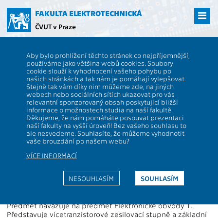
Přejít
na
FAKULTA ELEKTROTECHNICKÁ
hlavní
ČVUT v Praze
obsah
ČVUT
FEL
Studenti
Studijní plány a předměty
Popis předmětu -
Aby bylo prohlížení těchto stránek co nejpříjemnější,
B2B31EO2
používáme jako většina webů cookies. Soubory
cookie slouží k vyhodnocení vašeho pohybu po
B2B31EO2
Elektronické obvody 2
našich stránkách a tak nám je pomáhají vylepšovat.
Role:
Stejně tak vám díky nim můžeme zde, na jiných
PV
,
P
Rozsah výuky:
2P+2L
webech nebo sociálních sítích ukazovat pro vás
Katedra:
13131
Jazyk výuky:
CS
relevantní sponzorovaný obsah poskytující bližší
informace o možnostech studia na naší fakultě.
Garanti:
Hospodka J.
Zakončení:
Z,ZK
Děkujeme, že nám pomáháte posouvat prezentaci
naší fakulty na vyšší úroveň! Bez vašeho souhlasu to
Přednášející:
Hospodka J.
Kreditů:
4
ale nesvedeme. Souhlasíte, že můžeme vyhodnotit
Cvičící:
Hospodka J.
Semestr:
Z
vaše brouzdání po našem webu?
VÍCE INFORMACÍ
Webová stránka:
https://moodle.fel.cvut.cz/courses/B2B31EO2
NESOUHLASÍM
SOUHLASÍM
Anotace:
Předmět navazuje na předmět Elektronické obvody 1.
Představuje vícetranzistorové zesilovací stupně a základní