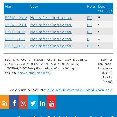
Plán
Obor
Role
Dop.
semestr
BPBIO_2018
Před zařazením do oboru
PV
5
BPBIO_2026
Před zařazením do oboru
PV
5
BPEK_2026
Před zařazením do oboru
PV
5
BPEK_2016
Před zařazením do oboru
P
4
BPEK_2018
Před zařazením do oboru
PV
5
Stránka vytvořena 7.8.2026 17:50:31, semestry: L/2028-9,
Návrh a
Z/2026-7, L/2027-8, L/2029-30, Z/2027-8, L/2026-7,
realizace:
L/2025-6, Z/2028-9, připomínky k informační náplni
I. Halaška
zasílejte
správci studijních plánů
(K336),
J. Novák
(K336)
Za obsah odpovídá:
doc. RNDr. Veronika Sobotíková, CSc.