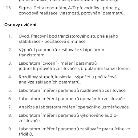
13.
Sigma-Delta modulátor, A/D převodníky - principy,
obvodová realizace, vlastnosti, porovnání parametrů.
Osnovy cvičení:
1.
Úvod. Pracovní bod tranzistorového stupně a jeho
stabilizace - počítačová simulace.
2.
Výpočet parametrů zesilovače s bipolárním
tranzistorem.
3.
Laboratorní cvičení - měření parametrů
jednostupňového zesilovače s bipolárním tranzistorem.
4.
Rozdílový stupeň, kaskoda - výpočet a počítačová
analýza základních parametrů.
5.
Laboratorní měření parametrů rozdílového zesilovače.
6.
Laboratorní měření parametrů operačního zesilovače.
7.
Analýza a laboratorní měření operačního usměrňovače.
8.
Laboratorní měření parametrů výkonového audio-
zesilovače.
9.
Laboratorní měření parametrů zesilovače pracujícího ve
třídě D.