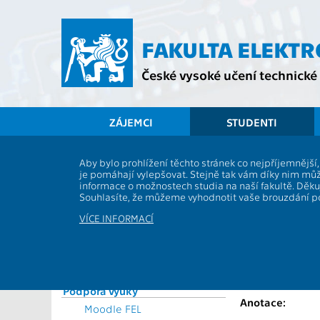
Přejít
na
hlavní
FAKULTA ELEKT
obsah
České vysoké učení technické 
ZÁJEMCI
STUDENTI
Souhrnné informace
Aby bylo prohlížení těchto stránek co nejpříjemnějš
je pomáhají vylepšovat. Stejně tak vám díky nim můž
Vyhlášky a předpisy
AD0B34BAP
informace o možnostech studia na naší fakultě. Děk
Formuláře
Souhlasíte, že můžeme vyhodnotit vaše brouzdání 
Role:
Rozvrhy
Katedra:
VÍCE INFORMACÍ
Časový plán ak. roku
Garanti:
Studijní plány a předměty
Přednášející:
Studijní programy
Studium a praxe v zahraničí
Cvičící:
Podpora výuky
Anotace:
Moodle FEL