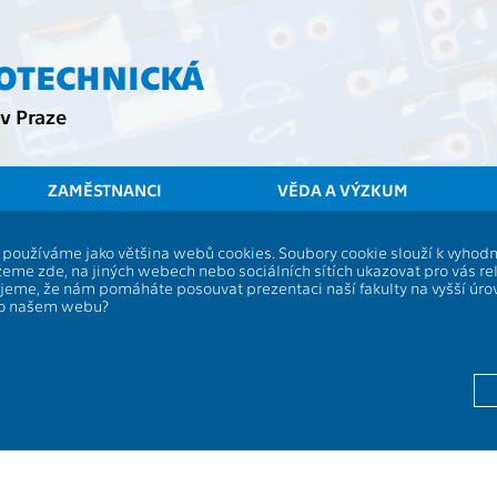
ROTECHNICKÁ
v Praze
ZAMĚSTNANCI
VĚDA A VÝZKUM
ČVUT
FEL
Stu
í, používáme jako většina webů cookies. Soubory cookie slouží k vyho
eme zde, na jiných webech nebo sociálních sítích ukazovat pro vás re
Bakalářská práce
ujeme, že nám pomáháte posouvat prezentaci naší fakulty na vyšší úr
po našem webu?
Rozsah výuky:
13134
Jazyk výuky:
Zakončení:
Kreditů:
Semestr: