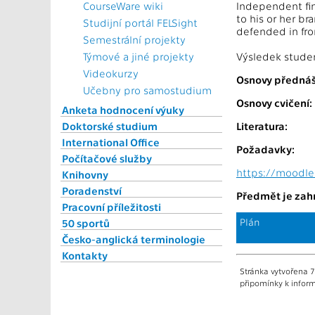
CourseWare wiki
Independent fin
to his or her b
Studijní portál FELSight
defended in fro
Semestrální projekty
Týmové a jiné projekty
Výsledek stude
Videokurzy
Osnovy přednáš
Učebny pro samostudium
Osnovy cvičení:
Anketa hodnocení výuky
Doktorské studium
Literatura:
International Office
Požadavky:
Počítačové služby
https://moodle
Knihovny
Poradenství
Předmět je zahr
Pracovní příležitosti
Plán
50 sportů
Česko-anglická terminologie
Kontakty
Stránka vytvořena 7
připomínky k inform