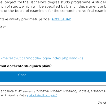
al project for the Bachelor's degree study programme. A student
ranch of study, which will be specified by branch department or 
nt of the board of examiners for the comprehensive final exami
ntské ankety předmětu je zde:
AD0B34BAP
ek:
.kme.fel.cvut.cz/moodle/login/index.php?lang=cs
nut do těchto studijních plánů:
Obor
.8.2026 09:51:47, semestry: Z/2027-8, L/2026-7, L/2029-30, L/2028-9, Z/2026-7, L
ační náplni zasílejte
správci studijních plánů
Za o