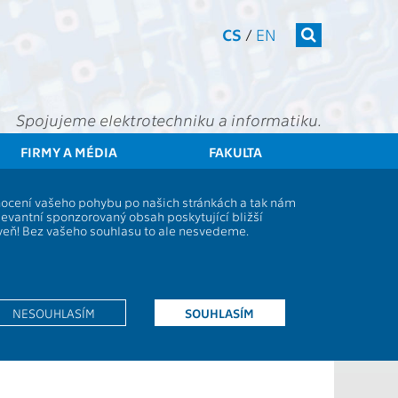
CS
/
EN
Spojujeme elektrotechniku a informatiku.
FIRMY A MÉDIA
FAKULTA
denti
Studijní plány a předměty
Popis předmětu - AD0B34BAP
dnocení vašeho pohybu po našich stránkách a tak nám
levantní sponzorovaný obsah poskytující bližší
oveň! Bez vašeho souhlasu to ale nesvedeme.
28KC
Z
NESOUHLASÍM
SOUHLASÍM
20
L