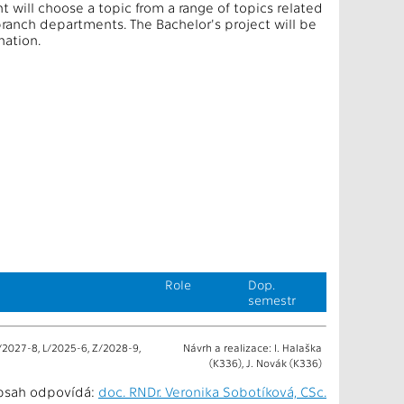
 will choose a topic from a range of topics related
branch departments. The Bachelor's project will be
nation.
Role
Dop.
semestr
/2027-8, L/2025-6, Z/2028-9,
Návrh a realizace: I. Halaška
(K336), J. Novák (K336)
bsah odpovídá:
doc. RNDr. Veronika Sobotíková, CSc.