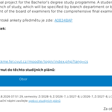
al project for the Bachelor's degree study programme. A student
ranch of study, which will be specified by branch department or 
nt of the board of examiners for the comprehensive final exami
ntské ankety předmětu je zde:
A0B34BAP
ek:
.kme.fel.cvut.cz/moodle/login/index.php?lang=cs
nut do těchto studijních plánů:
Obor
.8.2026 07:51:29, semestry: Z/2028-9, Z/2026-7, L/2027-8, L/2026-7, Z/2027-8, L/
ační náplni zasílejte
správci studijních plánů
Za o