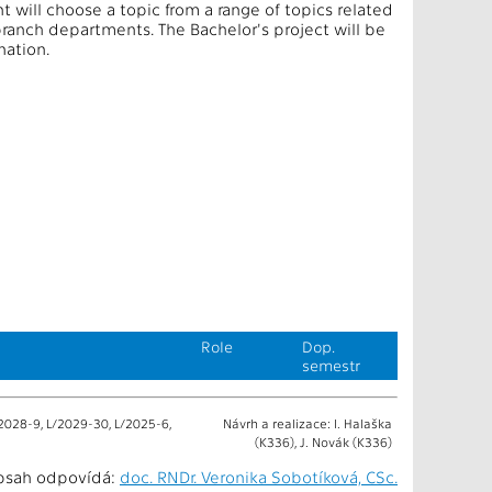
 will choose a topic from a range of topics related
branch departments. The Bachelor's project will be
nation.
Role
Dop.
semestr
2028-9, L/2029-30, L/2025-6,
Návrh a realizace: I. Halaška
(K336), J. Novák (K336)
bsah odpovídá:
doc. RNDr. Veronika Sobotíková, CSc.