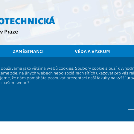
ROTECHNICKÁ
v Praze
ZAMĚSTNANCI
VĚDA A VÝZKUM
ČVUT
FEL
St
í, používáme jako většina webů cookies. Soubory cookie slouží k vyho
eme zde, na jiných webech nebo sociálních sítích ukazovat pro vás re
Bakalářská práce
ujeme, že nám pomáháte posouvat prezentaci naší fakulty na vyšší úr
po našem webu?
Rozsah výuky:
13134
Jazyk výuky:
Zakončení:
Kreditů:
Semestr: