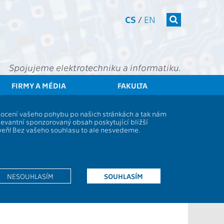
CS
/
EN
Spojujeme elektrotechniku a informatiku.
FIRMY A MÉDIA
FAKULTA
udenti
Studijní plány a předměty
Popis předmětu - A0B34BAP
dnocení vašeho pohybu po našich stránkách a tak nám
levantní sponzorovaný obsah poskytující bližší
oveň! Bez vašeho souhlasu to ale nesvedeme.
28L
Z
NESOUHLASÍM
SOUHLASÍM
20
L