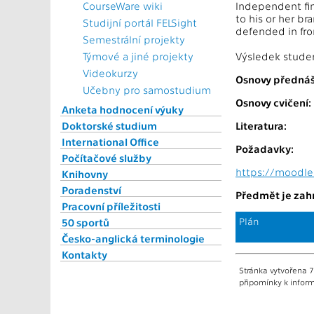
CourseWare wiki
Independent fin
to his or her b
Studijní portál FELSight
defended in fro
Semestrální projekty
Týmové a jiné projekty
Výsledek stude
Videokurzy
Osnovy přednáš
Učebny pro samostudium
Osnovy cvičení:
Anketa hodnocení výuky
Doktorské studium
Literatura:
International Office
Požadavky:
Počítačové služby
https://moodle
Knihovny
Poradenství
Předmět je zahr
Pracovní příležitosti
Plán
50 sportů
Česko-anglická terminologie
Kontakty
Stránka vytvořena 7
připomínky k inform