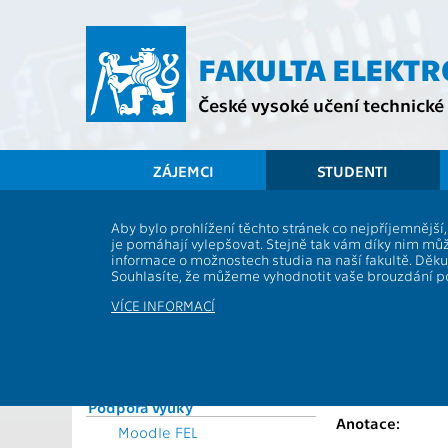
Přejít
na
hlavní
FAKULTA ELEKT
obsah
České vysoké učení technické 
ZÁJEMCI
STUDENTI
Souhrnné informace
Aby bylo prohlížení těchto stránek co nejpříjemnějš
je pomáhají vylepšovat. Stejně tak vám díky nim můž
Vyhlášky a předpisy
A0B34BAP
informace o možnostech studia na naší fakultě. Děk
Formuláře
Souhlasíte, že můžeme vyhodnotit vaše brouzdání 
Role:
Rozvrhy
Katedra:
VÍCE INFORMACÍ
Časový plán ak. roku
Garanti:
Studijní plány a předměty
Přednášející:
Studijní programy
Studium a praxe v zahraničí
Cvičící:
Podpora výuky
Anotace:
Moodle FEL