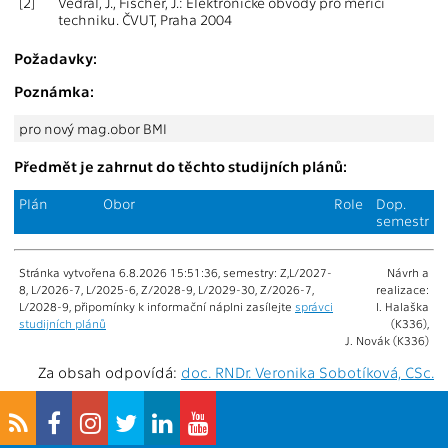
[2]
Vedral, J., Fischer, J.: Elektronické obvody pro měřicí
techniku. ČVUT, Praha 2004
Požadavky:
Poznámka:
pro nový mag.obor BMI
Předmět je zahrnut do těchto studijních plánů:
Plán
Obor
Role
Dop.
semestr
Stránka vytvořena 6.8.2026 15:51:36, semestry: Z,L/2027-
Návrh a
8, L/2026-7, L/2025-6, Z/2028-9, L/2029-30, Z/2026-7,
realizace:
L/2028-9, připomínky k informační náplni zasílejte
správci
I. Halaška
studijních plánů
(K336),
J. Novák (K336)
Za obsah odpovídá:
doc. RNDr. Veronika Sobotíková, CSc.