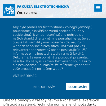
Přejít
na
FAKULTA ELEKTROTECHNICKÁ
hlavní
ČVUT v Praze
obsah
ČVUT
FEL
Studenti
Studijní plány a předměty
Popis předmětu -
Aby bylo prohlížení těchto stránek co nejpříjemnější,
A6M38KLS
používáme jako většina webů cookies. Soubory
cookie slouží k vyhodnocení vašeho pohybu po
A6M38KLS
Konstrukce lékařských systémů
našich stránkách a tak nám je pomáhají vylepšovat.
Role:
Stejně tak vám díky nim můžeme zde, na jiných
Rozsah výuky:
2P+2L
webech nebo sociálních sítích ukazovat pro vás
Katedra:
13138
Jazyk výuky:
CS
relevantní sponzorovaný obsah poskytující bližší
informace o možnostech studia na naší fakultě.
Garanti:
Holub J.
Zakončení:
Z,ZK
Děkujeme, že nám pomáháte posouvat prezentaci
naší fakulty na vyšší úroveň! Bez vašeho souhlasu to
Přednášející:
Holub J.
Kreditů:
5
ale nesvedeme. Souhlasíte, že můžeme vyhodnotit
Cvičící:
Holub J.
Semestr:
Z
vaše brouzdání po našem webu?
VÍCE INFORMACÍ
Webová stránka:
https://moodle.fel.cvut.cz/courses/A6M38KLS
NESOUHLASÍM
SOUHLASÍM
Anotace:
Obecné principy a zásady návrhu a konstrukce lékařských
přístrojů a systémů. Technické normy a jejich požadavky