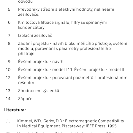
obvodů
5.
Převodníky střední a efektivní hodnoty, nelineární
zesilovače.
6.
Kmitočtová filtrace signálu, filtry se spínanými
kondenzátory
7.
Izolační zesilovač
8.
Zadání projektu - návrh bloku měřicího přístroje, ověření
modelu, porovnání s parametry profesionálního
přístroje
9.
Řešení projektu - návrh
10.
Řešení projektu - model I 11. Řešení projektu - model II
12.
Řešení projektu - porovnání parametrů s profesionálním
řešením
13.
Zhodnocení výsledků
14.
Zápočet
Literatura:
[1]
Kimmel, W.D., Gerke, D.D.: Electromagnetic Compatibility
in Medical Equipment. Piscataway: IEEE Press. 1995