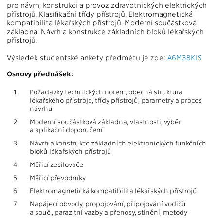
pro návrh, konstrukci a provoz zdravotnických elektrických
přístrojů. Klasifikační třídy přístrojů. Elektromagnetická
kompatibilita lékařských přístrojů. Moderní součástková
základna. Návrh a konstrukce základních bloků lékařských
přístrojů.
Výsledek studentské ankety předmětu je zde:
A6M38KLS
Osnovy přednášek:
1.
Požadavky technických norem, obecná struktura
lékařského přístroje, třídy přístrojů, parametry a proces
návrhu
2.
Moderní součástková základna, vlastnosti, výběr
a aplikační doporučení
3.
Návrh a konstrukce základních elektronických funkčních
bloků lékařských přístrojů
4.
Měřicí zesilovače
5.
Měřicí převodníky
6.
Elektromagnetická kompatibilita lékařských přístrojů
7.
Napájecí obvody, propojování, připojování vodičů
a souč., parazitní vazby a přenosy, stínění, metody