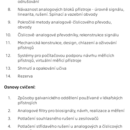
odrušování
8.
Návaznost analogových bloků přístroje - úrovně signálu,
linearita, rušení. Spínací a vazební obvody
9.
Pokročilé metody analogově-číslicového převodu,
obvody
10.
Číslicově-analogové převodníky, rekonstrukce signálu
11.
Mechanická konstrukce, design, chlazení a oživování
přístrojů
12.
Systémy pro počítačovou podporu návrhu měřicích
přístrojů, virtuální měřicí přístroje
13.
Shrnutí a opakování učiva
14.
Rezerva
Osnovy cvičení:
1.
Způsoby galvanického oddělení používané v lékařských
přístrojích
2.
Analogové filtry pro biosignály, návrh, realizace a měření
3.
Potlačení souhlasného rušení u zesilovačů
4.
Potlačení střídavého rušení u analogových a číslicových