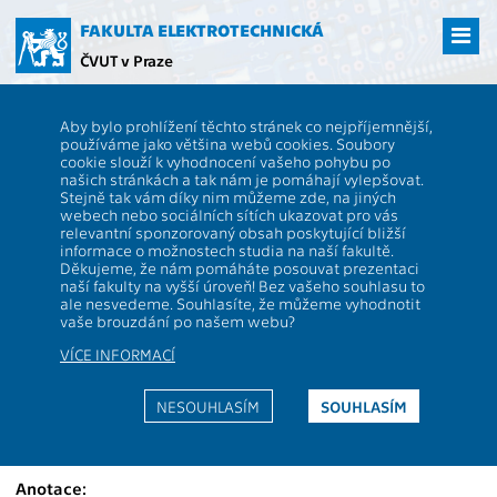
Přejít
na
FAKULTA ELEKTROTECHNICKÁ
hlavní
ČVUT v Praze
obsah
ČVUT
FEL
Studenti
Studijní plány a předměty
Popis předmětu -
Aby bylo prohlížení těchto stránek co nejpříjemnější,
A4M33SEP
používáme jako většina webů cookies. Soubory
cookie slouží k vyhodnocení vašeho pohybu po
A4M33SEP
Softwarové inženýrství pro praxi
našich stránkách a tak nám je pomáhají vylepšovat.
Role:
Stejně tak vám díky nim můžeme zde, na jiných
Rozsah
2P+2C
webech nebo sociálních sítích ukazovat pro vás
výuky:
relevantní sponzorovaný obsah poskytující bližší
Katedra:
13136
Jazyk
CS
informace o možnostech studia na naší fakultě.
výuky:
Děkujeme, že nám pomáháte posouvat prezentaci
naší fakulty na vyšší úroveň! Bez vašeho souhlasu to
Garanti:
Zoubek B.
Zakončení:
Z,ZK
ale nesvedeme. Souhlasíte, že můžeme vyhodnotit
vaše brouzdání po našem webu?
Přednášející:
Hlavatý M.
, Klimeš J.,
Kreditů:
6
Passler D.
,
Zoubek B.
VÍCE INFORMACÍ
Cvičící:
Osob je mnoho
Semestr:
Z
NESOUHLASÍM
SOUHLASÍM
Webová stránka:
https://moodle.fel.cvut.cz/courses/A4M33SEP
Anotace: