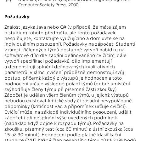
Computer Society Press, 2000.
Požadavky:
Znalost jazyka Java nebo C# (v případě, že máte zájem
o studium tohoto předmětu, ale tento požadavek
nesplňujete, kontaktujte vyučujícího a domluvte se na
individuálním posouzení). Požadavky na zápočet: Studenti
v rámci tříčlenných týmů postupně vytvoří nabídku na
softwarové dílo dle zadání definovaného cvičícím, dále
vytvoří specifikaci požadavků, dílo implementují
a demonstrují splnění definovaných kvalitativních
parametrů. V rámci cvičení průběžně demonstrují svůj
postup, přičemž každý z výstupů je hodnocen a toto
hodnocení určuje výsledné pořadí týmů (dobré umístění
zvýhodňuje členy týmu při písemné části zkoušky).
Zápočet je udělen všem členům týmů, u jejichž výstupů
nebudou existovat kritické vady či zásadní nevypořádané
připomínky (kritičnost vad a připomínek určuje cvičící).
Cvičící může, na základě individuálního posouzení, udělit
zápočet i při nesplnění výše uvedených podmínek
(například když dojde k rozpadu týmu). Požadavky na
zkoušku: písemný test (cca 60 minut) a ústní zkouška (cca
15 až 30 minut). Hodnoceni podle platné klasifikační
stupnice ČVUT. Každý člen nejlepšího týmu získá 21% bodů