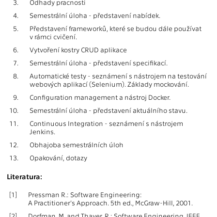
3.
Odhady pracnosti
4.
Semestrální úloha - představení nabídek.
5.
Představení frameworků, které se budou dále používat
v rámci cvičení.
6.
Vytvoření kostry CRUD aplikace
7.
Semestrální úloha - představení specifikací.
8.
Automatické testy - seznámení s nástrojem na testování
webových aplikací (Selenium). Základy mockování.
9.
Configuration management a nástroj Docker.
10.
Semestrální úloha - představení aktuálního stavu.
11.
Continuous Integration - seznámení s nástrojem
Jenkins.
12.
Obhajoba semestrálních úloh
13.
Opakování, dotazy
Literatura:
[1]
Pressman R.: Software Engineering:
A Practitioner's Approach. 5th ed., McGraw-Hill, 2001.
[2]
Dorfman, M. and Thayer, R.: Software Engineering. IEEE