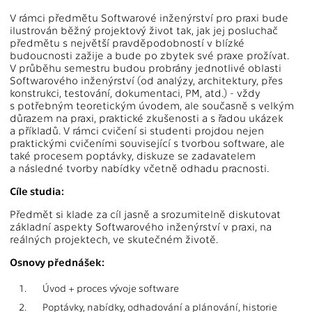
V rámci předmětu Softwarové inženýrství pro praxi bude
ilustrován běžný projektový život tak, jak jej posluchač
předmětu s největší pravděpodobností v blízké
budoucnosti zažije a bude po zbytek své praxe prožívat.
V průběhu semestru budou probrány jednotlivé oblasti
Softwarového inženýrství (od analýzy, architektury, přes
konstrukci, testování, dokumentaci, PM, atd.) - vždy
s potřebným teoretickým úvodem, ale současně s velkým
důrazem na praxi, praktické zkušenosti a s řadou ukázek
a příkladů. V rámci cvičení si studenti projdou nejen
praktickými cvičeními související s tvorbou software, ale
také procesem poptávky, diskuze se zadavatelem
a následné tvorby nabídky včetně odhadu pracnosti.
Cíle studia:
Předmět si klade za cíl jasně a srozumitelně diskutovat
základní aspekty Softwarového inženýrství v praxi, na
reálných projektech, ve skutečném životě.
Osnovy přednášek:
1.
Úvod + proces vývoje software
2.
Poptávky, nabídky, odhadování a plánování, historie