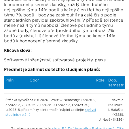
k hodnocení písemné zkoušky, každý člen druhého
nejlepšího týmu 14% bodů a každý člen třetího nejlepšího
týmu 7% bodů - body se zaokrouhlí na celé číslo podle
standardních pravidel zaokrouhlování. V případě existence
méně než 4 týmů neobdrží členové posledního týmu
žádné body, členové předposledního týmu obdrží 7%
bodů a (existují-li) členové třetího týmu od konce 14%
bodů k hodnocení písemné zkoušky.
Klíčová slova:
Softwarové inženýrství, softwarové projekty, praxe.
Předmět je zahrnut do těchto studijních plánů:
Plán
Obor
Role
Dop.
semestr
Stránka vytvořena 8.8.2026 12:49:57, semestry: Z/2028-9,
Návrh a
Z/2027-8, Z,L/2026-7, L/2028-9, L/2027-8, L/2029-30,
realizace:
L/2025-6, připomínky k informační náplni zasílejte
správci
I. Halaška
studijních plánů
(K336),
J. Novák (K336)
Za obsah odpovídá:
doc. RNDr. Veronika Sobotíková, CSc.