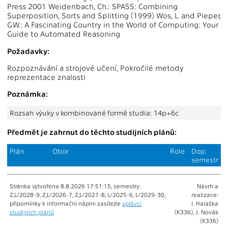
Press 2001 Weidenbach, Ch.: SPASS: Combining
Superposition, Sorts and Splitting (1999) Wos, L. and Pieper,
G.W.: A Fascinating Country in the World of Computing: Your
Guide to Automated Reasoning
Požadavky:
Rozpoznávání a strojové učení, Pokročilé metody
reprezentace znalosti
Poznámka:
Rozsah výuky v kombinované formě studia: 14p+6c
Předmět je zahrnut do těchto studijních plánů:
Plán
Obor
Role
Dop.
semestr
Stránka vytvořena 8.8.2026 17:51:15, semestry:
Návrh a
Z,L/2028-9, Z,L/2026-7, Z,L/2027-8, L/2025-6, L/2029-30,
realizace:
připomínky k informační náplni zasílejte
správci
I. Halaška
studijních plánů
(K336), J. Novák
(K336)