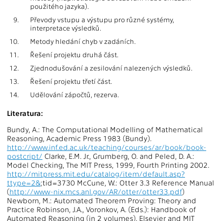
použitého jazyka).
9.
Převody vstupu a výstupu pro různé systémy,
interpretace výsledků.
10.
Metody hledání chyb v zadáních.
11.
Řešení projektu druhá část.
12.
Zjednodušování a zesilování nalezených výsledků.
13.
Řešení projektu třetí část.
14.
Udělování zápočtů, rezerva.
Literatura:
Bundy, A.: The Computational Modelling of Mathematical
Reasoning, Academic Press 1983 (Bundy).
http://www.inf.ed.ac.uk/teaching/courses/ar/book/book-
postcript/
Clarke, E.M. Jr., Grumberg, O. and Peled, D. A.:
Model Checking, The MIT Press, 1999, Fourth Printing 2002.
http://mitpress.mit.edu/catalog/item/default.asp?
ttype=2&
;tid=3730 McCune, W.: Otter 3.3 Reference Manual
(
http://www-nix.mcs.anl.gov/AR/otter/otter33.pdf
)
Newborn, M.: Automated Theorem Proving: Theory and
Practice Robinson, J.A., Voronkov, A. (Eds.): Handbook of
Automated Reasoning (in 2 volumes). Elsevier and MIT