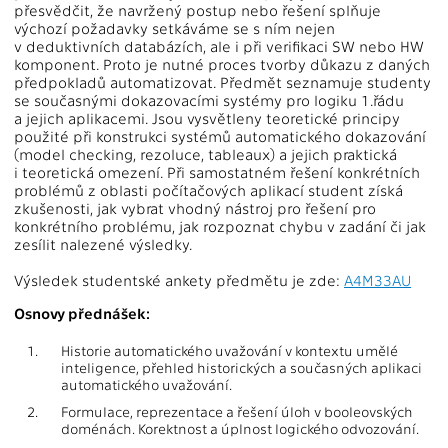
přesvědčit, že navržený postup nebo řešení splňuje
výchozí požadavky setkáváme se s ním nejen
v deduktivních databázích, ale i při verifikaci SW nebo HW
komponent. Proto je nutné proces tvorby důkazu z daných
předpokladů automatizovat. Předmět seznamuje studenty
se současnými dokazovacími systémy pro logiku 1.řádu
a jejich aplikacemi. Jsou vysvětleny teoretické principy
použité při konstrukci systémů automatického dokazování
(model checking, rezoluce, tableaux) a jejich praktická
i teoretická omezení. Při samostatném řešení konkrétních
problémů z oblasti počítačových aplikací student získá
zkušenosti, jak vybrat vhodný nástroj pro řešení pro
konkrétního problému, jak rozpoznat chybu v zadání či jak
zesílit nalezené výsledky.
Výsledek studentské ankety předmětu je zde:
A4M33AU
Osnovy přednášek:
1.
Historie automatického uvažování v kontextu umělé
inteligence, přehled historických a současných aplikaci
automatického uvažování.
2.
Formulace, reprezentace a řešení úloh v booleovských
doménách. Korektnost a úplnost logického odvozování.