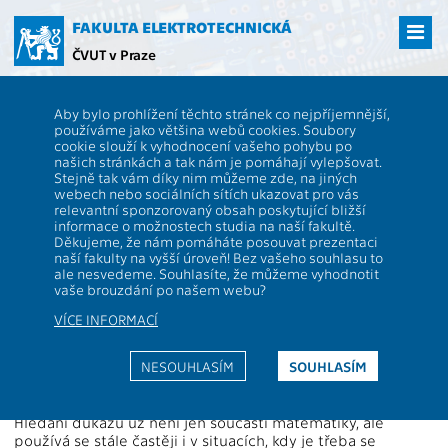
Přejít
na
FAKULTA ELEKTROTECHNICKÁ
hlavní
ČVUT v Praze
obsah
ČVUT
FEL
Studenti
Studijní plány a předměty
Popis předmětu -
Aby bylo prohlížení těchto stránek co nejpříjemnější,
A4M33AU
používáme jako většina webů cookies. Soubory
cookie slouží k vyhodnocení vašeho pohybu po
A4M33AU
Automatické uvažování
našich stránkách a tak nám je pomáhají vylepšovat.
Role:
Stejně tak vám díky nim můžeme zde, na jiných
Rozsah výuky:
2P+2C
webech nebo sociálních sítích ukazovat pro vás
Katedra:
13136
Jazyk výuky:
CS
relevantní sponzorovaný obsah poskytující bližší
informace o možnostech studia na naší fakultě.
Garanti:
Zakončení:
Z,ZK
Děkujeme, že nám pomáháte posouvat prezentaci
naší fakulty na vyšší úroveň! Bez vašeho souhlasu to
Přednášející:
Kreditů:
6
ale nesvedeme. Souhlasíte, že můžeme vyhodnotit
Cvičící:
Semestr:
L
vaše brouzdání po našem webu?
VÍCE INFORMACÍ
Webová stránka:
http://cw.felk.cvut.cz/doku.php/courses/a4m33au/start
NESOUHLASÍM
SOUHLASÍM
Anotace:
Hledání důkazů už není jen součástí matematiky, ale
používá se stále častěji i v situacích, kdy je třeba se