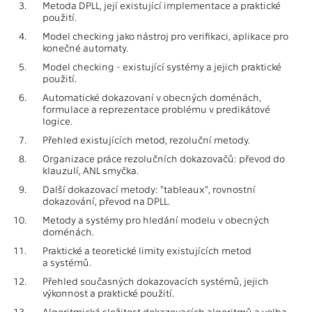
3.
Metoda DPLL, její existující implementace a praktické
použití.
4.
Model checking jako nástroj pro verifikaci, aplikace pro
konečné automaty.
5.
Model checking - existující systémy a jejich praktické
použití.
6.
Automatické dokazovaní v obecných doménách,
formulace a reprezentace problému v predikátové
logice.
7.
Přehled existujících metod, rezoluční metody.
8.
Organizace práce rezolučních dokazovačů: převod do
klauzulí, ANL smyčka.
9.
Další dokazovací metody: "tableaux", rovnostní
dokazování, převod na DPLL.
10.
Metody a systémy pro hledání modelu v obecných
doménách.
11.
Praktické a teoretické limity existujících metod
a systémů.
12.
Přehled současných dokazovacích systémů, jejich
výkonnost a praktické použití.
13.
Algoritmická složitost dokazovacích algoritmů a volba