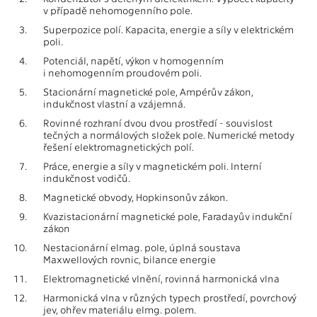
v případě nehomogenního pole.
3.
Superpozice polí. Kapacita, energie a síly v elektrickém
poli.
4.
Potenciál, napětí, výkon v homogenním
i nehomogenním proudovém poli.
5.
Stacionární magnetické pole, Ampérův zákon,
indukčnost vlastní a vzájemná.
6.
Rovinné rozhraní dvou dvou prostředí - souvislost
tečných a normálových složek pole. Numerické metody
řešení elektromagnetických polí.
7.
Práce, energie a síly v magnetickém poli. Interní
indukčnost vodičů.
8.
Magnetické obvody, Hopkinsonův zákon.
9.
Kvazistacionární magnetické pole, Faradayův indukční
zákon
10.
Nestacionární elmag. pole, úplná soustava
Maxwellových rovnic, bilance energie
11.
Elektromagnetické vlnění, rovinná harmonická vlna
12.
Harmonická vlna v různých typech prostředí, povrchový
jev, ohřev materiálu elmg. polem.