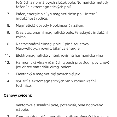
tečných a normálových složek pole. Numerické metody
řešení elektromagnetických polí.
7.
Práce, energie a síly v magnetickém poli. Interní
indukčnost vodičů.
8.
Magnetické obvody, Hopkinsonův zákon.
9.
Kvazistacionární magnetické pole, Faradayův indukční
zákon
10.
Nestacionární elmag. pole, úplná soustava
Maxwellových rovnic, bilance energie
11.
Elektromagnetické vlnění, rovinná harmonická vlna
12.
Harmonická vlna v různých typech prostředí, povrchový
jev, ohřev materiálu elmg. polem.
13.
Elektrický a magnetický povrchový jev
14.
Využití elektromagnetických vln v komunikační
technice.
Osnovy cvičení:
1.
Vektorové a skalární pole, potenciál, pole bodového
náboje.
2.
Kondenzátor s děleným dielektrikem. Výpočet kapacity