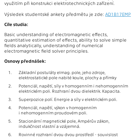
využitím při konstrukci elektrotechnických zařízení.
Výsledek studentské ankety předmětu je zde:
AD1B17EMP
Cíle studia:
Basic understanding of electromagnetic effects,
quantitative estimation of effects, ability to solve simple
fields analytically, understanding of numerical
electromagnetic field solver principles.
Osnovy přednášek:
1.
Základní postuláty elmag. pole, jeho zdroje,
elektrostatické pole nabité koule, plochy a přímky
2.
Potenciál, napětí, síly v homogenním i nehomogenním
elektrickém poli. Rozhraní dvou dielektrik. Kapacita.
3.
Superpozice polí. Energie a síly v elektrickém poli.
4.
Potenciál, napětí, výkon v homogenním
i nehomogenním proudovém poli.
5.
Stacionární magnetické pole, Ampérův zákon,
indukčnost vlastní a vzájemná.
6.
Rovinné rozhraní dvou dvou prostředí - souvislost