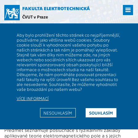
Přejít
na
FAKULTA ELEKTROTECHNICKÁ
hlavní
ČVUT v Praze
obsah
ČVUT
FEL
Studenti
Studijní plány a předměty
Popis předmětu -
Aby bylo prohlížení těchto stránek co nejpříjemnější,
AD1B17EMP
používáme jako většina webů cookies. Soubory
cookie slouží k vyhodnocení vašeho pohybu po
AD1B17EMP
Elektromagnetické pole
našich stránkách a tak nám je pomáhají vylepšovat.
Role:
Stejně tak vám díky nim můžeme zde, na jiných
Rozsah výuky:
14+6c
webech nebo sociálních sítích ukazovat pro vás
Katedra:
13117
Jazyk výuky:
CS
relevantní sponzorovaný obsah poskytující bližší
informace o možnostech studia na naší fakultě.
Garanti:
Zakončení:
Z,ZK
Děkujeme, že nám pomáháte posouvat prezentaci
naší fakulty na vyšší úroveň! Bez vašeho souhlasu to
Přednášející:
Kreditů:
5
ale nesvedeme. Souhlasíte, že můžeme vyhodnotit
Cvičící:
Semestr:
Z
vaše brouzdání po našem webu?
VÍCE INFORMACÍ
Webová stránka:
http://www.elmag.org/cs/AD1B17EMP-AD2B17EPV
NESOUHLASÍM
SOUHLASÍM
Anotace:
Předmět seznamuje posluchače s fyzikálními základy
aplikované teorie elektromagnetického pole a s jejich