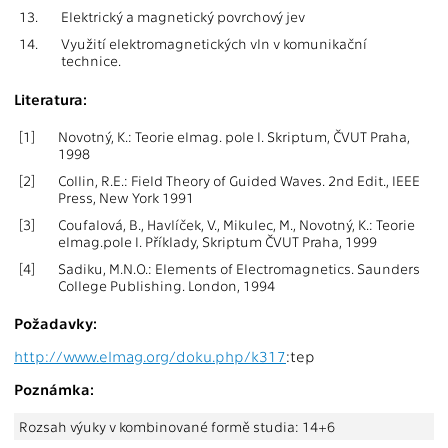
13.
Elektrický a magnetický povrchový jev
14.
Využití elektromagnetických vln v komunikační
technice.
Literatura:
[1]
Novotný, K.: Teorie elmag. pole I. Skriptum, ČVUT Praha,
1998
[2]
Collin, R.E.: Field Theory of Guided Waves. 2nd Edit., IEEE
Press, New York 1991
[3]
Coufalová, B., Havlíček, V., Mikulec, M., Novotný, K.: Teorie
elmag.pole I. Příklady, Skriptum ČVUT Praha, 1999
[4]
Sadiku, M.N.O.: Elements of Electromagnetics. Saunders
College Publishing. London, 1994
Požadavky:
http://www.elmag.org/doku.php/k317
:tep
Poznámka:
Rozsah výuky v kombinované formě studia: 14+6