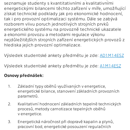
seznamuje studenty s kvantitativními a kvalitativními
energetickými bilancemi těchto zařízení v míře, umožňující
získat technické podklady jak pro ekonomické hodnocení,
tak i pro provozní optimalizaci systému. Dále se zabývá
rozborem vlivu poruch jednotlivých strojních prvků
energetického systému na provozně technické ukazatele
a ekonomii provozu a metodami regulace výkonu
nejdůležitějších strojních zařízení energetických provozů z
hlediska jejich provozní optimalizace.
Výsledek studentské ankety předmětu je zde:
AD1M14ESZ
Výsledek studentské ankety předmětu je zde:
A1M14ESZ
Osnovy přednášek:
1.
Základní typy oběhů využívaných v energetice,
energetické bilance, stanovení základních provozních
parametrů.
2.
Kvalitativní hodnocení základních tepelně technických
procesů, metody carnotizace tepelných oběhů
v energetice.
3.
Energetická náročnost při dopravě kapalin a plynů,
pracovní bod, energetické posouzení regulačních