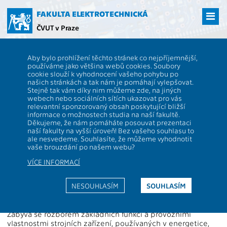
Přejít
na
FAKULTA ELEKTROTECHNICKÁ
hlavní
ČVUT v Praze
obsah
ČVUT
FEL
Studenti
Studijní plány a předměty
Popis předmětu -
Aby bylo prohlížení těchto stránek co nejpříjemnější,
A1M14ESZ
používáme jako většina webů cookies. Soubory
cookie slouží k vyhodnocení vašeho pohybu po
A1M14ESZ
Energetická strojní zařízení
našich stránkách a tak nám je pomáhají vylepšovat.
Role:
Stejně tak vám díky nim můžeme zde, na jiných
Rozsah výuky:
2+2s
webech nebo sociálních sítích ukazovat pro vás
Katedra:
13114
Jazyk výuky:
CS
relevantní sponzorovaný obsah poskytující bližší
informace o možnostech studia na naší fakultě.
Garanti:
Zakončení:
Z,ZK
Děkujeme, že nám pomáháte posouvat prezentaci
naší fakulty na vyšší úroveň! Bez vašeho souhlasu to
Přednášející:
Kreditů:
4
ale nesvedeme. Souhlasíte, že můžeme vyhodnotit
Cvičící:
Semestr:
Z
vaše brouzdání po našem webu?
VÍCE INFORMACÍ
Webová stránka:
https://moodle.fel.cvut.cz/courses/A1M14ESZ
NESOUHLASÍM
SOUHLASÍM
Anotace:
Zabývá se rozborem základních funkcí a provozními
vlastnostmi strojních zařízení, používaných v energetice,