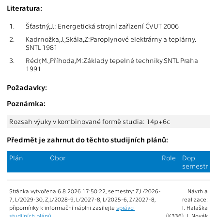
Literatura:
1.
Šťastný,J.: Energetická strojní zařízení ČVUT 2006
2.
Kadrnožka,J.,Skála,Z:Paroplynové elektrárny a teplárny.
SNTL 1981
3.
Rédr,M.,Příhoda,M:Základy tepelné techniky.SNTL Praha
1991
Požadavky:
Poznámka:
Rozsah výuky v kombinované formě studia: 14p+6c
Předmět je zahrnut do těchto studijních plánů:
Plán
Obor
Role
Dop.
semestr
Stránka vytvořena 6.8.2026 17:50:22, semestry: Z,L/2026-
Návrh a
7, L/2029-30, Z,L/2028-9, L/2027-8, L/2025-6, Z/2027-8,
realizace:
připomínky k informační náplni zasílejte
správci
I. Halaška
studijních plánů
(K336), J. Novák