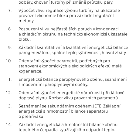
odběry, chování turbíny při změně průtoku páry.
7.
Výpočet vlivu regulace výkonu turbíny na ukazatele
provozní ekonomie bloku pro základní regulační
metody.
8.
Posouzení vlivu nejčastějších poruch v kondenzaci
a chladícím okruhu na technicko ekonomické ukazatele
bloku.
9.
Základní kvantitativní a kvalitativní energetická bilance
parogenerátoru, spalné teplo, výhřevnost, hlavní ztráty.
10.
Orientační výpočet parametrů, potřebných pro
stanovení ekonomických a ekologických efektů malé
kogenerace.
11.
Energetická bilance paroplynového oběhu, seznámení
s moderními paroplynovými oběhy.
12.
Orientační výpočet energetické náročnosti při dálkové
dopravě plynu. Rozbor vlivu provozních parametrů.
13.
Seznámení se sekundárním oběhem JETE. Základní
energetická a hmotnostní bilance separátoru
o přehříváku.
14.
Základní energetická a hmotnostní bilance oběhu
tepelného čerpadla, využívajícího odpadní teplo.