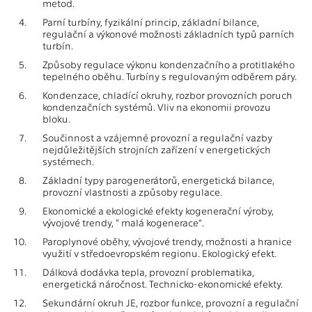
metod.
4.
Parní turbíny, fyzikální princip, základní bilance,
regulační a výkonové možnosti základních typů parních
turbín.
5.
Způsoby regulace výkonu kondenzačního a protitlakého
tepelného oběhu. Turbíny s regulovaným odběrem páry.
6.
Kondenzace, chladící okruhy, rozbor provozních poruch
kondenzačních systémů. Vliv na ekonomii provozu
bloku.
7.
Součinnost a vzájemné provozní a regulační vazby
nejdůležitějších strojních zařízení v energetických
systémech.
8.
Základní typy parogenerátorů, energetická bilance,
provozní vlastnosti a způsoby regulace.
9.
Ekonomické a ekologické efekty kogenerační výroby,
vývojové trendy, " malá kogenerace".
10.
Paroplynové oběhy, vývojové trendy, možnosti a hranice
využití v středoevropském regionu. Ekologický efekt.
11.
Dálková dodávka tepla, provozní problematika,
energetická náročnost. Technicko-ekonomické efekty.
12.
Sekundární okruh JE, rozbor funkce, provozní a regulační