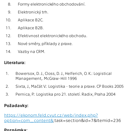
8.
Formy elektronického obchodování.
9.
Elektronický trh.
10.
Aplikace B2C.
11.
Aplikace B2B.
12.
Efektivnost elektronického obchodu.
13.
Nové směry, příklady z praxe.
14.
Vazby na CRM.
Literatura:
1.
Bowersox, D. J., Closs, D. J., Helferich, O. K.: Logistical
Management,. McGraw-Hill 1996
2.
Sixta, J., Mačát V.: Logistika - teorie a praxe. CP Books 2005
3.
Pernica, P.: Logistika pro 21. století. Radix, Praha 2004
Požadavky:
https://ekonom.feld.cvut.cz/web/index.php?
option=com_content&
;task=section&id=7&Itemid=236
Poznámka: