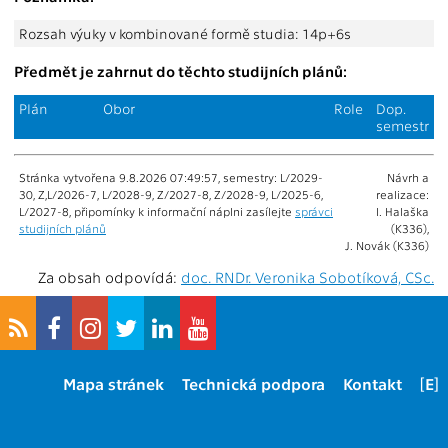
Rozsah výuky v kombinované formě studia: 14p+6s
Předmět je zahrnut do těchto studijních plánů:
Plán
Obor
Role
Dop.
semestr
Stránka vytvořena 9.8.2026 07:49:57, semestry: L/2029-
Návrh a
30, Z,L/2026-7, L/2028-9, Z/2027-8, Z/2028-9, L/2025-6,
realizace:
L/2027-8, připomínky k informační náplni zasílejte
správci
I. Halaška
studijních plánů
(K336),
J. Novák (K336)
Za obsah odpovídá:
doc. RNDr. Veronika Sobotíková, CSc.
Mapa stránek
Technická podpora
Kontakt
[E]