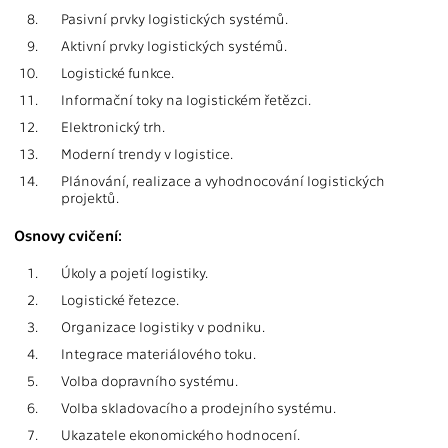
8.
Pasivní prvky logistických systémů.
9.
Aktivní prvky logistických systémů.
10.
Logistické funkce.
11.
Informační toky na logistickém řetězci.
12.
Elektronický trh.
13.
Moderní trendy v logistice.
14.
Plánování, realizace a vyhodnocování logistických
projektů.
Osnovy cvičení:
1.
Úkoly a pojetí logistiky.
2.
Logistické řetezce.
3.
Organizace logistiky v podniku.
4.
Integrace materiálového toku.
5.
Volba dopravního systému.
6.
Volba skladovacího a prodejního systému.
7.
Ukazatele ekonomického hodnocení.