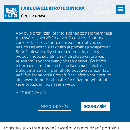
Přejít
na
FAKULTA ELEKTROTECHNICKÁ
hlavní
ČVUT v Praze
obsah
ČVUT
FEL
Studenti
Studijní plány a předměty
Popis předmětu -
Aby bylo prohlížení těchto stránek co nejpříjemnější,
A1M16LOG
používáme jako většina webů cookies. Soubory
cookie slouží k vyhodnocení vašeho pohybu po
A1M16LOG
Podniková logistika
našich stránkách a tak nám je pomáhají vylepšovat.
Role:
Stejně tak vám díky nim můžeme zde, na jiných
Rozsah výuky:
2+2s
webech nebo sociálních sítích ukazovat pro vás
Katedra:
13116
Jazyk výuky:
CS
relevantní sponzorovaný obsah poskytující bližší
informace o možnostech studia na naší fakultě.
Garanti:
Zakončení:
Z,ZK
Děkujeme, že nám pomáháte posouvat prezentaci
naší fakulty na vyšší úroveň! Bez vašeho souhlasu to
Přednášející:
Kreditů:
5
ale nesvedeme. Souhlasíte, že můžeme vyhodnotit
Cvičící:
Semestr:
Z
vaše brouzdání po našem webu?
VÍCE INFORMACÍ
Webová stránka:
https://ekonom.feld.cvut.cz/cs/student/predmety/podnikov
NESOUHLASÍM
SOUHLASÍM
logistika
Anotace:
Logistika jako integrovaný systém v rámci řízení podniku.