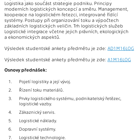
Logistika jako součást strategie podniku. Principy
moderních logistických koncepcí a směru. Management,
kooperace na logistickém řetezci, integrované řídící
systémy. Postupy při organizování toku a výpočtech
základních logistických veličin. Trh logistických služeb
Logistické integrace včetne jejich právních, ekologických
a ekonomických aspektů.
Výsledek studentské ankety předmětu je zde:
AD1M16LOG
Výsledek studentské ankety předmětu je zde:
A1M16LOG
Osnovy přednášek:
1.
Pojetí logistiky a její vývoj.
2.
Řízení toku materiálů.
3.
Prvky logistického systému, podnikatelský řetězec,
logistické vazby.
4.
Zákaznický servis.
5.
Logistické náklady.
6.
Dopravní systémy.
7.
Logistické technologie.