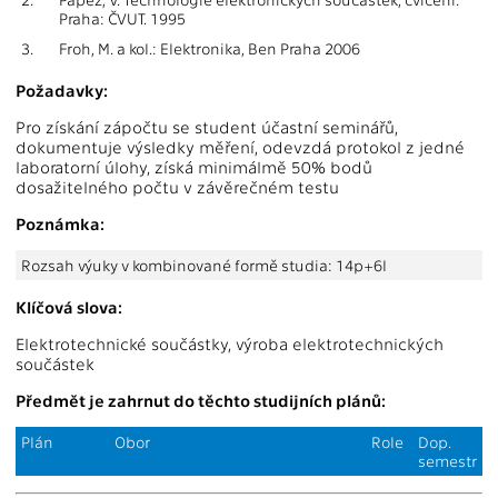
Praha: ČVUT. 1995
3.
Froh, M. a kol.: Elektronika, Ben Praha 2006
Požadavky:
Pro získání zápočtu se student účastní seminářů,
dokumentuje výsledky měření, odevzdá protokol z jedné
laboratorní úlohy, získá minimálmě 50% bodů
dosažitelného počtu v závěrečném testu
Poznámka:
Rozsah výuky v kombinované formě studia: 14p+6l
Klíčová slova:
Elektrotechnické součástky, výroba elektrotechnických
součástek
Předmět je zahrnut do těchto studijních plánů:
Plán
Obor
Role
Dop.
semestr