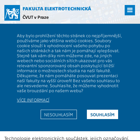
Přejít
na
FAKULTA ELEKTROTECHNICKÁ
hlavní
ČVUT v Praze
obsah
ČVUT
FEL
Studenti
Studijní plány a předměty
Popis předmětu -
Aby bylo prohlížení těchto stránek co nejpříjemnější,
AD1M13VES
používáme jako většina webů cookies. Soubory
cookie slouží k vyhodnocení vašeho pohybu po
AD1M13VES
Výroba elektrotechnických
našich stránkách a tak nám je pomáhají vylepšovat.
součástek
Stejně tak vám díky nim můžeme zde, na jiných
webech nebo sociálních sítích ukazovat pro vás
Role:
Rozsah výuky:
14KP+6KL
relevantní sponzorovaný obsah poskytující bližší
Katedra:
13113
Jazyk výuky:
CS
informace o možnostech studia na naší fakultě.
Děkujeme, že nám pomáháte posouvat prezentaci
Garanti:
Zakončení:
KZ
naší fakulty na vyšší úroveň! Bez vašeho souhlasu to
ale nesvedeme. Souhlasíte, že můžeme vyhodnotit
Přednášející:
Kreditů:
4
vaše brouzdání po našem webu?
Cvičící:
Semestr:
Z
VÍCE INFORMACÍ
Webová stránka:
NESOUHLASÍM
SOUHLASÍM
https://moodle.fel.cvut.cz/courses/A1M13VES
Anotace:
Technologie elektronických součástek, jejich označování,