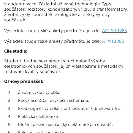
standardnizace. Základní užívané technologie. Typy
součástek: rezistory, kondenzátory, vf. cívy a transformátory.
Životní cykly součástek, ekologické aspekty výroby
součástek.
Výsledek studentské ankety předmětu je zde:
AD1M13VES
Výsledek studentské ankety předmětu je zde:
A1M13VES
Cíle studia:
Studenti budou seznámeni s technologií výroby
elektronických součástek, jejich vlastnostmi a metodami
testování kvality součástek.
Osnovy přednášek:
1.
Životní cyklus výrobku.
2.
Recyklace OOZ, recyklační schémata.
3.
Ekodesign el. výrobků s přihlédnutím k direktivám EU.
4.
Praktická elektronika
5.
Ideální pasivní součástky elektronických obvodů.
6.
Polovodičové součástky.