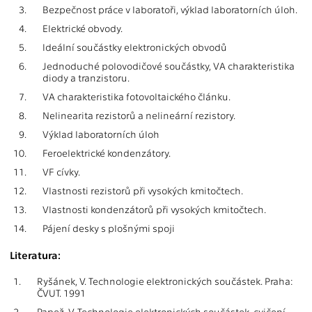
3.
Bezpečnost práce v laboratoři, výklad laboratorních úloh.
4.
Elektrické obvody.
5.
Ideální součástky elektronických obvodů
6.
Jednoduché polovodičové součástky, VA charakteristika
diody a tranzistoru.
7.
VA charakteristika fotovoltaického článku.
8.
Nelinearita rezistorů a nelineární rezistory.
9.
Výklad laboratorních úloh
10.
Feroelektrické kondenzátory.
11.
VF cívky.
12.
Vlastnosti rezistorů při vysokých kmitočtech.
13.
Vlastnosti kondenzátorů při vysokých kmitočtech.
14.
Pájení desky s plošnými spoji
Literatura:
1.
Ryšánek, V. Technologie elektronických součástek. Praha:
ČVUT. 1991
2.
Papež, V. Technologie elektronických součástek, cvičení.