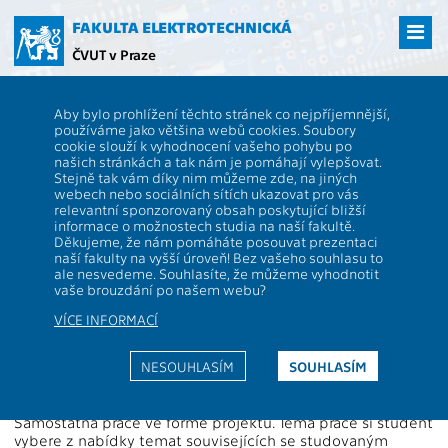
Přejít
na
FAKULTA ELEKTROTECHNICKÁ
hlavní
ČVUT v Praze
obsah
ČVUT
FEL
Studenti
Studijní plány a předměty
Popis předmětu -
Aby bylo prohlížení těchto stránek co nejpříjemnější,
AD2B37IN2
používáme jako většina webů cookies. Soubory
cookie slouží k vyhodnocení vašeho pohybu po
AD2B37IN2
Projekt individuální II
našich stránkách a tak nám je pomáhají vylepšovat.
Role:
Stejně tak vám díky nim můžeme zde, na jiných
Rozsah výuky:
4S
webech nebo sociálních sítích ukazovat pro vás
Katedra:
13137
Jazyk výuky:
CS
relevantní sponzorovaný obsah poskytující bližší
informace o možnostech studia na naší fakultě.
Garanti:
Zakončení:
KZ
Děkujeme, že nám pomáháte posouvat prezentaci
naší fakulty na vyšší úroveň! Bez vašeho souhlasu to
Přednášející:
Kreditů:
3
ale nesvedeme. Souhlasíte, že můžeme vyhodnotit
Cvičící:
Semestr:
Z
vaše brouzdání po našem webu?
VÍCE INFORMACÍ
Webová stránka:
http://kme.fel.cvut.cz/?page=zaverecnePrace
NESOUHLASÍM
SOUHLASÍM
Anotace:
Samostatná práce ve formě projektu. Tema práce si student
vybere z nabídky temat souvisejících se studovaným