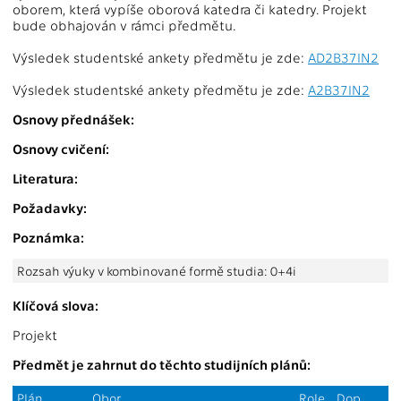
oborem, která vypíše oborová katedra či katedry. Projekt
bude obhajován v rámci předmětu.
Výsledek studentské ankety předmětu je zde:
AD2B37IN2
Výsledek studentské ankety předmětu je zde:
A2B37IN2
Osnovy přednášek:
Osnovy cvičení:
Literatura:
Požadavky:
Poznámka:
Rozsah výuky v kombinované formě studia: 0+4i
Klíčová slova:
Projekt
Předmět je zahrnut do těchto studijních plánů:
Plán
Obor
Role
Dop.