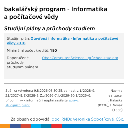
bakalářský program - Informatika
a počítačové vědy
Studijní plány a průchody studiem
Studijní plán:
Otevřená informatika - Informatika a počítačové
vědy 2016
Minimální počet kreditů:
180
Doporučené
Obor Computer Science - průchod studiem
průchody
studijním plánem
Stránka vytvořena 9.8.2026 05:50:25, semestry: L/2028-9,
Návrh a
Z,L/2027-8, Z/2028-9, Z,L/2026-7, L/2029-30, L/2025-6,
realizace:
připomínky k informační náplni zasílejte
správci
I. Halaška
studijních plánů
(K336), J. Novák
(K336)
Za obsah odpovídá:
doc. RNDr. Veronika Sobotíková, CSc.