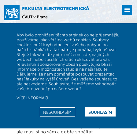
Přejít
na
FAKULTA ELEKTROTECHNICKÁ
hlavní
ČVUT v Praze
obsah
ČVUT
FEL
Studenti
Studijní plány a předměty
bakalářský program -
Aby bylo prohlížení těchto stránek co nejpříjemnější,
Informatika a počítačové vědy
používáme jako většina webů cookies. Soubory
cookie slouží k vyhodnocení vašeho pohybu po
Popis stránky:
našich stránkách a tak nám je pomáhají vylepšovat.
Obor je možno studovat více způsoby. To
Stejně tak vám díky nim můžeme zde, na jiných
popisuje studijní plán. Ten říká kolik předmětu, v
webech nebo sociálních sítích ukazovat pro vás
jaké skladbě, a kolik kreditů je za ně třeba
relevantní sponzorovaný obsah poskytující bližší
získat. Plán neříká nic o tom, kdy a v jakém
informace o možnostech studia na naší fakultě.
pořadí je třeba předměty vystudovat. Jeden
Děkujeme, že nám pomáháte posouvat prezentaci
plán lze studovat různými způsoby, průchody.
naší fakulty na vyšší úroveň! Bez vašeho souhlasu to
ale nesvedeme. Souhlasíte, že můžeme vyhodnotit
Průchod říka, kdy si který předmět student
vaše brouzdání po našem webu?
zapíše.
VÍCE INFORMACÍ
Zde jsou nabízeny studijní plány a jejich
doporučené průchody, které jsou navrženy naší
fakultou. Pokud se jich student bude držet,
NESOUHLASÍM
SOUHLASÍM
určitě splní podmínky studijního plánu.
Pokud si student zvolí vlastní průchod, může,
ale musí si ho sám a dobře spočítat.