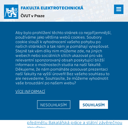
Přejít
na
FAKULTA ELEKTROTECHNICKÁ
hlavní
ČVUT v Praze
obsah
ČVUT
FEL
Studenti
Informace k bakalářské práci a ke státní závěrečné
Aby bylo prohlížení těchto stránek co nejpříjemnější,
zkoušce
používáme jako většina webů cookies. Soubory
Informace k bakalářské práci a ke
cookie slouží k vyhodnocení vašeho pohybu po
našich stránkách a tak nám je pomáhají vylepšovat.
státní závěrečné zkoušce
Stejně tak vám díky nim můžeme zde, na jiných
webech nebo sociálních sítích ukazovat pro vás
relevantní sponzorovaný obsah poskytující bližší
informace o možnostech studia na naší fakultě.
Návod k úspěšnému absolvování bakalářského studia
Děkujeme, že nám pomáháte posouvat prezentaci
(semestrální práce, bakalářská práce, odevzdání
naší fakulty na vyšší úroveň! Bez vašeho souhlasu to
práce,... atd.)
ale nesvedeme. Souhlasíte, že můžeme vyhodnotit
Aktuální vyhláška pro studenty hlásící se k BSZZ
vaše brouzdání po našem webu?
Semestrální projekty
VÍCE INFORMACÍ
Směrnice děkana pro bakalářské státní
závěrečné zkoušky
Tematické okruhy SZZ
NESOUHLASÍM
SOUHLASÍM
Návod pro vložení bakalářské práce do KOSu
Ukončení bakalářského studia
Řešení problémů spojených se zápisem
předmětu Bakalářská práce a státní závěrečnou
zkouškou