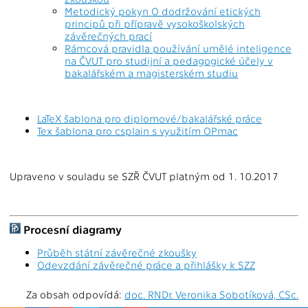
Metodický pokyn O dodržování etických
principů při přípravě vysokoškolských
závěrečných prací
Rámcová pravidla používání umělé inteligence
na ČVUT pro studijní a pedagogické účely v
bakalářském a magisterském studiu
LaTeX šablona pro diplomové/bakalářské práce
Tex šablona pro csplain s využitím OPmac
Upraveno v souladu se SZŘ ČVUT platným od 1. 10.2017
Procesní diagramy
Průběh státní závěrečné zkoušky
Odevzdání závěrečné práce a přihlášky k SZZ
Za obsah odpovídá:
doc. RNDr. Veronika Sobotíková, CSc.