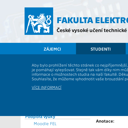
Přejít
na
hlavní
FAKULTA ELEKT
obsah
České vysoké učení technické 
ZÁJEMCI
STUDENTI
Souhrnné informace
Aby bylo prohlížení těchto stránek co nejpříjemnějš
je pomáhají vylepšovat. Stejně tak vám díky nim můž
Vyhlášky a předpisy
BV002FC
informace o možnostech studia na naší fakultě. Děk
Formuláře
Souhlasíte, že můžeme vyhodnotit vaše brouzdání 
Role:
Rozvrhy
Katedra:
VÍCE INFORMACÍ
Časový plán ak. roku
Garanti:
Studijní plány a předměty
Přednášející:
Studijní programy
Studium a praxe v zahraničí
Cvičící:
Podpora výuky
Anotace:
Moodle FEL