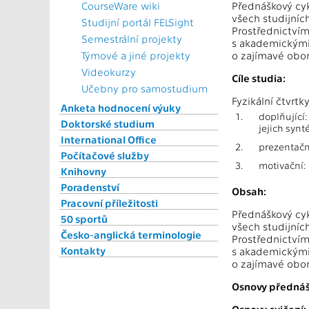
CourseWare wiki
Přednáškový cyk
všech studijníc
Studijní portál FELSight
Prostřednictvím
Semestrální projekty
s akademickými 
Týmové a jiné projekty
o zajímavé obory
Videokurzy
Cíle studia:
Učebny pro samostudium
Fyzikální čtvrtk
Anketa hodnocení výuky
1.
doplňující
Doktorské studium
jejich synt
International Office
2.
prezentačn
Počítačové služby
3.
motivační: 
Knihovny
Poradenství
Obsah:
Pracovní příležitosti
Přednáškový cyk
50 sportů
všech studijníc
Česko-anglická terminologie
Prostřednictvím
Kontakty
s akademickými 
o zajímavé obory
Osnovy přednáš