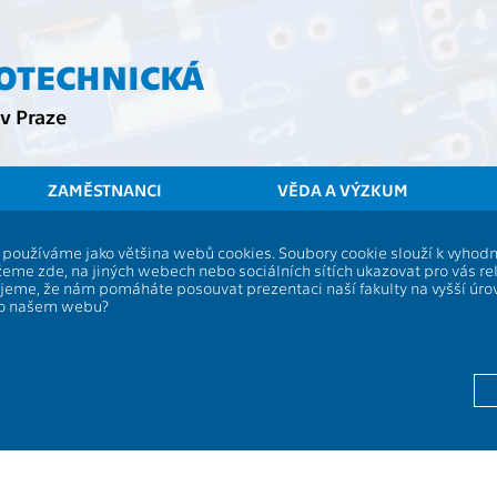
ROTECHNICKÁ
v Praze
ZAMĚSTNANCI
VĚDA A VÝZKUM
ČVUT
FEL
í, používáme jako většina webů cookies. Soubory cookie slouží k vyho
eme zde, na jiných webech nebo sociálních sítích ukazovat pro vás re
Fyzikální čtvrtky
ujeme, že nám pomáháte posouvat prezentaci naší fakulty na vyšší úr
po našem webu?
13102
Fabián V.
,
Kulhánek P.
Fabián V.
,
Kulhánek P.
Fabián V.
,
Kulhánek P.