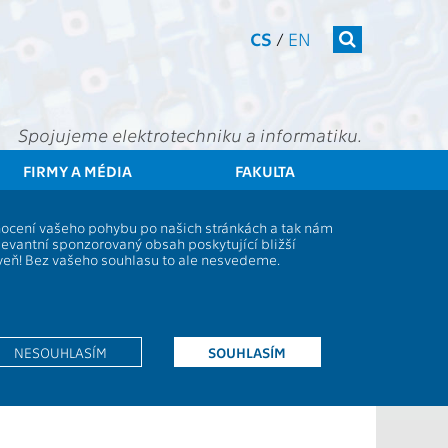
CS
/
EN
Spojujeme elektrotechniku a informatiku.
FIRMY A MÉDIA
FAKULTA
Studenti
Studijní plány a předměty
Popis předmětu - BV002FC
dnocení vašeho pohybu po našich stránkách a tak nám
levantní sponzorovaný obsah poskytující bližší
oveň! Bez vašeho souhlasu to ale nesvedeme.
Rozsah výuky:
2P
Jazyk výuky:
CS
Zakončení:
Z
NESOUHLASÍM
SOUHLASÍM
Kreditů:
1
Semestr:
L,Z