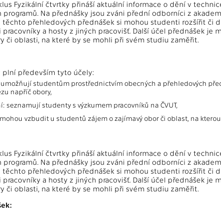
lus Fyzikální čtvrtky přináší aktuální informace o dění v techni
h programů. Na přednášky jsou zváni přední odborníci z akademi
 těchto přehledových přednášek si mohou studenti rozšířit či 
pracovníky a hosty z jiných pracovišť. Další účel přednášek je 
 či oblasti, na které by se mohli při svém studiu zaměřit.
y plní především tyto účely:
: umožňují studentům prostřednictvím obecných a přehledových předn
ézu napříč obory,
í: seznamují studenty s výzkumem pracovníků na ČVUT,
mohou vzbudit u studentů zájem o zajímavý obor či oblast, na kterou
lus Fyzikální čtvrtky přináší aktuální informace o dění v techni
h programů. Na přednášky jsou zváni přední odborníci z akademi
 těchto přehledových přednášek si mohou studenti rozšířit či 
pracovníky a hosty z jiných pracovišť. Další účel přednášek je 
 či oblasti, na které by se mohli při svém studiu zaměřit.
ek: