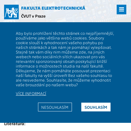
Přejít
na
FAKULTA ELEKTROTECHNICKÁ
hlavní
ČVUT v Praze
obsah
ČVUT
FEL
Studenti
Studijní plány a předměty
Popis předmětu -
Aby bylo prohlížení těchto stránek co nejpříjemnější,
BE3M35SPS
používáme jako většina webů cookies. Soubory
cookie slouží k vyhodnocení vašeho pohybu po
BE3M35SPS
Spacecraft Subsystems
našich stránkách a tak nám je pomáhají vylepšovat.
Role:
Stejně tak vám díky nim můžeme zde, na jiných
PV
Rozsah výuky:
2P+2S
webech nebo sociálních sítích ukazovat pro vás
Katedra:
13135
Jazyk výuky:
EN
relevantní sponzorovaný obsah poskytující bližší
informace o možnostech studia na naší fakultě.
Garanti:
Zakončení:
Z,ZK
Děkujeme, že nám pomáháte posouvat prezentaci
naší fakulty na vyšší úroveň! Bez vašeho souhlasu to
Přednášející:
Kreditů:
7
ale nesvedeme. Souhlasíte, že můžeme vyhodnotit
Cvičící:
Semestr:
L
vaše brouzdání po našem webu?
VÍCE INFORMACÍ
Anotace:
Osnovy přednášek:
NESOUHLASÍM
SOUHLASÍM
Osnovy cvičení:
Literatura: