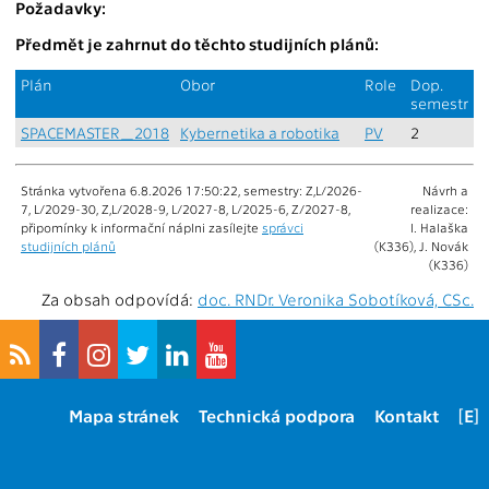
Požadavky:
Předmět je zahrnut do těchto studijních plánů:
Plán
Obor
Role
Dop.
semestr
SPACEMASTER_2018
Kybernetika a robotika
PV
2
Stránka vytvořena 6.8.2026 17:50:22, semestry: Z,L/2026-
Návrh a
7, L/2029-30, Z,L/2028-9, L/2027-8, L/2025-6, Z/2027-8,
realizace:
připomínky k informační náplni zasílejte
správci
I. Halaška
studijních plánů
(K336), J. Novák
(K336)
Za obsah odpovídá:
doc. RNDr. Veronika Sobotíková, CSc.
Mapa stránek
Technická podpora
Kontakt
[E]