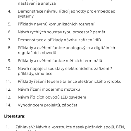
nastavení a analýza
4.
Demonstrace návrhu řídicí jednotky pro embedded
systémy
5.
Příklady návrhů komunikačních rozhraní
6.
Návrh rychlých soustav typu procesor ? paměť
7.
Demonstrace a příklady návrhu zařízení HID
8.
Příklady a ověření funkce analogových a digitálních
regulačních obvodů
9.
Příklady a ověření funkce měřících terminálů
10.
Návrh napájecí soustavy elektronického zařízení ?
příklady, simulace
11.
Příklady řešení tepelné bilance elektronického výrobku
12.
Návrh řízení moderního motorku
13.
Návrh řídicích obvodů LED osvětlení
14.
Vyhodnocení projektů, zápočet
Literatura:
1.
Záhlava,V.: Návrh a konstrukce desek plošných spojů, BEN,