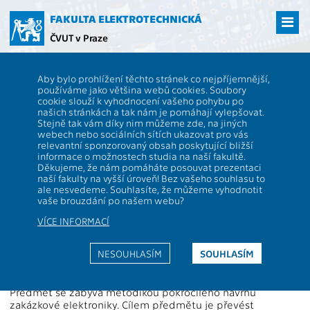
Přejít
na
FAKULTA ELEKTROTECHNICKÁ
hlavní
ČVUT v Praze
obsah
ČVUT
FEL
Studenti
Studijní plány a předměty
Popis předmětu -
Aby bylo prohlížení těchto stránek co nejpříjemnější,
B2M34ZET
používáme jako většina webů cookies. Soubory
cookie slouží k vyhodnocení vašeho pohybu po
B2M34ZET
Návrh zakázkové elektroniky
našich stránkách a tak nám je pomáhají vylepšovat.
Role:
Stejně tak vám díky nim můžeme zde, na jiných
Rozsah výuky:
2P+2L
webech nebo sociálních sítích ukazovat pro vás
Katedra:
13134
Jazyk výuky:
CS
relevantní sponzorovaný obsah poskytující bližší
informace o možnostech studia na naší fakultě.
Garanti:
Zakončení:
KZ
Děkujeme, že nám pomáháte posouvat prezentaci
naší fakulty na vyšší úroveň! Bez vašeho souhlasu to
Přednášející:
Kreditů:
5
ale nesvedeme. Souhlasíte, že můžeme vyhodnotit
Cvičící:
Semestr:
Z
vaše brouzdání po našem webu?
VÍCE INFORMACÍ
Webová stránka:
https://moodle.fel.cvut.cz/course/view.php?id=2661
NESOUHLASÍM
SOUHLASÍM
Anotace:
Předmět se zabývá metodikou pokročilého návrhu
zakázkové elektroniky. Cílem předmětu je převést