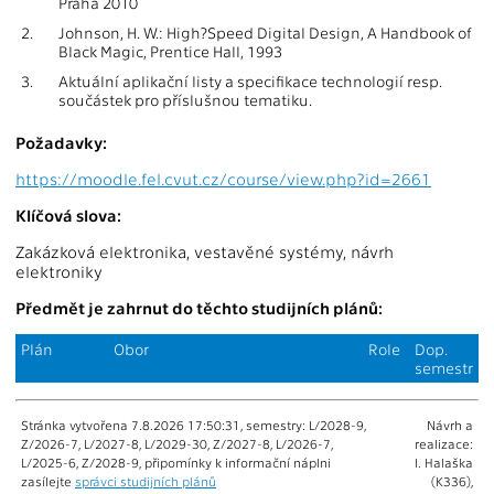
Praha 2010
2.
Johnson, H. W.: High?Speed Digital Design, A Handbook of
Black Magic, Prentice Hall, 1993
3.
Aktuální aplikační listy a specifikace technologií resp.
součástek pro příslušnou tematiku.
Požadavky:
https://moodle.fel.cvut.cz/course/view.php?id=2661
Klíčová slova:
Zakázková elektronika, vestavěné systémy, návrh
elektroniky
Předmět je zahrnut do těchto studijních plánů:
Plán
Obor
Role
Dop.
semestr
Stránka vytvořena 7.8.2026 17:50:31, semestry: L/2028-9,
Návrh a
Z/2026-7, L/2027-8, L/2029-30, Z/2027-8, L/2026-7,
realizace:
L/2025-6, Z/2028-9, připomínky k informační náplni
I. Halaška
zasílejte
správci studijních plánů
(K336),