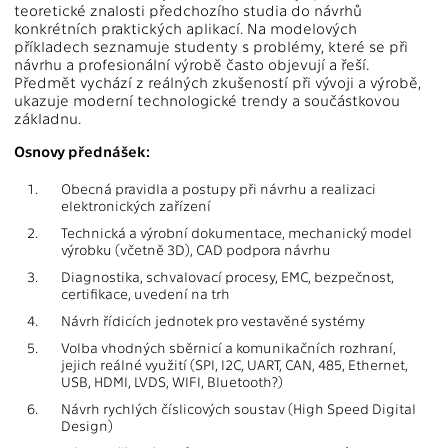
teoretické znalosti předchozího studia do návrhů
konkrétních praktických aplikací. Na modelových
příkladech seznamuje studenty s problémy, které se při
návrhu a profesionální výrobě často objevují a řeší.
Předmět vychází z reálných zkušeností při vývoji a výrobě,
ukazuje moderní technologické trendy a součástkovou
základnu.
Osnovy přednášek:
1.
Obecná pravidla a postupy při návrhu a realizaci
elektronických zařízení
2.
Technická a výrobní dokumentace, mechanický model
výrobku (včetně 3D), CAD podpora návrhu
3.
Diagnostika, schvalovací procesy, EMC, bezpečnost,
certifikace, uvedení na trh
4.
Návrh řídicích jednotek pro vestavěné systémy
5.
Volba vhodných sběrnicí a komunikačních rozhraní,
jejich reálné využití (SPI, I2C, UART, CAN, 485, Ethernet,
USB, HDMI, LVDS, WIFI, Bluetooth?)
6.
Návrh rychlých číslicových soustav (High Speed Digital
Design)