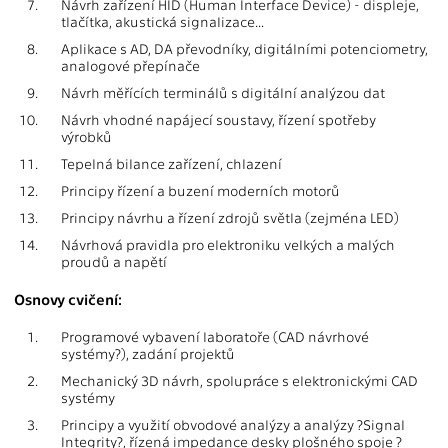
7.
Návrh zařízení HID (Human Interface Device) - displeje,
tlačítka, akustická signalizace...
8.
Aplikace s AD, DA převodníky, digitálními potenciometry,
analogové přepínače
9.
Návrh měřících terminálů s digitální analýzou dat
10.
Návrh vhodné napájecí soustavy, řízení spotřeby
výrobků
11.
Tepelná bilance zařízení, chlazení
12.
Principy řízení a buzení moderních motorů
13.
Principy návrhu a řízení zdrojů světla (zejména LED)
14.
Návrhová pravidla pro elektroniku velkých a malých
proudů a napětí
Osnovy cvičení:
1.
Programové vybavení laboratoře (CAD návrhové
systémy?), zadání projektů
2.
Mechanický 3D návrh, spolupráce s elektronickými CAD
systémy
3.
Principy a využití obvodové analýzy a analýzy ?Signal
Integrity?, řízená impedance desky plošného spoje ?