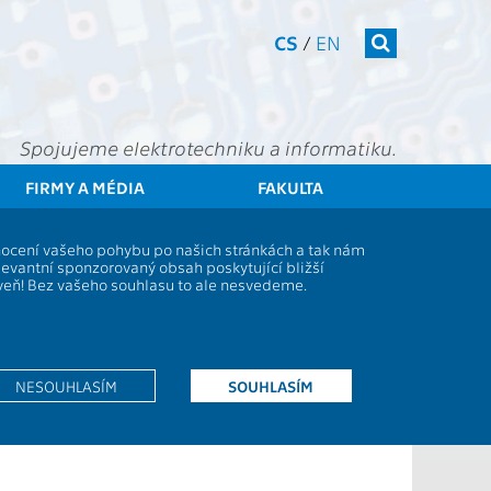
CS
/
EN
Spojujeme elektrotechniku a informatiku.
FIRMY A MÉDIA
FAKULTA
denti
Studijní plány a předměty
Popis předmětu - AE0B16BAP
dnocení vašeho pohybu po našich stránkách a tak nám
levantní sponzorovaný obsah poskytující bližší
oveň! Bez vašeho souhlasu to ale nesvedeme.
28s
EN
Z
NESOUHLASÍM
SOUHLASÍM
20
Z,L