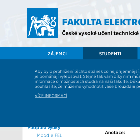
Přejít
na
hlavní
FAKULTA ELEKT
obsah
České vysoké učení technické 
ZÁJEMCI
STUDENTI
Souhrnné informace
Aby bylo prohlížení těchto stránek co nejpříjemnějš
je pomáhají vylepšovat. Stejně tak vám díky nim můž
Vyhlášky a předpisy
AE0B16BAP
informace o možnostech studia na naší fakultě. Děk
Formuláře
Souhlasíte, že můžeme vyhodnotit vaše brouzdání 
Role:
Rozvrhy
Katedra:
VÍCE INFORMACÍ
Časový plán ak. roku
Garanti:
Studijní plány a předměty
Přednášející:
Studijní programy
Studium a praxe v zahraničí
Cvičící:
Podpora výuky
Anotace:
Moodle FEL