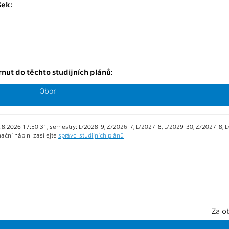
ek:
nut do těchto studijních plánů:
Obor
.8.2026 17:50:31, semestry: L/2028-9, Z/2026-7, L/2027-8, L/2029-30, Z/2027-8, L
ační náplni zasílejte
správci studijních plánů
Za o