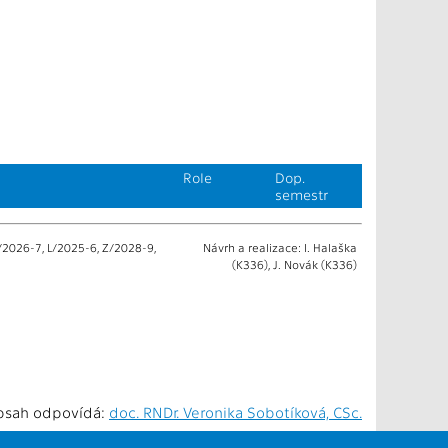
Role
Dop.
semestr
/2026-7, L/2025-6, Z/2028-9,
Návrh a realizace: I. Halaška
(K336), J. Novák (K336)
bsah odpovídá:
doc. RNDr. Veronika Sobotíková, CSc.