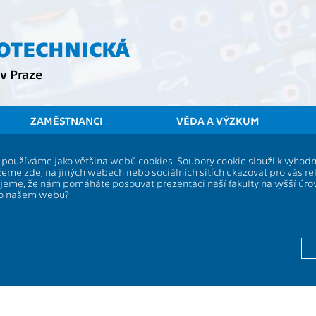
ROTECHNICKÁ
v Praze
ZAMĚSTNANCI
VĚDA A VÝZKUM
ČVUT
FEL
Stu
í, používáme jako většina webů cookies. Soubory cookie slouží k vyho
eme zde, na jiných webech nebo sociálních sítích ukazovat pro vás re
Bachelor project
ujeme, že nám pomáháte posouvat prezentaci naší fakulty na vyšší úr
po našem webu?
Rozsah výuky:
13116
Jazyk výuky:
Zakončení:
Kreditů:
Semestr: