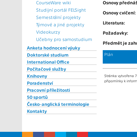
CourseWare wiki
Osnovy přednáš
Studijní portál FELSight
Osnovy cvičení:
Semestrální projekty
Literatura:
Týmové a jiné projekty
Videokurzy
Požadavky:
Učebny pro samostudium
Předmět je zahr
Anketa hodnocení výuky
Plán
Doktorské studium
International Office
Počítačové služby
Knihovny
Stránka vytvořena 7
připomínky k inform
Poradenství
Pracovní příležitosti
50 sportů
Česko-anglická terminologie
Kontakty