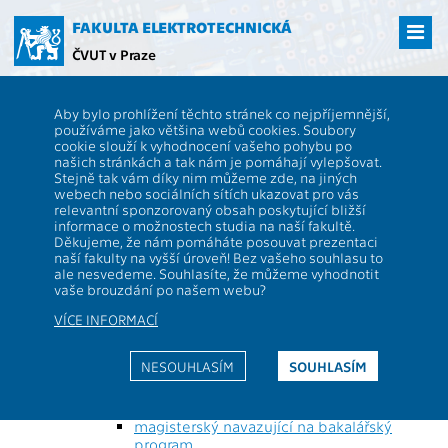
Přejít
na
FAKULTA ELEKTROTECHNICKÁ
hlavní
ČVUT v Praze
obsah
ČVUT
FEL
Studenti
Studijní plány a předměty
Obor: Elektrické pohony
Aby bylo prohlížení těchto stránek co nejpříjemnější,
používáme jako většina webů cookies. Soubory
Popis stránky:
cookie slouží k vyhodnocení vašeho pohybu po
Obor může být studován v různých formách
našich stránkách a tak nám je pomáhají vylepšovat.
studia (prezenční/kombinovaná), typech
Stejně tak vám díky nim můžeme zde, na jiných
programů (magisterský, bakalářský, ...) a blocích
webech nebo sociálních sítích ukazovat pro vás
(základní, bakalářský). Na této stránce vidíte
relevantní sponzorovaný obsah poskytující bližší
obor, jeho studijní plány a doporučené
informace o možnostech studia na naší fakultě.
Děkujeme, že nám pomáháte posouvat prezentaci
průchody.
naší fakulty na vyšší úroveň! Bez vašeho souhlasu to
ale nesvedeme. Souhlasíte, že můžeme vyhodnotit
Obor: Elektrické pohony -
vaše brouzdání po našem webu?
MPEEM118
VÍCE INFORMACÍ
NESOUHLASÍM
SOUHLASÍM
Elektrotechnika, energetika a management -
993374196005
prezenční forma studia
magisterský navazující na bakalářský
program