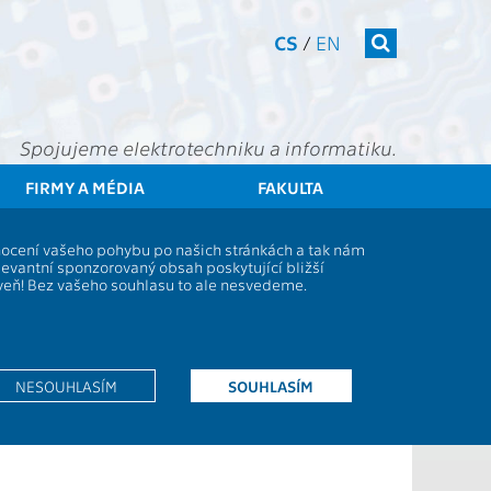
CS
/
EN
Spojujeme elektrotechniku a informatiku.
FIRMY A MÉDIA
FAKULTA
ČVUT
FEL
Věda a výzkum
13000 / 13135 - Granty - 2022
dnocení vašeho pohybu po našich stránkách a tak nám
levantní sponzorovaný obsah poskytující bližší
oveň! Bez vašeho souhlasu to ale nesvedeme.
NESOUHLASÍM
SOUHLASÍM
namics applications