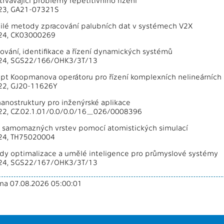
trvávající problémy repetitivního řízení
23, GA21-07321S
očilé metody zpracování palubních dat v systémech V2X
24, CK03000269
lování, identifikace a řízení dynamických systémů
024, SGS22/166/OHK3/3T/13
cept Koopmanova operátoru pro řízení komplexních nelineárníc
22, GJ20-11626Y
 nanostruktury pro inženýrské aplikace
22, CZ.02.1.01/0.0/0.0/16_026/0008396
gn samomazných vrstev pomocı́ atomistických simulacı́
24, TH75020004
ody optimalizace a umělé inteligence pro průmyslové systémy
024, SGS22/167/OHK3/3T/13
ena 07.08.2026 05:00:01