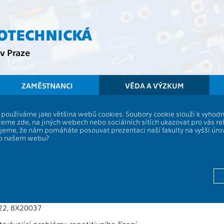
ROTECHNICKÁ
v Praze
ZAMĚSTNANCI
VĚDA A VÝZKUM
í, používáme jako většina webů cookies. Soubory cookie slouží k vyho
3135 - katedra řídicí techniky
eme zde, na jiných webech nebo sociálních sítích ukazovat pro vás re
ujeme, že nám pomáháte posouvat prezentaci naší fakulty na vyšší úr
po našem webu?
podporované granty 2022
24,
ration of nonlinear predictive control approaches for vehicle dy
22, 8X20037