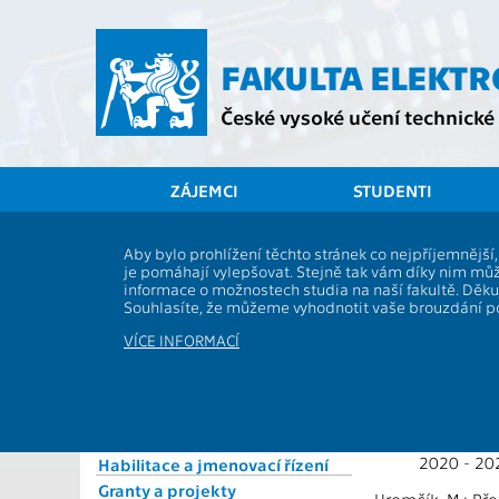
Přejít
na
hlavní
FAKULTA ELEKT
obsah
České vysoké učení technické 
ZÁJEMCI
STUDENTI
Souhrnné informace
Aby bylo prohlížení těchto stránek co nejpříjemnějš
13000 / 1
je pomáhají vylepšovat. Stejně tak vám díky nim můž
Vědecké týmy
informace o možnostech studia na naší fakultě. Děk
Vědecké výsledky
Souhlasíte, že můžeme vyhodnotit vaše brouzdání 
Publikace
Projekty 
VÍCE INFORMACÍ
Komponenta V3S
Kosmické aktivity
Damte, J.: FEL
2022 - 20
Kritéria hodnocení VVČ
Doktorské studium
Haniš, T.: Explo
2020 - 20
Habilitace a jmenovací řízení
Granty a projekty