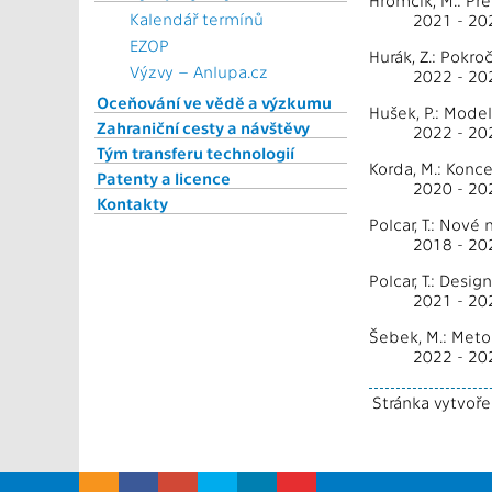
Hromčík, M.: Pře
Kalendář termínů
2021 - 20
EZOP
Hurák, Z.: Pokr
Výzvy – Anlupa.cz
2022 - 20
Oceňování ve vědě a výzkumu
Hušek, P.: Mode
Zahraniční cesty a návštěvy
2022 - 2
Tým transferu technologií
Korda, M.: Kon
Patenty a licence
2020 - 20
Kontakty
Polcar, T.: Nové
2018 - 20
Polcar, T.: Desi
2021 - 20
Šebek, M.: Met
2022 - 2
Stránka vytvoř