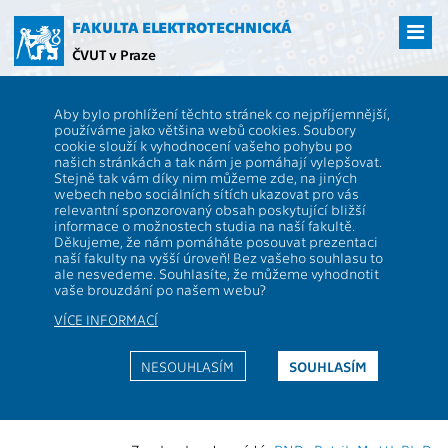
Přejít
na
FAKULTA ELEKTROTECHNICKÁ
hlavní
ČVUT v Praze
obsah
ČVUT
FEL
Věda a výzkum
13000 / 13903 - Publikace
Aby bylo prohlížení těchto stránek co nejpříjemnější,
13000 / 13903 - oddělení
používáme jako většina webů cookies. Soubory
cookie slouží k vyhodnocení vašeho pohybu po
proděkana pro informační
našich stránkách a tak nám je pomáhají vylepšovat.
Stejně tak vám díky nim můžeme zde, na jiných
technologie
webech nebo sociálních sítích ukazovat pro vás
relevantní sponzorovaný obsah poskytující bližší
informace o možnostech studia na naší fakultě.
Publikační činnost
Děkujeme, že nám pomáháte posouvat prezentaci
naší fakulty na vyšší úroveň! Bez vašeho souhlasu to
ale nesvedeme. Souhlasíte, že můžeme vyhodnotit
vaše brouzdání po našem webu?
Knihy, kapitoly v knihách a skripta, dizertace, výzkumné
zprávy, nepublikované přednášky, stati ve sbornících,
VÍCE INFORMACÍ
články v časopisech, patenty
2021
NESOUHLASÍM
SOUHLASÍM
Stránka vytvořena 06.08.2026 05:00:01